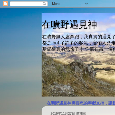
在曠野遇見神
在曠野無人處奔跑，我真實的遇見了
都是 buf 了許多的客氣，害怕
基督徒真的危險了！ 你還在當一個
在曠野遇見神需要您的奉獻支持，請
2019年11月27日 星期三