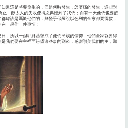
們知道這是將要發生的，但是何時發生，怎麼樣的發生，這些對
前為止，猷太人的失敗使得恩典臨到了我們；而有一天他們也要醒
本都應該是屬於他們的；無怪乎保羅說以色列的全家都要得救，
結在一起作一件事情；
息日，所以一但耶穌基督成了他們民族的信仰，他們全家就要得
但是我們要在主裡面盼望這些事的到來，感謝讚美我們的主，願