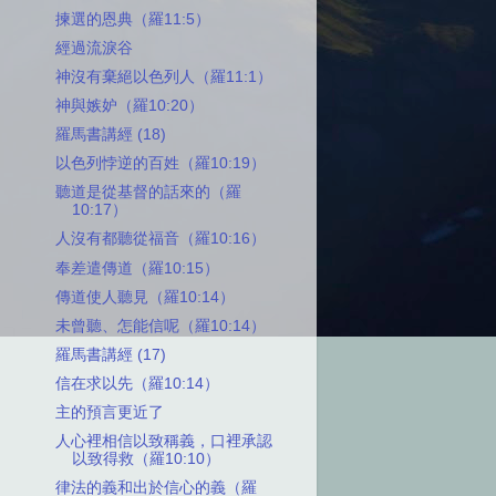
揀選的恩典（羅11:5）
經過流淚谷
神沒有棄絕以色列人（羅11:1）
神與嫉妒（羅10:20）
羅馬書講經 (18)
以色列悖逆的百姓（羅10:19）
聽道是從基督的話來的（羅
10:17）
人沒有都聽從福音（羅10:16）
奉差遣傳道（羅10:15）
傳道使人聽見（羅10:14）
未曾聽、怎能信呢（羅10:14）
羅馬書講經 (17)
信在求以先（羅10:14）
主的預言更近了
人心裡相信以致稱義，口裡承認
以致得救（羅10:10）
律法的義和出於信心的義（羅