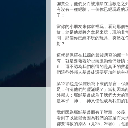
彌賽亞，他們反而被排除在這救恩之
有沒有一種經驗，一個你已經玩過的
了；
當你的小朋友來你家裡玩，看到那個
鮮，於是他就將之拿起來玩，玩的非
間，那個你已經不玩的玩具、突然在
對？
這就是保羅在11節的最後所寫的那一
有，就是要藉著妒忌而激動他們發憤
止、還不認為我們所得的是真正的救
們這些外邦人基督徒還要更加的信主-
第12節也是保羅所寫下來的預言；保
足，何況他們的豐滿呢？」當初因為
外邦人；耶穌基督成為了我們大大的富
是本乎 神， 神又使他成為我们的
我們因為耶穌基督而有了智慧、公義
看到了以後就會因為我們的富足而大
都要得救的原因（見25，26節），