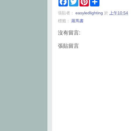
a
w
i
h
c
i
n
a
張貼者：
easyledlighting
於
上午10:54
e
t
t
r
b
t
e
e
標籤：
羅馬書
o
e
r
o
r
e
k
s
沒有留言:
t
張貼留言