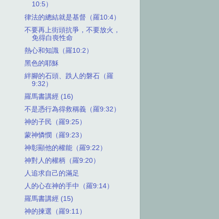
10:5）
律法的總結就是基督（羅10:4）
不要再上街頭抗爭，不要放火，
免得白喪性命
熱心和知識（羅10:2）
黑色的耶穌
絆腳的石頭、跌人的磐石（羅
9:32）
羅馬書講經 (16)
不是憑行為得救稱義（羅9:32）
神的子民（羅9:25）
蒙神憐憫（羅9:23）
神彰顯他的權能（羅9:22）
神對人的權柄（羅9:20）
人追求自己的滿足
人的心在神的手中（羅9:14）
羅馬書講經 (15)
神的揀選（羅9:11）