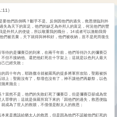
:11）
腳是要他們跌倒嗎？斷乎不是。反倒因他們的過失，救恩便臨到外
們的過失為天下的富足，他們的缺乏為外邦人的富足，何況他們的豐
我是外邦人的使徒，所以敬重我的職分， 14 或者可以激動我骨
 若他們被丟棄，天下就得與神和好，他們被收納，豈不是死而復生
所等待的是彌賽亞的到來，在兩千年前，他們等待許久的彌賽亞
，不但不接納他、還把他釘死在十字架上；這就是以色列人最大
自己已經失敗；
短的四十年內，耶路撒冷就被羅馬的提多將軍所攻陷，聖殿被拆
石頭上；聖殿沒有了，祭壇也沒有了，神不讓他們再獻祭，以色
被抛來抛去；
嗎？當然不是，他們的失敗釘死了彌賽亞，但是彌賽亞卻成為世
世人罪孽的；這就是保羅所寫下來的「因他們的過失，救恩便臨
，就成為了世人的救贖，不僅僅是猷太人的救恩；
這本來是應該給猶太人的救恩，但是因為他們不認被他們釘死的