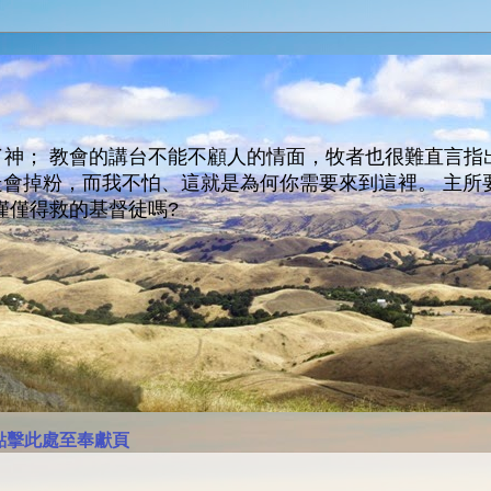
神； 教會的講台不能不顧人的情面，牧者也很難直言指
人會走會掉粉，而我不怕、這就是為何你需要來到這裡。 
僅僅得救的基督徒嗎?
點擊此處至奉獻頁