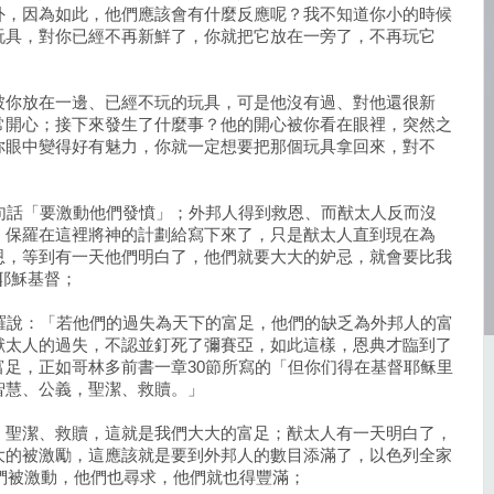
外，因為如此，他們應該會有什麼反應呢？我不知道你小的時候
玩具，對你已經不再新鮮了，你就把它放在一旁了，不再玩它
被你放在一邊、已經不玩的玩具，可是他沒有過、對他還很新
常開心；接下來發生了什麼事？他的開心被你看在眼裡，突然之
你眼中變得好有魅力，你就一定想要把那個玩具拿回來，對不
句話「要激動他們發憤」；外邦人得到救恩、而猷太人反而沒
；保羅在這裡將神的計劃給寫下來了，只是猷太人直到現在為
恩，等到有一天他們明白了，他們就要大大的妒忌，就會要比我
耶穌基督；
羅說：「若他們的過失為天下的富足，他們的缺乏為外邦人的富
猷太人的過失，不認並釘死了彌賽亞，如此這樣，恩典才臨到了
足，正如哥林多前書一章30節所寫的「但你们得在基督耶稣里
智慧、公義，聖潔、救贖。」
、聖潔、救贖，這就是我們大大的富足；猷太人有一天明白了，
大的被激勵，這應該就是要到外邦人的數目添滿了，以色列全家
他們被激動，他們也尋求，他們就也得豐滿；