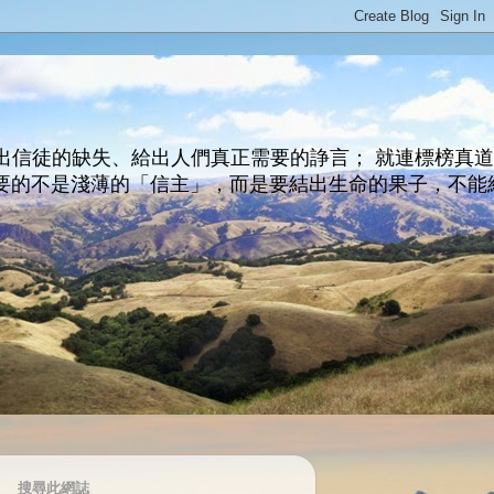
出信徒的缺失、給出人們真正需要的諍言； 就連標榜真
主所要的不是淺薄的「信主」，而是要結出生命的果子，不能
搜尋此網誌