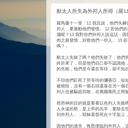
猷太人所失為外邦人所得（羅11
羅馬書十一章「11 我且說，他們失
邦人，要激動他們發憤。 12 若他
滿呢？13 我對你們外邦人說這話：因
肉之親發憤，好救他們一些人。 15
嗎？」
猷太人失敗了嗎？他們失敗了，他們
終於來了，但是他們自己卻不認識祂
的失敗，他們至今還在等待，卻不知
不但他們釘死了所等待的彌賽亞，短
被燒毀，沒有一個石頭還落在另一個
列人也被驅趕四散，在萬國萬民之間
然而神的目的就是要看以色列人失敗
人永遠的祭，是上帝的羔羊，要除去
到外邦人」，耶穌基督死在十字架上
因他們的過失，救恩便臨到外邦人，