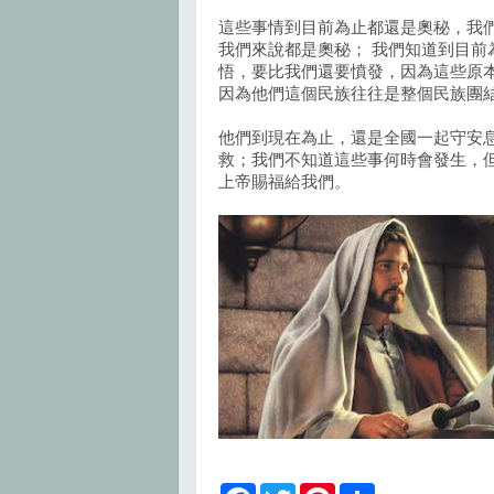
這些事情到目前為止都還是奧秘，我
我們來說都是奧秘； 我們知道到目
悟，要比我們還要憤發，因為這些原
因為他們這個民族往往是整個民族團
他們到現在為止，還是全國一起守安
救；我們不知道這些事何時會發生，
上帝賜福給我們。
F
T
P
S