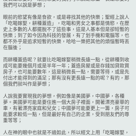
我們可以說是夢想；
眼前的慾望有像是食欲，或是尋找其他的快樂；聖經上說人
「吃喝嫁娶，耕種蓋造」，吃喝和男女之事都是情慾，在歷
史上多數的人都擺脫不了這些事，這是人基本但是卻短暫的
快樂；到了如今因為科技的發展，有了划手機和電腦等，也
都不外乎是追求短暫的快樂，哈哈一樂把其他的煩惱暫時丟
在腦後；
而耕種蓋造呢？就要比吃喝嫁娶稍微長遠一點，從耕種到收
成可能要幾個月或是半年一年；蓋造房屋或是存錢加貸款買
房子，也可能要數年，這是稍微長一點，需要等待，或是先
付出才能得到的滿足；那有沒有更長遠一點的呢？有的，那
個我們就叫作是夢想；
人說我要實現我的夢想，例如像是美國夢，中國夢，各種
夢。美國夢可能是要住進一個大房子裡面，開著漂亮豪華的
車，有著漂亮家庭和兒女；中國夢可能要更上一籌，房子可
能要求較低一點，但是最好有自己的企業，受到朋友們的尊
重等等；
人在神的眼中也就是不過如此，所以經文上用「吃喝嫁娶，