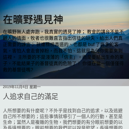
在曠野遇見神
在曠野無人處奔跑，我真實的遇見了神； 教會的講台不能不
顧人的情面，牧者也很難直言指出信徒的缺失、給出人們真
正需要的諍言； 就連標榜真道的、也都是 buf 了許多的客
氣，害怕人會走會掉粉，而我不怕、這就是為何你需要來到
這裡。 主所要的不是淺薄的「信主」，而是要結出生命的果
子，不能結果子的基督徒真的危險了！ 你還在當一個僅僅得
救的基督徒嗎?
2019年11月4日 星期一
人追求自己的滿足
人所想要的有什麼呢？不外乎是找到自己的追求，以及逃避
自己所不想要的；這些事情就導引了一個人的行動，甚至是
生命；當然人是複雜的生物，我們想要的有分眼前想要的以
及長遠想要的，眼前想要的我們可以說是慾望，長遠想要的