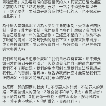
耕種蓋造」來形容羅得的那個世代的人，其實這已經比諾亞
之前的人只有「吃喝嫁娶」要好上一點；不過幾千年過去
了，到了現代，要就算是形容我們這一代的人，也不過就是
如此罷了！
為什麼人是如此呢？因為人受到生命的限制，受到眼界的限
制，受到了能力的限制，我們還能再多作什麼呢？我們能夠
為自己規劃幾十年的生涯計劃，已經是不錯的了；能夠不為
了眼前的滿足，將吃喝玩樂的錢省下來，存起來買車買房，
或者是投資創業，或者是投資自己，好好進修，也已經是超
過大多數人啦！
我們還能夠再多追求什麼呢？我們自己沒有答案，也不知要
如何才能得到長遠的滿足，因為憑著我們自己的眼光和智慧
我們看不了那麼遠，我們的生命限制也讓我們無法想到超越
我們生命的籌劃；唯有神，能告訴我們什麼才能帶給我們真
正的滿足，什麼才能帶給我們永遠的福樂。
詩篇第一篇的頭兩句就說「1 不從惡人的計謀，不站罪人的道
路，不坐褻慢人的座位，2 唯喜愛耶和華的律法，晝夜思想，
這人便為有福！3 他要像一棵樹，栽在溪水旁，按時候結果
子，葉子也不枯乾，凡他所做的，盡都順利。」