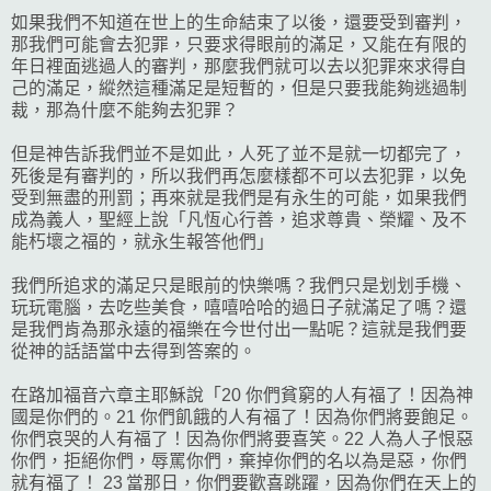
如果我們不知道在世上的生命結束了以後，還要受到審判，
那我們可能會去犯罪，只要求得眼前的滿足，又能在有限的
年日裡面逃過人的審判，那麼我們就可以去以犯罪來求得自
己的滿足，縱然這種滿足是短暫的，但是只要我能夠逃過制
裁，那為什麼不能夠去犯罪？
但是神告訴我們並不是如此，人死了並不是就一切都完了，
死後是有審判的，所以我們再怎麼樣都不可以去犯罪，以免
受到無盡的刑罰；再來就是我們是有永生的可能，如果我們
成為義人，聖經上說「凡恆心行善，追求尊貴、榮耀、及不
能朽壞之福的，就永生報答他們」
我們所追求的滿足只是眼前的快樂嗎？我們只是划划手機、
玩玩電腦，去吃些美食，嘻嘻哈哈的過日子就滿足了嗎？還
是我們肯為那永遠的福樂在今世付出一點呢？這就是我們要
從神的話語當中去得到答案的。
在路加福音六章主耶穌說「20 你們貧窮的人有福了！因為神
國是你們的。21 你們飢餓的人有福了！因為你們將要飽足。
你們哀哭的人有福了！因為你們將要喜笑。22 人為人子恨惡
你們，拒絕你們，辱罵你們，棄掉你們的名以為是惡，你們
就有福了！ 23 當那日，你們要歡喜跳躍，因為你們在天上的