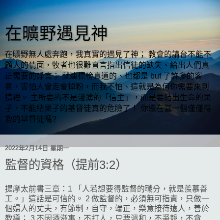
在曠野遇見神
在曠野無人處奔跑，我真實的遇見了神； 教會的講台不能不
顧人的情面，牧者也很難直言指出信徒的缺失、給出人們真
正需要的諍言； 就連標榜真道的、也都是 buf 了許多的客
氣，害怕人會走會掉粉，而我不怕、這就是為何你需要來到
這裡。 主所要的不是淺薄的「信主」，而是要結出生命的果
子，不能結果子的基督徒真的危險了！ 你還在當一個僅僅得
救的基督徒嗎?
2022年2月14日 星期一
監督的資格（提前3:2）
提摩太前書三章：1 「人若想要得監督的職分，就是羨慕善
工。」這話是可信的。 2 做監督的，必須無可指責，只做一
個婦人的丈夫，有節制，自守，端正，樂意接待遠人，善於
教導； 3 不因酒滋事，不打人，只要溫和，不爭競，不貪