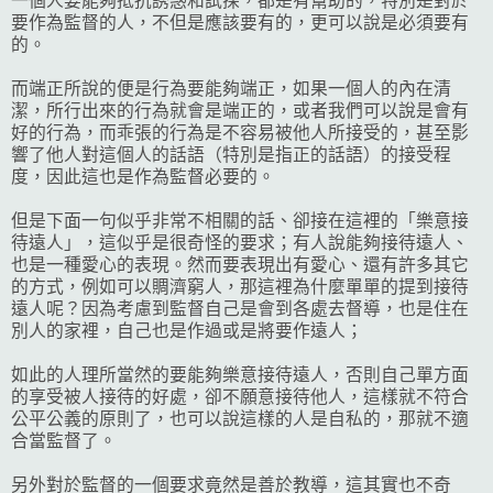
一個人要能夠抵抗誘惑和試探，都是有幫助的，特別是對於
要作為監督的人，不但是應該要有的，更可以說是必須要有
的。
而端正所說的便是行為要能夠端正，如果一個人的內在清
潔，所行出來的行為就會是端正的，或者我們可以說是會有
好的行為，而乖張的行為是不容易被他人所接受的，甚至影
響了他人對這個人的話語（特別是指正的話語）的接受程
度，因此這也是作為監督必要的。
但是下面一句似乎非常不相關的話、卻接在這裡的「樂意接
待遠人」，這似乎是很奇怪的要求；有人說能夠接待遠人、
也是一種愛心的表現。然而要表現出有愛心、還有許多其它
的方式，例如可以賙濟窮人，那這裡為什麼單單的提到接待
遠人呢？因為考慮到監督自己是會到各處去督導，也是住在
別人的家裡，自己也是作過或是將要作遠人；
如此的人理所當然的要能夠樂意接待遠人，否則自己單方面
的享受被人接待的好處，卻不願意接待他人，這樣就不符合
公平公義的原則了，也可以說這樣的人是自私的，那就不適
合當監督了。
另外對於監督的一個要求竟然是善於教導，這其實也不奇