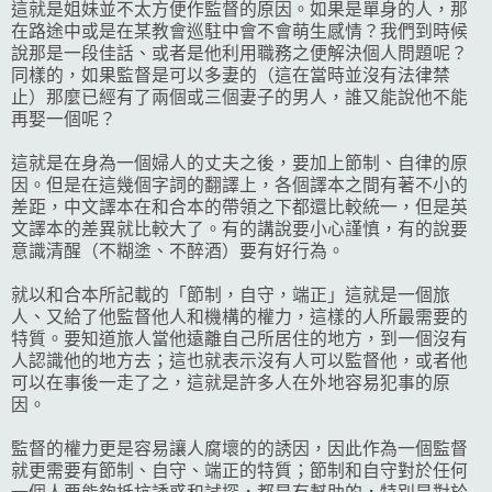
這就是姐妹並不太方便作監督的原因。如果是單身的人，那
在路途中或是在某教會巡駐中會不會萌生感情？我們到時候
說那是一段佳話、或者是他利用職務之便解決個人問題呢？
同樣的，如果監督是可以多妻的（這在當時並沒有法律禁
止）那麼已經有了兩個或三個妻子的男人，誰又能說他不能
再娶一個呢？
這就是在身為一個婦人的丈夫之後，要加上節制、自律的原
因。但是在這幾個字詞的翻譯上，各個譯本之間有著不小的
差距，中文譯本在和合本的帶領之下都還比較統一，但是英
文譯本的差異就比較大了。有的講說要小心謹慎，有的說要
意識清醒（不糊塗、不醉酒）要有好行為。
就以和合本所記載的「節制，自守，端正」這就是一個旅
人、又給了他監督他人和機構的權力，這樣的人所最需要的
特質。要知道旅人當他遠離自己所居住的地方，到一個沒有
人認識他的地方去；這也就表示沒有人可以監督他，或者他
可以在事後一走了之，這就是許多人在外地容易犯事的原
因。
監督的權力更是容易讓人腐壞的的誘因，因此作為一個監督
就更需要有節制、自守、端正的特質；節制和自守對於任何