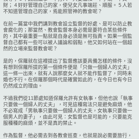
財； 4 好好管理自己的家，使兒女凡事端莊、順服。 5 人若
不知道管理自己的家，焉能照管神的教會呢？
在前一篇當中我們講到教會設立監督的好處、是可以防止教
會腐化的；那當然、教會監督本身必需是要符合某些條件
的，其中最重要一點就是自身必須是無可指責。如果一個監
督自己都有一些可以被人議論和弱點，他又如何站在一個超
然的立場來監督教會呢？
是的，保羅就在這裡提出了監督應該要具備怎樣的條件，沒
有想到保羅所提的第一個條件便是「只做一個婦人的丈夫」
這一條一出來，就有人說那麼女人就不能作監督了，同時未
婚也不行。在保羅那個時代是確實如此的，在今日也有今日
仍然成立的理由。
不過我們從11節處知道保羅允許有女執事，但他也說「執事
只要做一個婦人的丈夫」，可見這種寫法只是避免麻煩，他
不必寫成「男執事只要做一個婦人的丈夫，女執事只要做一
個男人的妻子」，由此可見：女監督也是可能的，只要能克
服種種的麻煩，並不是真的禁止。
作為監督，他必需去到各教會巡查，也就是說必需要旅行，