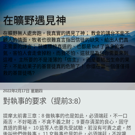
在曠野遇見神
在曠野無人處奔跑，我真實的遇見了神； 教會的講台不能不
顧人的情面，牧者也很難直言指出信徒的缺失、給出人們真
正需要的諍言； 就連標榜真道的、也都是 buf 了許多的客
氣，害怕人會走會掉粉，而我不怕、這就是為何你需要來到
這裡。 主所要的不是淺薄的「信主」，而是要結出生命的果
子，不能結果子的基督徒真的危險了！ 你還在當一個僅僅得
救的基督徒嗎?
2022年2月17日 星期四
對執事的要求（提前3:8）
提摩太前書三章：8 做執事的也是如此，必須端莊，不一口
兩舌，不好喝酒，不貪不義之財； 9 要存清潔的良心，固守
真道的奧祕。 10 這等人也要先受試驗，若沒有可責之處，然
後叫他們做執事。 11 女執事也是如此，必須端莊，不說讒