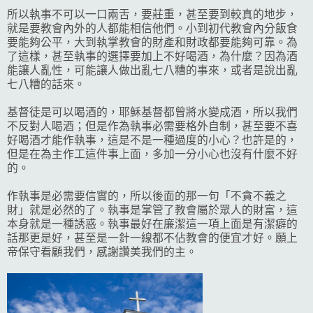
所以執事不可以一口兩舌，要莊重，甚至要到較真的地步，
就是要教會內外的人都能相信他們。小到初代教會內分飯食
要能夠公平，大到執掌教會的財產和財政都要能夠可靠。為
了這樣，甚至執事的選擇要加上不好喝酒，為什麼？因為酒
能讓人亂性，可能讓人做出亂七八糟的事來，或者是說出亂
七八糟的話來。
基督徒是可以喝酒的，耶穌基督都曾將水變成酒，所以我們
不反對人喝酒；但是作為執事必需要格外自制，甚至要不喜
好喝酒才能作執事，這是不是一種過度的小心？也許是的，
但是在為主作工這件事上面，多加一分小心也沒有什麼不好
的。
作執事是必需要信實的，所以後面的那一句「不貪不義之
財」就是必然的了。執事是掌管了教會屬於眾人的財富，這
本身就是一種誘惑。執事最好在廉潔這一項上面是有潔癖的
話那更是好，甚至是一針一線都不佔教會的便宜才好。願上
帝保守看顧我們，感謝讚美我們的主。