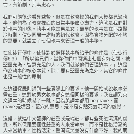
言，有節制，凡事忠心。
我們可能很少看見監督，但是在教會裡的我們大概都見過執
事，他們為了教會裡面的日常事務盡心盡力，這就是我們對
於執事的印像。執事可能是男是女；最早的執事是在耶路撒
冷時期、信徒同居一處時的初代教會，因為食物分配的不均
的需要，就設立了七個執事來管理一般的事務。
在使徒行傳中，使徒對於選擇執事所給予的條件是（使徒行
傳6:3 ）「所以弟兄們，當從你們中間選出七個有好名聲、被
聖靈充滿、智慧充足的人，我們就派他們管理這事。」這是
作為執事的核心本質，除了要有聖靈充滿之外，其它的條件
也是一般性的原則
在這裡保羅則講到一些實際上的要求。他一開始就說執事必
需莊重，這對於男女執事都有這個同樣的要求；我在讀到英
文譯本的時候嚇了一跳，因為英譯本都用 be grave，而
grave 是墳墓、墓穴的意思，是不是有點死氣沉沉的感覺？
沒錯，就連中文翻譯的莊重或是端莊，都有些死氣沉沉的感
覺，所以保羅要個性莊重的人來當執事，而不是性格活潑的
人來當執事。性格活潑、愛開玩笑並沒有什麼不好，我的朋