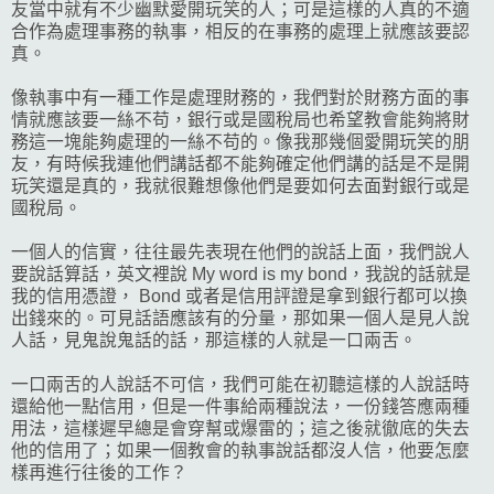
友當中就有不少幽默愛開玩笑的人；可是這樣的人真的不適
合作為處理事務的執事，相反的在事務的處理上就應該要認
真。
像執事中有一種工作是處理財務的，我們對於財務方面的事
情就應該要一絲不苟，銀行或是國稅局也希望教會能夠將財
務這一塊能夠處理的一絲不苟的。像我那幾個愛開玩笑的朋
友，有時候我連他們講話都不能夠確定他們講的話是不是開
玩笑還是真的，我就很難想像他們是要如何去面對銀行或是
國稅局。
一個人的信實，往往最先表現在他們的說話上面，我們說人
要說話算話，英文裡說 My word is my bond，我說的話就是
我的信用憑證， Bond 或者是信用評證是拿到銀行都可以換
出錢來的。可見話語應該有的分量，那如果一個人是見人說
人話，見鬼說鬼話的話，那這樣的人就是一口兩舌。
一口兩舌的人說話不可信，我們可能在初聽這樣的人說話時
還給他一點信用，但是一件事給兩種說法，一份錢答應兩種
用法，這樣遲早總是會穿幫或爆雷的；這之後就徹底的失去
他的信用了；如果一個教會的執事說話都沒人信，他要怎麼
樣再進行往後的工作？