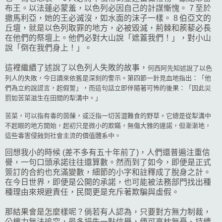
布王。以法蓮必蒙羞，以色列必因自己的計謀慚愧。 7 至於
撒馬利亞，她的王必滅沒，如水面的沫子一樣。 8 伯亞文的
丘壇，就是以色列取罪的地方，必被毀滅，荊棘和蒺藜必長
在他們的祭壇上。他們必對大山說「遮蓋我們！」，對小山
說「倒在我們身上！」。
這裡繼續了述說了以色列人失敗的故事，
何西阿先知述說了以色
列人的失敗，今日讀來依舊是深刻的警示。第四節一針見血地指出：「他
們為立約說謊言，起假誓」，而這句話立即伴隨著可怖的後果：「因此災
罰如苦菜滋生在田間的犁溝中。」
苦菜，可以指有毒的茵蔯，或泛指一切苦澀難食的野草。它總是從犁溝中
不起眼的地方開始，起初只是微小的欺瞞，無傷大雅的違諾，但漸漸地，
這些毒害侵蝕到社會主流的價值體系中。
回想我小的時候 (差不多有五十年前了)，人們還普遍注重信
譽，一句口頭承諾往往還算數。然而到了如今，即便是正式
簽訂的合約也充滿變數，細節的小字和註釋成了脫身之計。
在今日世界，即便是公開的承諾，也可能被法務部門找出種
種理由來規避責任，民間更是充斥著欺騙與虛假。
那結果會是怎麼樣呢？倘若有人認為，只要對方無力制裁，
公權力無法追究，最多損失一點信譽，便可高枕無憂、持續