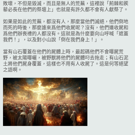
敗壞，不但是毀滅，而且是無人的荒蕪，這裡說「荊棘和蒺
藜必長在他們的祭壇上」也就是有許久都不會有人獻祭了。
如果是如此的荒蕪，都沒有人，那麼當他們滅絕，他們倒地
而死的時後，那麼誰來爲他們收屍呢？沒有，他們連收屍和
爲他們辦喪禮的人都沒有。這就是為什麼要向山呼喊「遮蓋
我們！」，以及對小山說「倒在我們身上！」。
當有山石覆蓋在他們的屍體上時，最起碼他們不會曝屍荒
野，被太陽曝曬，被野獸將他們的屍體叼去拖走；有山石泥
土將他們屍身覆蓋，這樣也不用有人收屍了。這是何等絕望
之語啊。