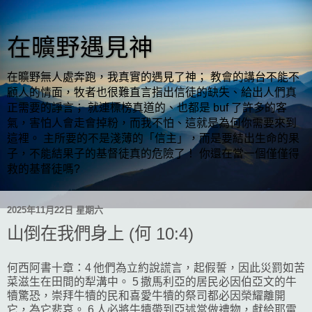
在曠野遇見神
在曠野無人處奔跑，我真實的遇見了神； 教會的講台不能不
顧人的情面，牧者也很難直言指出信徒的缺失、給出人們真
正需要的諍言； 就連標榜真道的、也都是 buf 了許多的客
氣，害怕人會走會掉粉，而我不怕、這就是為何你需要來到
這裡。 主所要的不是淺薄的「信主」，而是要結出生命的果
子，不能結果子的基督徒真的危險了！ 你還在當一個僅僅得
救的基督徒嗎?
2025年11月22日 星期六
山倒在我們身上 (何 10:4)
何西阿書十章：4 他們為立約說謊言，起假誓，因此災罰如苦
菜滋生在田間的犁溝中。 5 撒馬利亞的居民必因伯亞文的牛
犢驚恐，崇拜牛犢的民和喜愛牛犢的祭司都必因榮耀離開
它，為它悲哀。 6 人必將牛犢帶到亞述當做禮物，獻給耶雷