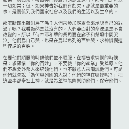
如果一切如常，按照神已經啟示的話去運行，那我們是可以
一切如常；但、如果神告訴我們有虧欠，那就是最重要的
事，是關係到我們國家社會以及我們的生活以及生命的。
那麼新郎出離洞房了嗎？人們來参加嚴肅會來承認自己的罪
過了嗎？我看顯然是並沒有的，人們要面對的命運還是不會
改變的。所以「侍奉耶和華的祭司要在廊子和祭壇中間哭
泣」他們爲自己哭、也是在爲以色列的百姓哭，求神憐憫這
些悖逆的百姓。
在要他們順服的時候他們並不順服，在禱告求憐憫的時候
是：求顧惜「你的百姓」，不要使「你的產業」受羞辱。他
們不想要外邦人來統領他們，也不願意人來嘲諷他們。可是
他們就會說「為何容列國的人說：他們的神在哪裡呢？」把
這些事都牽扯上神，就是希望神能夠幫助他們、保守他們。