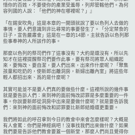
惜你的百姓，不要使你的產業受羞辱，列邦管轄他們。為何
容列國的人說：「他們的神在哪裡呢？」』
「在錫安吹角」這是本章的一開頭就說了要以色列人去做的
事情，要人們意識到非比尋常的事要發生了。「分定禁食的
日子，宣告嚴肅會」這是在一章的14節，主就告訴以色列那
些事奉神的人所該作的事。
那麼以色列的祭司們作了這事沒有？大約是還沒有，所以先
知才在這裡提醒祭司們要作此事，要有祭司將眾人組織起
來，要悔改、要自潔，要人們出來，出來作什麼呢？「聚集
孩童和吃奶的，使新郎出離洞房，新婦出離內室」將這些年
輕人都招出來、爲的是什麼呢？
其實可能並不是要人們真的要做些什麼。這裡所說的幾件事
就是要告訴人們：來到神的面前悔改認罪是多麼重要的一件
事。你說要新郎從洞房中出來是要做什麼呢？就是要告訴我
們：來到神的面前悔改和認罪要比新郎結婚還更重要。
我們將如此的呼召拿到今日的教會中來會怎麼樣呢？大概是
有人會罵：你們是神經病吧！沒事找我們出來做什麼？如果
我們要是告訴他們教會要蓋一個新堂，那麼人們尚且覺得你