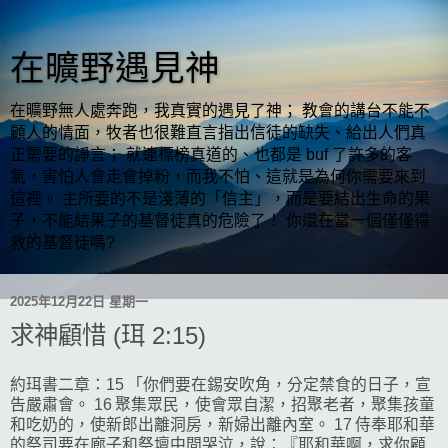
在曠野遇見神
在曠野無人處奔跑，我真實的遇見了神； 教會的講台不能不
顧人的情面，牧者也很難直言指出信徒的缺失、給出人們真
正需要的諍言； 就連標榜真道的、也都是 buf 了許多的客
氣，害怕人會走會掉粉，而我不怕、這就是為何你需要來到
這裡。 主所要的不是淺薄的「信主」，而是要結出生命的果
子，不能結果子的基督徒真的危險了！ 你還在當一個僅僅得
救的基督徒嗎?
2025年12月22日 星期一
求神顧惜 (珥 2:15)
約珥書二章：15 「你們要在錫安吹角，分定禁食的日子，宣
告嚴肅會。 16 聚集眾民，使會眾自潔，招聚老者，聚集孩童
和吃奶的，使新郎出離洞房，新婦出離內室。 17 侍奉耶和華
的祭司要在廊子和祭壇中間哭泣，說：『耶和華啊，求你顧