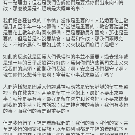
有一點理由；但若是我們告訴他們是要找你們出來向神悔
改，那麼被罵是神經病是大概率的事。
我們把各種各樣的「事情」當作是重要的。人結婚要花上數
個月甚至半年一年來籌備，那當然是重要的；教會要建堂更
是要花上數年的時間來籌備、更是要動員和籌款，那也是重
要的；但是若是神說要禁食、自潔和悔改，那我們兩眼茫
茫，不知道爲何神要如此做：又來找我們麻煩了是吧？
如此的反應就是因爲人們覺得神的事並不重要，過去幾年或
是幾十年的日子都過得好好的，爲何你們這些祭司文士又來
找我們的麻煩，節期我們都過了啊，安息日我們都守了啊，
現在你們又想幹什麼啊！拿著點小事就來整活了嗎？
人們這樣想是因爲人們認爲神就應該是安安靜靜的留在聖殿
裡、留在教會裡、甚至是留在十字架上，最好不要出來整
事：就算是要有事，最好是留在會堂和教會裡，不要來妨礙
到我們的生活。換句話說：就是神有神的事情，我們有我們
的事，而我們的事是很重要的。
但是我們錯了，神是看顧我們的；我們的事、我們的家、甚
至是我們的國家和民族，以至於列國都是在神的看顧底下。