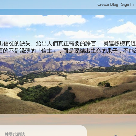
出信徒的缺失、給出人們真正需要的諍言； 就連標榜真
主所要的不是淺薄的「信主」，而是要結出生命的果子，不能
搜尋此網誌