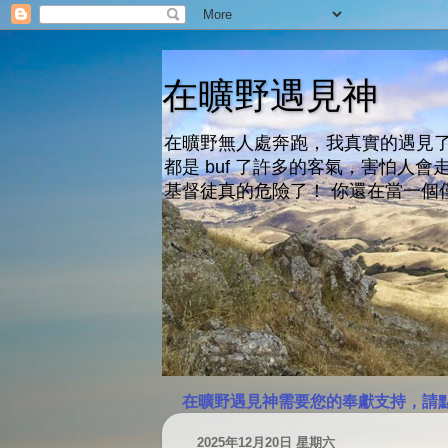
在曠野遇見神
在曠野無人處奔跑，我真實的遇見了
都是 buf 了許多的客氣，害怕
基督徒真的危險了！ 你還在當一個
在曠野遇見神需要您的奉獻支持，請
2025年12月20日 星期六