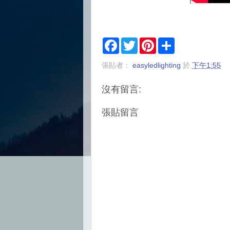
F
T
P
S
a
w
i
h
c
i
n
a
張貼者：
easyledlighting
於
下午1:55
e
t
t
r
b
t
e
e
o
e
r
沒有留言:
o
r
e
k
s
t
張貼留言