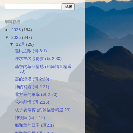
網誌存檔
►
2026
(194)
▼
2025
(347)
▼
12月
(25)
選民之敵 (珥 3:1)
呼求主名必得救 (珥 2:30)
基督的革命情感 (約翰福音精選
30)
靈的澆灌 (珥 2:28)
神的補還 (珥 2:21)
北方來的軍隊 (珥 2:20)
求神顧惜 (珥 2:15)
枝子要修剪 (約翰福音精選 29)
神後悔 (珥 2:12)
耶和華的日子 (珥2:1)