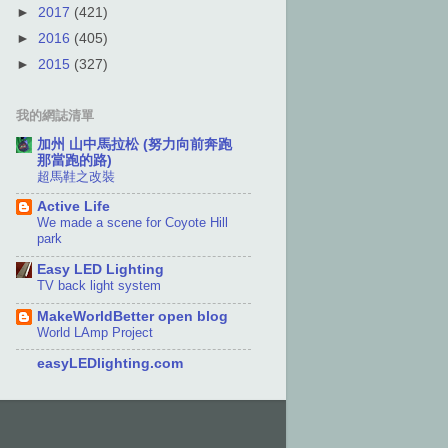
►
2017
(421)
►
2016
(405)
►
2015
(327)
我的網誌清單
加州 山中馬拉松 (努力向前奔跑
那當跑的路)
超馬鞋之改裝
Active Life
We made a scene for Coyote Hill
park
Easy LED Lighting
TV back light system
MakeWorldBetter open blog
World LAmp Project
easyLEDlighting.com