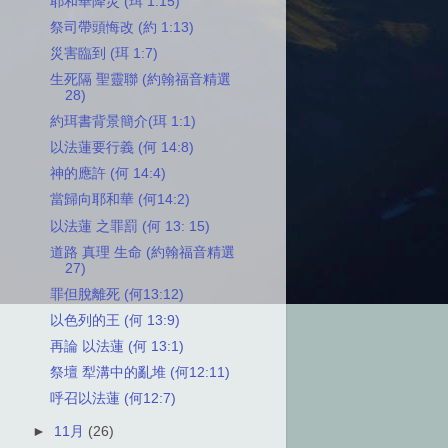
耶和華降災 (珥 1:15)
祭司帶頭悔改 (約 1:13)
災害臨到 (珥 1:7)
生死隔 聖靈聯 (約翰福音精選
28)
約珥書背景簡介(珥 1:1)
以法蓮要行義 (何 14:8)
神的應許 (何 14:4)
當歸向耶和華 (何14:2)
以法蓮 之罪罰 (何 13: 15)
道路 真理 生命 (約翰福音精選
27)
罪但脫離死 (何13:12)
以色列的王 (何 13:9)
再論 以法蓮 (何 13:1)
祭壇 犁溝中的亂堆 (何12:11)
呼召以法蓮 (何12:7)
►
11月
(26)