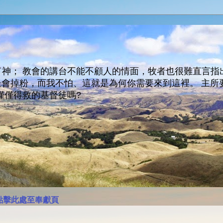
神； 教會的講台不能不顧人的情面，牧者也很難直言指
人會走會掉粉，而我不怕、這就是為何你需要來到這裡。 
僅僅得救的基督徒嗎?
點擊此處至奉獻頁