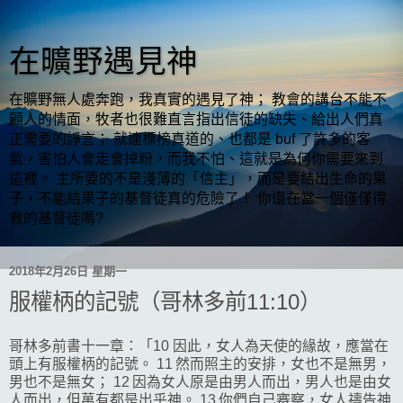
在曠野遇見神
在曠野無人處奔跑，我真實的遇見了神； 教會的講台不能不
顧人的情面，牧者也很難直言指出信徒的缺失、給出人們真
正需要的諍言； 就連標榜真道的、也都是 buf 了許多的客
氣，害怕人會走會掉粉，而我不怕、這就是為何你需要來到
這裡。 主所要的不是淺薄的「信主」，而是要結出生命的果
子，不能結果子的基督徒真的危險了！ 你還在當一個僅僅得
救的基督徒嗎?
2018年2月26日 星期一
服權柄的記號（哥林多前11:10）
哥林多前書十一章：「10 因此，女人為天使的緣故，應當在
頭上有服權柄的記號。 11 然而照主的安排，女也不是無男，
男也不是無女； 12 因為女人原是由男人而出，男人也是由女
人而出，但萬有都是出乎神。 13 你們自己審察，女人禱告神