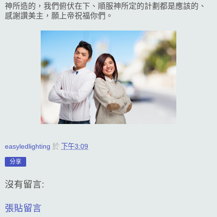
神所造的，我們俯伏在下、順服神所定的計劃都是應該的、
感謝讚美主，願上帝祝福你們。
easyledlighting
於
下午3:09
分享
沒有留言:
張貼留言