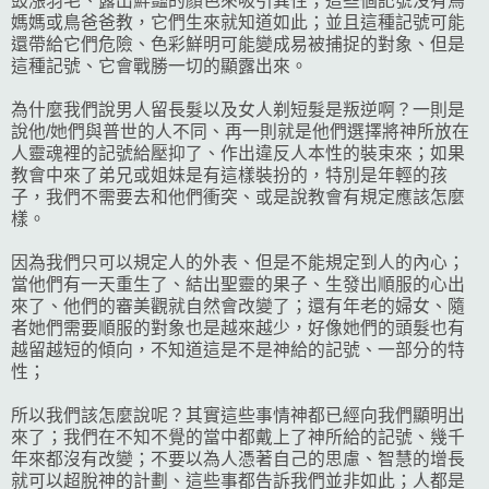
鼓漲羽毛、露出鮮豔的顏色來吸引異性；這些個記號沒有鳥
媽媽或鳥爸爸教，它們生來就知道如此；並且這種記號可能
還帶給它們危險、色彩鮮明可能變成易被捕捉的對象、但是
這種記號、它會戰勝一切的顯露出來。
為什麼我們說男人留長髮以及女人剃短髮是叛逆啊？一則是
說他/她們與普世的人不同、再一則就是他們選擇將神所放在
人靈魂裡的記號給壓抑了、作出違反人本性的裝束來；如果
教會中來了弟兄或姐妹是有這樣裝扮的，特別是年輕的孩
子，我們不需要去和他們衝突、或是說教會有規定應該怎麼
樣。
因為我們只可以規定人的外表、但是不能規定到人的內心；
當他們有一天重生了、結出聖靈的果子、生發出順服的心出
來了、他們的審美觀就自然會改變了；還有年老的婦女、隨
者她們需要順服的對象也是越來越少，好像她們的頭髮也有
越留越短的傾向，不知道這是不是神給的記號、一部分的特
性；
所以我們該怎麼說呢？其實這些事情神都已經向我們顯明出
來了；我們在不知不覺的當中都戴上了神所給的記號、幾千
年來都沒有改變；不要以為人憑著自己的思慮、智慧的增長
就可以超脫神的計劃、這些事都告訴我們並非如此；人都是