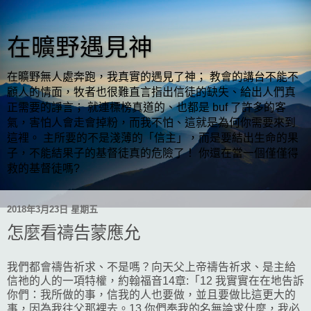
在曠野遇見神
在曠野無人處奔跑，我真實的遇見了神； 教會的講台不能不
顧人的情面，牧者也很難直言指出信徒的缺失、給出人們真
正需要的諍言； 就連標榜真道的、也都是 buf 了許多的客
氣，害怕人會走會掉粉，而我不怕、這就是為何你需要來到
這裡。 主所要的不是淺薄的「信主」，而是要結出生命的果
子，不能結果子的基督徒真的危險了！ 你還在當一個僅僅得
救的基督徒嗎?
2018年3月23日 星期五
怎麼看禱告蒙應允
我們都會禱告祈求、不是嗎？向天父上帝禱告祈求、是主給
信祂的人的一項特權，約翰福音14章:「12 我實實在在地告訴
你們：我所做的事，信我的人也要做，並且要做比這更大的
事，因為我往父那裡去。13 你們奉我的名無論求什麼，我必