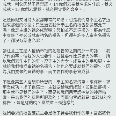
成就，叫父因兒子得榮耀。 14 你們若奉我名求告什麼，我必
成就。15 你們若愛我，就必遵守我的命令。」
這幾節經文可能大家都非常的熟悉，也是我們常奉主名求這
個求那個的依據；只是過去我們奉主名的禱告都蒙應允了
嗎、像是主說的祂必成就嗎？恐怕並不是這樣的、那為什麼
主應許了祂必成就奉祂名的禱告、但卻有許多人奉主名禱告
了、卻沒有蒙應允呢？
請注意主在給人權柄奉祂的名禱告的之前的那一句話：「我
所作的事、信我的人也要作、並且要作比這更大的事」；所
以我們若作主作的事、遵守主的命令、成為主的手和腳、主
就給我們權柄奉祂的名禱告、他也必要成就我們的禱告、因
為我們要做的是祂的事、而主要作的事必會成就。
不是像某些人腦袋中所想的、奉主的名求汽車、求洋房、求
事業成功，求子孫滿堂，主就要給我們成就，如果是那樣、
那主就不是我們的主了、而是被我們用咒語控制的神燈精
靈、是為我們的私慾所服務的；而那句咒語就是"奉耶穌的名
禱告"，是這樣的嗎？當然並不是這樣的。
我們要求的禱告應該主要是為了神要我們作的事，當然我們