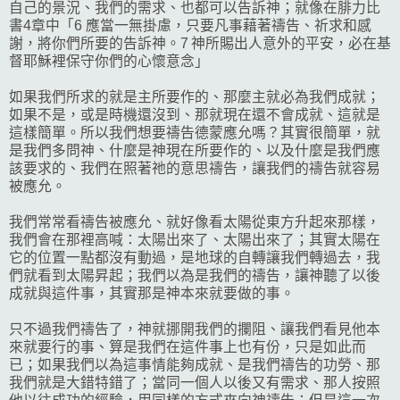
自己的景況、我們的需求、也都可以告訴神；就像在腓力比
書4章中「6 應當一無掛慮，只要凡事藉著禱告、祈求和感
謝，將你們所要的告訴神。7 神所賜出人意外的平安，必在基
督耶穌裡保守你們的心懷意念」
如果我們所求的就是主所要作的、那麼主就必為我們成就；
如果不是，或是時機還沒到、那就現在還不會成就、這就是
這樣簡單。所以我們想要禱告德蒙應允嗎？其實很簡單，就
是我們多問神、什麼是神現在所要作的、以及什麼是我們應
該要求的、我們在照著祂的意思禱告，讓我們的禱告就容易
被應允。
我們常常看禱告被應允、就好像看太陽從東方升起來那樣，
我們會在那裡高喊：太陽出來了、太陽出來了；其實太陽在
它的位置一點都沒有動過，是地球的自轉讓我們轉過去，我
們就看到太陽昇起；我們以為是我們的禱告，讓神聽了以後
成就與這件事，其實那是神本來就要做的事。
只不過我們禱告了，神就挪開我們的攔阻、讓我們看見他本
來就要行的事、算是我們在這件事上也有份，只是如此而
已；如果我們以為這事情能夠成就、是我們禱告的功勞、那
我們就是大錯特錯了；當同一個人以後又有需求、那人按照