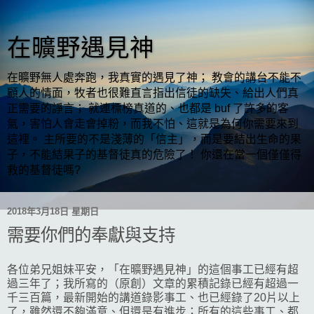
在曠野遇見神
在曠野無人處奔跑，我真實的遇見了神； 教會的講台不能不
顧人的情面，牧者也很難直言指出信徒的缺失、給出人們真
正需要的諍言； 就連標榜真道的、也都是 buf 了許多的客
氣，害怕人會走會掉粉，而我不怕、這就是為何你需要來到
這裡。 主所要的不是淺薄的「信主」，而是要結出生命的果
子，不能結果子的基督徒真的危險了！ 你還在當一個僅僅得
救的基督徒嗎?
2018年3月18日 星期日
需要你們的奉獻與支持
各位弟兄姐妹平安，「在曠野遇見神」的這個事工已經有超
過三年了；我所寫的（原創）文章的累積記錄已經有超過一
千三百篇，最新開始的講道錄影事工、也已經錄了20片以上
了，雖然還不夠滿意、但還是有進步；所有的這些事工、都