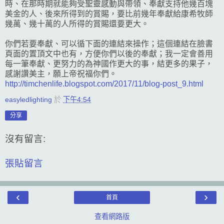
時、在那時期就能夠受聖靈感動與帶領、奉獻支持他幾百塊
美金的人、後來所得到的賞賜，要比前幾年奉獻給康希牧師
幾萬、幾十萬的人所得的賞賜還要更大。
你們若要奉獻、可以循下面的連結來操作；這個連結在臉書
頁面的置頂文中也有，方便你們以後的奉獻；我一定會善用
每一筆奉獻、更努力的為神國作更大的事，結更多的果子，
感謝讚美主，願上帝祝福你們。
http://timchenlife.blogspot.com/2017/11/blog-post_9.html
easyledlighting
於
下午4:54
分享
沒有留言:
張貼留言
‹
›
首頁
查看網路版