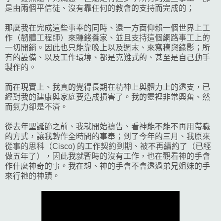
是由兩個平信徒、沒有靠任何的教會的支持而完成的；
那麼我在完成這些事奉的同時、還一方面仰賴一個世界上工
作（韌體工程師）來賺錢養家、並且支持這個網路事工上的
一切開銷。因此也只能靠晚上以及週末、來寫稿與錄影；所
有的設備、以及工作環境、都是克難式的、甚至是自己動手
製作的。
而在現實上、我真的覺得長期在精神上與體力上的透支，已
經對我的建康與家庭要造成損害了。我的靈裡非常興奮、然
而氣力卻是不濟。
從去年聖誕節之前、我就開始禱告、看神能不能不再用帶職
的方式，讓我轉作全時間的事奉；到了今年的三月、我原來
從事的思科（Cisco) 的工作契約到期、被不再續約了（已經
做五年了），因此我就暫時的沒有工作，也在觀看神的手會
作什麼神奇的事。我在想、神的手會不會透過弟兄姐妹的手
來行祂的神蹟。