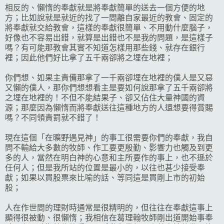
相反的、懶惰的奉獻就是將奉獻簡單的送去一個方便的地
方；比如說就是就近的找了一間離自家最近的教會、固定的
將奉獻就交給教會，這樣的奉獻很簡單、不用動什麼腦子，
好像也不容易出錯，就算是出錯也不是我的問題，是這樣子
嗎？有可能那教會其實不知道怎樣用那些錢、就存在銀行
裡；因此他們好比拿了五千兩卻將之埋在地裡；
你們想、如果主責備那拿了一千兩卻埋在地裡的僕人是又惡
又懶的僕人，那你們想想看主是要如何說那拿了五千兩卻將
之埋在地裡的！不但不能結果子、卻又佔住大量神國的資
源；那麼因為懶惰而將奉獻送往這種地方的人還想要得賞賜
嗎？不同領責罰就不錯了！
現在這個「在曠野遇見神」的事工很需要你們的奉獻，我自
問不輸給大多數的牧師、作工要更殷勤、影響力也觸及到更
多的人，當然在明白神的心意和主所要作的事上，也不遜於
任何人；但是我所站的位置是最小的，以往也甚少接受奉
獻；如果以買股票來比喻的話、等同這是買剛上市的初始
股；
人在作世間的理財時通常是很精明的，但往往在奉獻這事上
顯得很被動、很懶惰；我相信在葛理翰牧師剛出道開始事奉