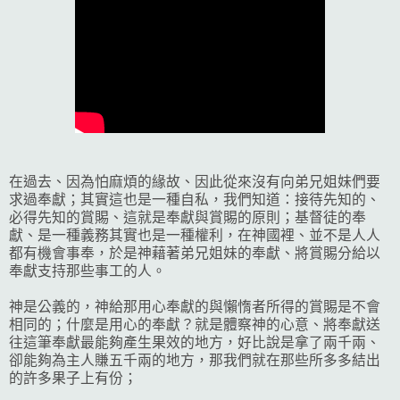
在過去、因為怕麻煩的緣故、因此從來沒有向弟兄姐妹們要
求過奉獻；其實這也是一種自私，我們知道：接待先知的、
必得先知的賞賜、這就是奉獻與賞賜的原則；基督徒的奉
獻、是一種義務其實也是一種權利，在神國裡、並不是人人
都有機會事奉，於是神藉著弟兄姐妹的奉獻、將賞賜分給以
奉獻支持那些事工的人。
神是公義的，神給那用心奉獻的與懶惰者所得的賞賜是不會
相同的；什麼是用心的奉獻？就是體察神的心意、將奉獻送
往這筆奉獻最能夠產生果效的地方，好比說是拿了兩千兩、
卻能夠為主人賺五千兩的地方，那我們就在那些所多多結出
的許多果子上有份；