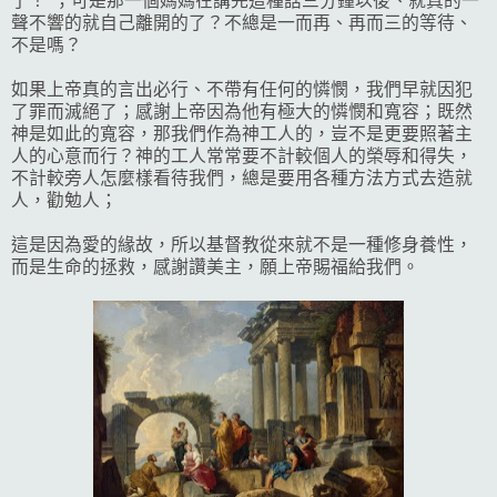
了！"；可是那一個媽媽在講完這種話三分鐘以後、就真的一
聲不響的就自己離開的了？不總是一而再、再而三的等待、
不是嗎？
如果上帝真的言出必行、不帶有任何的憐憫，我們早就因犯
了罪而滅絕了；感謝上帝因為他有極大的憐憫和寬容；既然
神是如此的寬容，那我們作為神工人的，豈不是更要照著主
人的心意而行？神的工人常常要不計較個人的榮辱和得失，
不計較旁人怎麼樣看待我們，總是要用各種方法方式去造就
人，勸勉人；
這是因為愛的緣故，所以基督教從來就不是一種修身養性，
而是生命的拯救，感謝讚美主，願上帝賜福給我們。