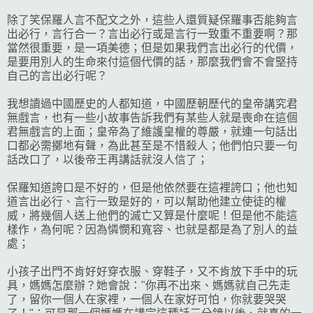
除了笑保羅人言不配文之外，這些人還質疑保羅事否能夠言
出必行，言行合一？言出必行或是言行一致重不重要啊？那
當然很重要，是一項美德；但是如果我們言出必行的代價，
是要用別人的生命來付這個代價的話，那麼我們會不會堅持
自己的言出必行呢？
我想讀過中國歷史的人都知道，中國歷朝歷代的皇帝講究君
無戲言，也有一些小故事告訴我們有某些人就是喪命在這個
君無戲言的上面；皇帝為了維護皇權的尊嚴，就連一句話出
口都必需擲地有聲，為此甚至是不惜殺人；他們怕只要一句
話改口了，以後帝王再講話就沒人信了；
保羅知道誇口是不好的，但是他依然要在這裡誇口；他也知
道言出必行、言行一致是好的，可以幫助他建立使徒的權
威，將幾個人送上他們的滅亡又算是什麼呢！但是他不能這
樣作，為何呢？因為憐憫和寬容、也就是都是為了別人的益
處；
小孩子出門不肯好好穿衣服、穿鞋子，又不肯放下手中的玩
具，媽媽怎麼辦？她會說："你再不出來、媽媽就自己先走
了，留你一個人在家裡，一個人在家好可怕，你就要哭哭