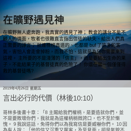
在曠野遇見神
在曠野無人處奔跑，我真實的遇見了神； 教會的講台不能不
顧人的情面，牧者也很難直言指出信徒的缺失、給出人們真
正需要的諍言； 就連標榜真道的、也都是 buf 了許多的客
氣，害怕人會走會掉粉，而我不怕、這就是為何你需要來到
這裡。 主所要的不是淺薄的「信主」，而是要結出生命的果
子，不能結果子的基督徒真的危險了！ 你還在當一個僅僅得
救的基督徒嗎?
2019年4月26日 星期五
言出必行的代價（林後10:10）
哥林多後書十章：「8 主賜給我們權柄，是要造就你們，並
不是要敗壞你們，我就是為這權柄稍微誇口，也不至於慚
愧。 9 我說這話，免得你們以為我寫信是要威嚇你們。 10 因
為有人說：「他的信又沉重又厲害，及至見面，卻是氣貌不