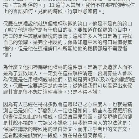
揚、言語粗俗的。」 11 這等人當想，我們不在那裡的時候信
上的言語如何，見面的時候，行事也必如何。」
保羅在這裡說他就這個權柄稍微的誇口，他是不是真的誇口
了呢？他這樣作是有什麼目的呢？要知道在保羅的心目中，
誇口的是件該感到慚愧的事情；這和許多人誇口是為了尋找
自己的榮耀、是完全相反的；保羅知道平常的誇口是值得羞
愧的，但是他在這裡誇口神所賜給他的權柄卻是不需要慚
愧；
為什麼？他把神賜給他權柄的這件事，是為了要造就人而不
是為了要敗壞人，一定要在這裡解釋清楚，否則有些人會以
為保羅是在用權柄威嚇他們，這就是第9節以及以後的數節經
文，保羅一定要講清楚的事情；從這裡我們可以看得出來保
羅其實是很不想提這件事情，只是不得不講；
因為有人已經在哥林多教會這邊以己之心來度人，也就是猜
測自己是如何、那麼別人一定也是如何；這些人看保羅所寫
的書信是如此的有權威，但是直至見到面，卻發現他長的卻
是其貌不揚的、言語又不講究；用我們中國人的說法就是：
保羅在講話的時候用的是白話文、而非之乎者也的文言文，
這看起來是誠實的一段話，實在是在譏笑保羅；