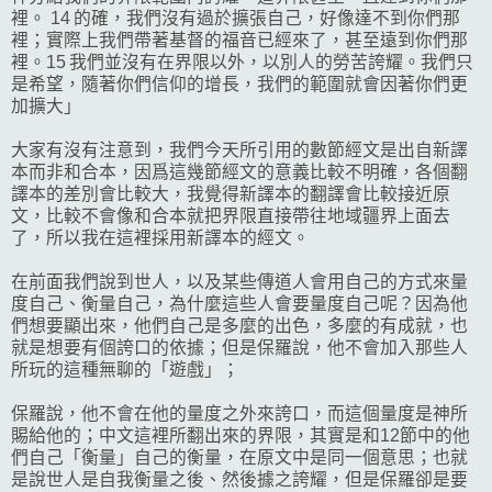
裡。 14 的確，我們沒有過於擴張自己，好像達不到你們那
裡；實際上我們帶著基督的福音已經來了，甚至遠到你們那
裡。15 我們並沒有在界限以外，以別人的勞苦誇耀。我們只
是希望，隨著你們信仰的增長，我們的範圍就會因著你們更
加擴大」
大家有沒有注意到，我們今天所引用的數節經文是出自新譯
本而非和合本，因爲這幾節經文的意義比較不明確，各個翻
譯本的差別會比較大，我覺得新譯本的翻譯會比較接近原
文，比較不會像和合本就把界限直接帶往地域疆界上面去
了，所以我在這裡採用新譯本的經文。
在前面我們說到世人，以及某些傳道人會用自己的方式來量
度自己、衡量自己，為什麼這些人會要量度自己呢？因為他
們想要顯出來，他們自己是多麼的出色，多麼的有成就，也
就是想要有個誇口的依據；但是保羅說，他不會加入那些人
所玩的這種無聊的「遊戲」；
保羅說，他不會在他的量度之外來誇口，而這個量度是神所
賜給他的；中文這裡所翻出來的界限，其實是和12節中的他
們自己「衡量」自己的衡量，在原文中是同一個意思；也就
是說世人是自我衡量之後、然後據之誇耀，但是保羅卻是要