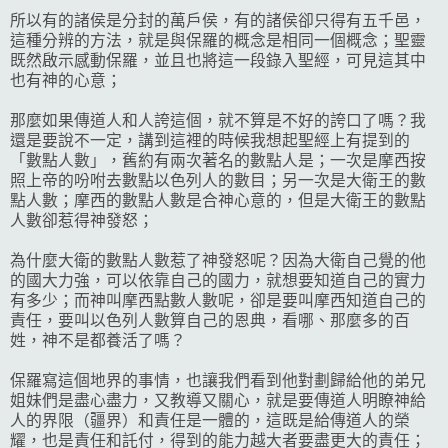
所以有的諸侯是分封的萬戶侯，有的諸侯卻只得有五千邑，
這種分辨的方法，就是與保羅的概念是相同一個概念；聖靈
既然啟示感動保羅，並且也將這一段錄入聖經，可見這其中
也有神的心意；
那麼如果傳道人和人誇這個，就不算是不好的誇口了嗎？我
還是要說不一定，講到這裡的時候我想起聖經上有提到的
「數點人數」，舊約有兩次著名的數點人是；一次是摩西按
照上帝的吩咐去數點以色列人的數目；另一次是大衛王的數
點人數；摩西的數點人數是合神心意的，但是大衛王的數點
人數卻惹得神發怒；
為什麼大衛的數點人數惹了神發怒呢？因為大衛自己覺的他
的國大力強，可以依靠自己的國力，就想要知道自己的實力
有多少；而神叫摩西點數人數呢，卻是要叫摩西知道自己的
責任，要叫以色列人數算自己的恩典，看哪、那麼多的百
姓，神不是都養活了嗎？
保羅寫這個地界的事情，也讓我們看到他對劃歸給他的弟兄
姐妹們是盡心盡力，又教導又關心，就是要傳道人明瞭神給
人的界限（疆界）和責任是一體的，這既是給傳道人的榮
耀，也是責任和託付，得到的能力越大者要盡更大的責任；