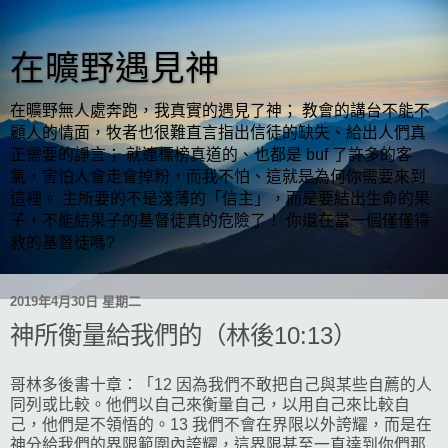
在曠野遇見神
在曠野無人處奔跑，我真實的遇見了神； 教會的講台不能不
顧人的情面，牧者也很難直言指出信徒的缺失、給出人們真
正需要的諍言； 就連標榜真道的、也都是 buf 了許多的客
氣，害怕人會走會掉粉，而我不怕、這就是為何你需要來到
這裡。 主所要的不是淺薄的「信主」，而是要結出生命的果
子，不能結果子的基督徒真的危險了！ 你還在當一個僅僅得
救的基督徒嗎?
2019年4月30日 星期二
神所衡量給我們的（林後10:13）
哥林多後書十章：「12 因為我們不敢把自己與某些自薦的人
同列或比較。他們以自己來衡量自己，以用自己來比較自
己，他們是不領悟的。13 我們不會在界限以外誇耀，而是在
神分給我們的界限範圍內誇耀，這界限甚至一直達到你們那