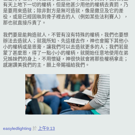
有天上地下一切的權柄，但是他甚少用他的權柄去責罰，乃
是要用來造就；除非對方是無可造就，像是撒旦及它的差
役，或是已經固執到骨子裡去的人（例如某些法利賽人），
那也就直接斥責了。
我們要是能夠造就人，不管有沒有特殊的權柄，我們也要想
辦法去造就人；就我所知、先這樣去作，神也會賜下其他小
小的權柄或是恩膏，讓我們可以去造就更多的人；我們若是
蒙了甚麼恩，得了一點小小的權柄，就開始任意地使用在弟
兄姊妹們的身上，不用懷疑，神很快就會將那些權柄拿走；
感謝讚美我們的主，願上帝賜福給我們。
easyledlighting
於
上午9:13