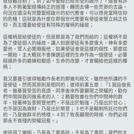
就很難控制了；到了如今聖經已經完全的啟示了，還會有許
多人不照著聖經傳純正的道理，轉而去傳一些荒渺的言論，
何況在還沒有完整聖經啟示的初代教會，可以想見當時信仰
的危機！這就是為什麼在那個世代需要有使徒來堅立純正信
仰，而主還要給使徒有特殊的權柄的緣故；
這權柄是給使徒的，但是那是為了我們而給的；這權柄不是
為了使徒個人的緣故，讓人知道使徒有多麼偉大，神有多麼
愛他，眾人必需順服他；如果使徒會是這樣的個性、那麼從
一開始，主大概就不會揀選這樣的生命作為一個使徒，必要
經過許多的磨練和鍛造，生命的改變，才會賜給他這樣的權
柄；
我又要援引彼得勉勵作長老的那幾句經文，雖然他所講的不
是使徒，然而其原則是相同的；彼得前書五章：「1 我這做長
老、做基督受苦的見證、同享後來所要顯現之榮耀的，勸你
們中間與我同做長老的人： 2 務要牧養在你們中間神的群
羊，按著神旨意照管他們，不是出於勉強，乃是出於甘心；
也不是因為貪財，乃是出於樂意； 3 也不是轄制所託付你們
的，乃是做群羊的榜樣。 4 到了牧長顯現的時候，你們必得
那永不衰殘的榮耀冠冕。」
使徒得了權柄，乃是為了要造就，不是為了責罰；我們的主