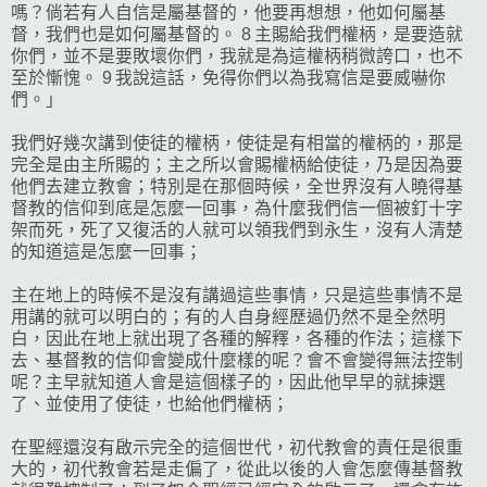
嗎？倘若有人自信是屬基督的，他要再想想，他如何屬基
督，我們也是如何屬基督的。 8 主賜給我們權柄，是要造就
你們，並不是要敗壞你們，我就是為這權柄稍微誇口，也不
至於慚愧。 9 我說這話，免得你們以為我寫信是要威嚇你
們。」
我們好幾次講到使徒的權柄，使徒是有相當的權柄的，那是
完全是由主所賜的；主之所以會賜權柄給使徒，乃是因為要
他們去建立教會；特別是在那個時候，全世界沒有人曉得基
督教的信仰到底是怎麼一回事，為什麼我們信一個被釘十字
架而死，死了又復活的人就可以領我們到永生，沒有人清楚
的知道這是怎麼一回事；
主在地上的時候不是沒有講過這些事情，只是這些事情不是
用講的就可以明白的；有的人自身經歷過仍然不是全然明
白，因此在地上就出現了各種的解釋，各種的作法；這樣下
去、基督教的信仰會變成什麼樣的呢？會不會變得無法控制
呢？主早就知道人會是這個樣子的，因此他早早的就揀選
了、並使用了使徒，也給他們權柄；
在聖經還沒有啟示完全的這個世代，初代教會的責任是很重
大的，初代教會若是走偏了，從此以後的人會怎麼傳基督教