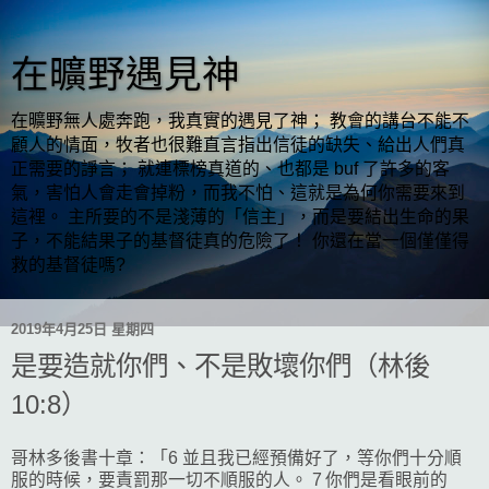
在曠野遇見神
在曠野無人處奔跑，我真實的遇見了神； 教會的講台不能不
顧人的情面，牧者也很難直言指出信徒的缺失、給出人們真
正需要的諍言； 就連標榜真道的、也都是 buf 了許多的客
氣，害怕人會走會掉粉，而我不怕、這就是為何你需要來到
這裡。 主所要的不是淺薄的「信主」，而是要結出生命的果
子，不能結果子的基督徒真的危險了！ 你還在當一個僅僅得
救的基督徒嗎?
2019年4月25日 星期四
是要造就你們、不是敗壞你們（林後
10:8）
哥林多後書十章：「6 並且我已經預備好了，等你們十分順
服的時候，要責罰那一切不順服的人。 7 你們是看眼前的