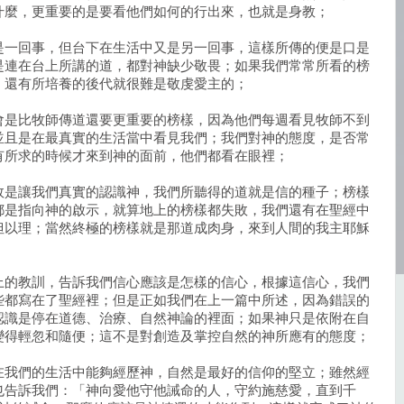
什麼，更重要的是要看他們如何的行出來，也就是身教；
是一回事，但台下在生活中又是另一回事，這樣所傳的便是口是
是連在台上所講的道，都對神缺少敬畏；如果我們常常所看的榜
，還有所培養的後代就很難是敬虔愛主的；
會是比牧師傳道還要更重要的榜樣，因為他們每週看見牧師不到
並且是在最真實的生活當中看見我們；我們對神的態度，是否常
有所求的時候才來到神的面前，他們都看在眼裡；
效是讓我們真實的認識神，我們所聽得的道就是信的種子；榜樣
都是指向神的啟示，就算地上的榜樣都失敗，我們還有在聖經中
但以理；當然終極的榜樣就是那道成肉身，來到人間的我主耶穌
上的教訓，告訴我們信心應該是怎樣的信心，根據這信心，我們
些都寫在了聖經裡；但是正如我們在上一篇中所述，因為錯誤的
認識是停在道德、治療、自然神論的裡面；如果神只是依附在自
變得輕忽和隨便；這不是對創造及掌控自然的神所應有的態度；
在我們的生活中能夠經歷神，自然是最好的信仰的堅立；雖然經
也告訴我們：「神向愛他守他誡命的人，守約施慈愛，直到千