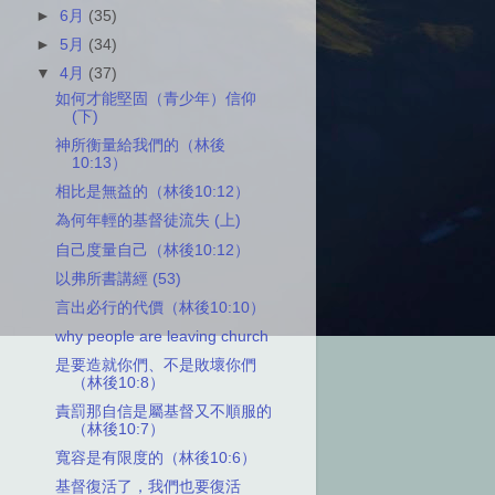
►
6月
(35)
►
5月
(34)
▼
4月
(37)
如何才能堅固（青少年）信仰
(下)
神所衡量給我們的（林後
10:13）
相比是無益的（林後10:12）
為何年輕的基督徒流失 (上)
自己度量自己（林後10:12）
以弗所書講經 (53)
言出必行的代價（林後10:10）
why people are leaving church
是要造就你們、不是敗壞你們
（林後10:8）
責罰那自信是屬基督又不順服的
（林後10:7）
寬容是有限度的（林後10:6）
基督復活了，我們也要復活