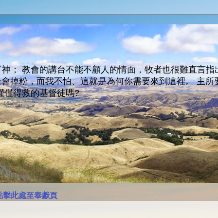
神； 教會的講台不能不顧人的情面，牧者也很難直言指
人會走會掉粉，而我不怕、這就是為何你需要來到這裡。 
僅僅得救的基督徒嗎?
點擊此處至奉獻頁