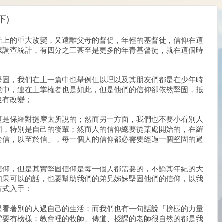
下)
活上的重大改變，又遠離父母的督促，年輕的基督徒，信仰在這
據調查統計，有四分之三甚至是更多的年青基督徒，就在這個時
；
堅固，我們在上一篇中也舉例但以理以及其朋友們都是在少年時
境中，連在上掌權者也是如此，但是他們的信仰卻依然堅固，抵
沒有改變；
這是保羅對提摩太所說的；然而另一方面，我們也不要小看別人
固，特別是自己的後輩；然而人的信仰總要從某處開始的，在羅
於信，以至於信」，每一個人的信仰都必需要經過一個堅固的過
信仰，但是其實堅固信仰是每一個人都需要的，不論其年紀的大
如果可以的話，也要幫助我們的弟兄姊妹堅固他們的信仰，以我
方式入手：
是看著別的人過自己的生活；而我們也有一句話說「榜樣的力量
需要有榜樣；教會裡的牧師、傳道、授課的老師很自然的都是我