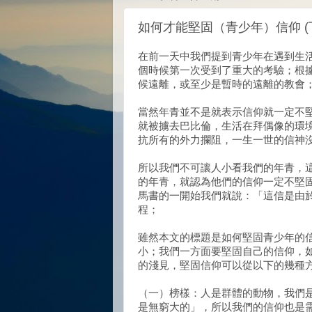
如何才能堅固（青少年）信仰 (
在前一天中我們提到青少年在遇到生
個時候第一次受到了重大的考驗；根
候遠離，或至少是暫時的遠離的教會
當然年青並不是就表示信仰就一定不
就被擄去巴比倫，生活在拜偶像的環
抗所有的外力攔阻，一生一世的信神
所以我們不可讓人小看我們的年青，
的年青，就認為他們的信仰一定不堅
馬書的一開始我們就說：「這信是由
程；
雖然本文的標題是如何堅固青少年的
小；我們一方面要堅固自己的信仰，
的淺見，堅固信仰可以從以下的幾種
（一）榜樣：人是群體的動物，我們
是無窮大的」，所以我們的信仰也是