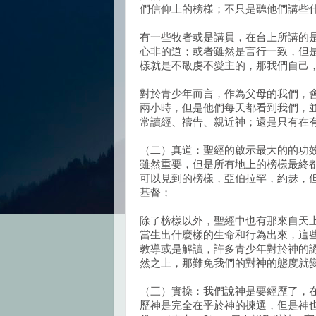
們信仰上的榜樣；不只是聽他們講些
有一些牧者或是講員，在台上所講的
心非的道；或者雖然是言行一致，但
樣就是不敬虔不愛主的，那我們自己
對於青少年而言，作為父母的我們，
兩小時，但是他們每天都看到我們，
常讀經、禱告、親近神；還是只有在
（二）真道：聖經的啟示最大的的功
雖然重要，但是所有地上的榜樣最終
可以見到的榜樣，亞伯拉罕，約瑟，
基督；
除了榜樣以外，聖經中也有那來自天
當生出什麼樣的生命和行為出來，這
教導或是解讀，許多青少年對於神的
然之上，那難免我們的對神的態度就
（三）實操：我們說神是要經歷了，
歷神是完全在乎於神的揀選，但是神