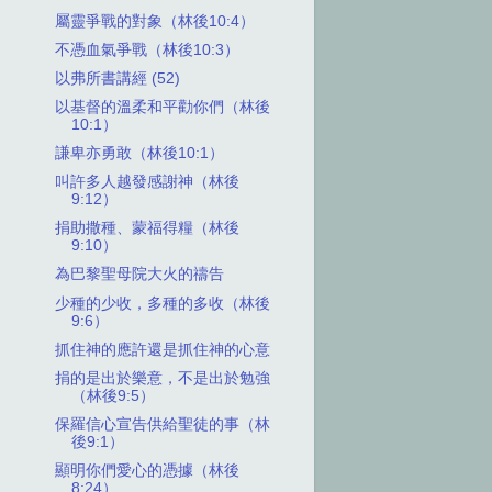
屬靈爭戰的對象（林後10:4）
不憑血氣爭戰（林後10:3）
以弗所書講經 (52)
以基督的溫柔和平勸你們（林後
10:1）
謙卑亦勇敢（林後10:1）
叫許多人越發感謝神（林後
9:12）
捐助撒種、蒙福得糧（林後
9:10）
為巴黎聖母院大火的禱告
少種的少收，多種的多收（林後
9:6）
抓住神的應許還是抓住神的心意
捐的是出於樂意，不是出於勉強
（林後9:5）
保羅信心宣告供給聖徒的事（林
後9:1）
顯明你們愛心的憑據（林後
8:24）