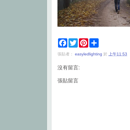
F
T
P
S
a
w
i
h
c
i
n
a
張貼者：
easyledlighting
於
上午11:53
e
t
t
r
b
t
e
e
o
e
r
沒有留言:
o
r
e
k
s
t
張貼留言