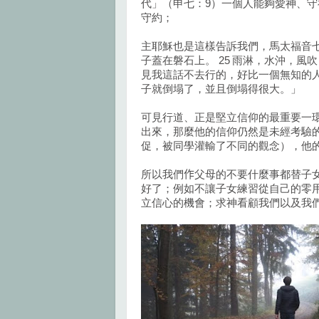
代」（申七：9）一個人能夠愛神、
守約；
主耶穌也是這樣告訴我們，馬太福音七
子蓋在磐石上。 25 雨淋，水沖，風
見我這話不去行的，好比一個無知的人
子就倒塌了，並且倒塌得很大。」
可見行道、正是堅立信仰的最重要一
出來，那麼他的信仰仍然是未經考驗
促，被同學灌輸了不同的觀念），他
所以我們
作
父母的不要什麼事都替子
好了；例如不讓子女練習從自己的零
立信心的機會；求神看顧我們以及我