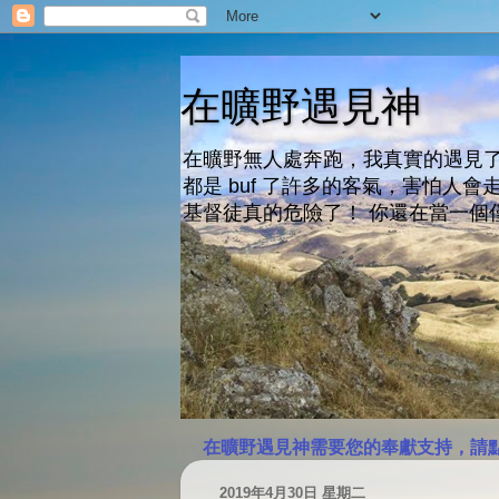
在曠野遇見神
在曠野無人處奔跑，我真實的遇見了
都是 buf 了許多的客氣，害怕
基督徒真的危險了！ 你還在當一個
在曠野遇見神需要您的奉獻支持，請
2019年4月30日 星期二