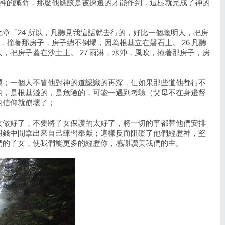
守神的誡命，那麼他應該是被揀選的才能作到，這樣就完成了神的
章「24 所以，凡聽見我這話就去行的，好比一個聰明人，把房
吹，撞著那房子，房子總不倒塌，因為根基立在磐石上。 26 凡聽
，把房子蓋在沙土上。 27 雨淋，水沖，風吹，撞著那房子，房
環；一個人不管他對神的道認識的再深，但如果那些道他都行不
的，是根基淺的，是危險的，可能一遇到考驗（父母不在身邊督
的信仰就崩壞了；
女做好了，不要將子女保護的太好了，將一切的事都替他們安排
用錢中間拿出來自己練習奉獻；這樣反而阻礙了他們經歷神，堅
們的子女，使我們能更多的經歷你，感謝讚美我們的主。