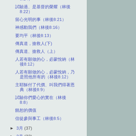
試驗過、是基督的榮耀（林後
8:22）
留心光明的事（林後8:21）
神感動我們（林後8:16）
要均平（林後8:13）
傳真道，搶救人(下)
傳真道、搶救人（上）
人若有願做的心，必蒙悅納（林
後8:12）
人若有願做的心，必蒙悅納，乃
是照他所有的（林後8:12）
主耶穌付了代價、叫我們得著恩
典（林後8:9）
試驗你們愛心的實在（林後
8:8）
饒恕的價值
信徒參與事工（林後8:5）
►
3月
(37)