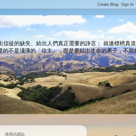
出信徒的缺失、給出人們真正需要的諍言； 就連標榜真
主所要的不是淺薄的「信主」，而是要結出生命的果子，不能
搜尋此網誌