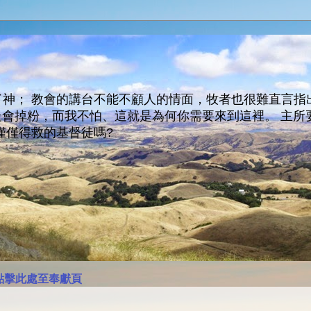
神； 教會的講台不能不顧人的情面，牧者也很難直言指
人會走會掉粉，而我不怕、這就是為何你需要來到這裡。 
僅僅得救的基督徒嗎?
點擊此處至奉獻頁