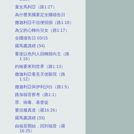
童女馬利亞（路1:27）
為什麼美國要定全國禱告日
撒迦利亞不信便招損（路1:18）
為父的心轉向兒女（路1:17）
全國禱告日 03/15
羅馬書講經 (34)
要使以色列人回轉歸向主（路
1:16）
約翰要來到世界（路1:13）
撒迦利亞看見天使顯現（路
1:12）
撒迦利亞與伊利沙白（路1:5）
路加福音察考（路1:1）
罪、病毒、基督徒
要信服真道（羅16:26）
羅馬書講經 (33)
由福音開始，回到福音（羅
16:25）