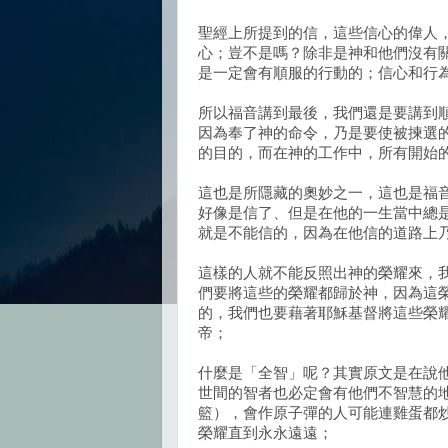
聖經上所提到的信，這些信心的偉人
心；豈不是嗎？除非是神和他們沒有
是一定會有順服的行動的；信心和行
所以福音講到最後，我們還是要講到
因為奉了神的命令，乃是要使被揀選
的目的，而在神的工作中，所有開始
這也是所隱藏的奧妙之一，這也是福
好像是信了、但是在他的一生當中總
就是不能信的，因為在他信的道路上
這樣的人就不能反照出神的榮耀來，
們要將這些的榮耀都歸於神，因為這
的，我們也要藉著耶穌基督將這些榮
帝；
什麼是「全智」呢？其實原文是在說
世間的智者也必定會有他們不智慧的
籃），會作原子彈的人可能連雞蛋都
榮耀直到永永遠遠；