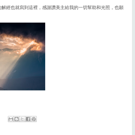
的解經也就寫到這裡，感謝讚美主給我的一切幫助和光照，也願