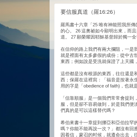
要信服真道（羅16:26）
羅馬書十六章「25 唯有神能照我所
的心。 26 這奧祕如今顯明出來，
道。 27 願榮耀因耶穌基督歸於獨一
在信仰的路上我們有兩大攔阻，一是
就是裡面有太多參假的成份；從中古
東西；例如說是受洗就保證了上天國
這些都是沒有根源的東西，往往還是
西；保羅在這裡寫：「福音是按著永
用的字是「obedience of faith)
「信靠順服」是一個我們常常會提到
服，但是卻不容易做到，於是我們便
們真的是可以這樣替代嗎？
希伯來書十一章提到挪亞和亞伯拉罕
嗎？你能不能再說一次？」都沒有回應
因着信，蒙召的时候，就遵命出去，