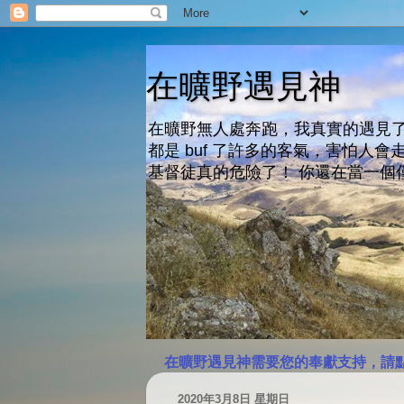
在曠野遇見神
在曠野無人處奔跑，我真實的遇見了
都是 buf 了許多的客氣，害怕
基督徒真的危險了！ 你還在當一個
在曠野遇見神需要您的奉獻支持，請
2020年3月8日 星期日