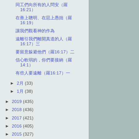
同工們向所有的人問安（羅
16:21）
在善上聰明、在惡上愚拙（羅
16:19）
讓我們觀看神的作為
遠離引我們離開真道的人（羅
16:17）三
要留意躲避他們（羅16:17）二
信心軟弱的，你們要接納（羅
14:1）
有些人要遠離（羅16:17）一
►
2月
(33)
►
1月
(38)
►
2019
(435)
►
2018
(436)
►
2017
(421)
►
2016
(405)
►
2015
(327)