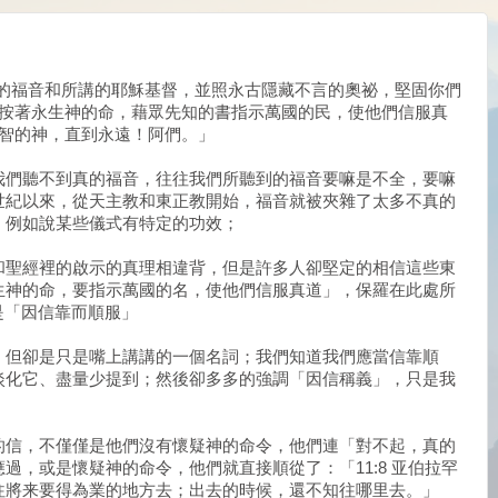
傳的福音和所講的耶穌基督，並照永古隱藏不言的奧祕，堅固你們
而且按著永生神的命，藉眾先知的書指示萬國的民，使他們信服真
全智的神，直到永遠！阿們。」
我們聽不到真的福音，往往我們所聽到的福音要嘛是不全，要嘛
世紀以來，從天主教和東正教開始，福音就被夾雜了太多不真的
，例如說某些儀式有特定的功效；
和聖經裡的啟示的真理相違背，但是許多人卻堅定的相信這些東
生神的命，要指示萬國的名，使他們信服真道」，保羅在此處所
，也就是「因信靠而順服」
，但卻是只是嘴上講講的一個名詞；我們知道我們應當信靠順
淡化它、盡量少提到；然後卻多多的強調「因信稱義」，只是我
的信，不僅僅是他們沒有懷疑神的命令，他們連「對不起，真的
過，或是懷疑神的命令，他們就直接順從了：「11:8 亚伯拉罕
往將来要得為業的地方去；出去的時候，還不知往哪里去。」