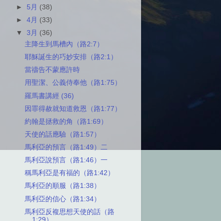
►
5月
(38)
►
4月
(33)
▼
3月
(36)
主降生到馬槽內（路2:7）
耶穌誕生的巧妙安排（路2:1）
當禱告不蒙應許時
用聖潔、公義侍奉他（路1:75）
羅馬書講經 (36)
因罪得赦就知道救恩（路1:77）
約翰是拯救的角（路1:69）
天使的話應驗（路1:57）
馬利亞的預言（路1:49）二
馬利亞說預言（路1:46）一
稱馬利亞是有福的（路1:42）
馬利亞的順服（路1:38）
馬利亞的信心（路1:34）
馬利亞反複思想天使的話（路
1:29）