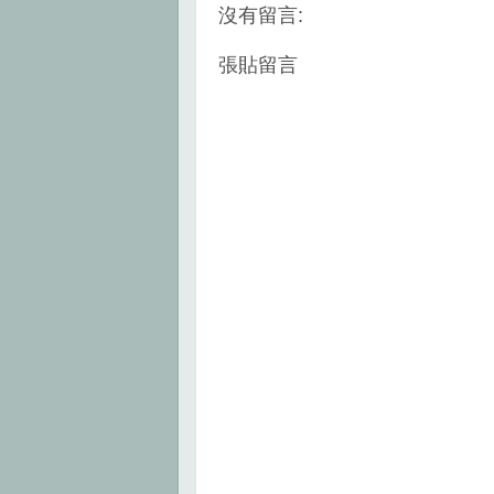
k
s
沒有留言:
t
張貼留言