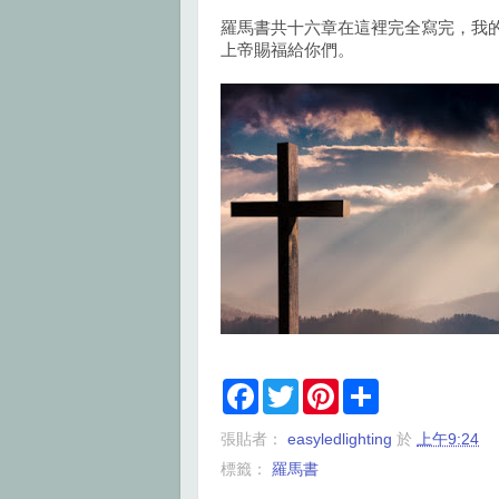
羅馬書共十六章在這裡完全寫完，我
上帝賜福給你們。
F
T
P
S
a
w
i
h
c
i
n
a
張貼者：
easyledlighting
於
上午9:24
e
t
t
r
b
t
e
e
標籤：
羅馬書
o
e
r
o
r
e