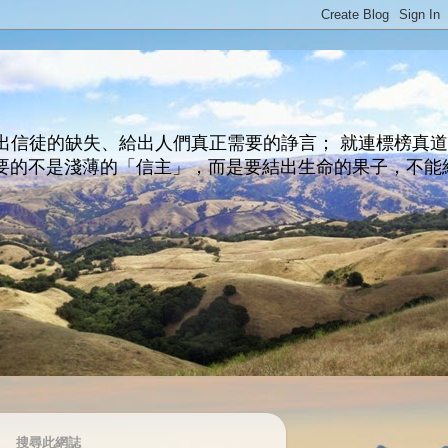
出信徒的缺失、給出人們真正需要的諍言； 就連標榜真
主所要的不是淺薄的「信主」，而是要結出生命的果子，不能
搜尋此網誌