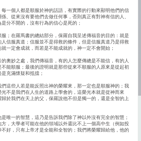
，每一個人都是順服於神的話語，有實際的行動來顯明他們的信
關係、從來沒有要他們去做任何事，否則真正有對神有信的人、
為是分不開的，沒有行為的信心是死的；
順服；在羅馬書的總結部分，保羅自我呈述傳福音的目的：就是
的人信服真道；信服並不是得救的條件，但是信服真道乃是得救
的就一定會成就，而若是不能成就的，神一定不會開始；
音的奧妙之處，我們傳福音，有的人怎麼傳總是不能信，有的人
是不能順服；最後的證明就是那些從來不順服的人原來是從起初
乃是充滿懷疑和抵擋；
我們這些人若是能反照出神的榮耀來，那一定也是順服神的；我
榮光不是我們在人生的道路上學會的，這榮光本就是從神而來
耀歸於我們在天上的父，保羅說他不但是獨一的，還是全智的上
他是唯一的智慧，這乃是告訴我們除了神以外沒有完全的智慧；
地方，大學者可能在他的領域以外還比不上一個高中生（例如投
炒不好，只有上帝才是全能和全智的；我們將榮耀歸給他，他的