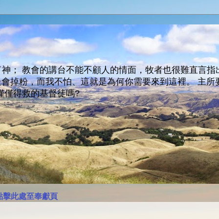
神； 教會的講台不能不顧人的情面，牧者也很難直言指
人會走會掉粉，而我不怕、這就是為何你需要來到這裡。 
僅僅得救的基督徒嗎?
點擊此處至奉獻頁