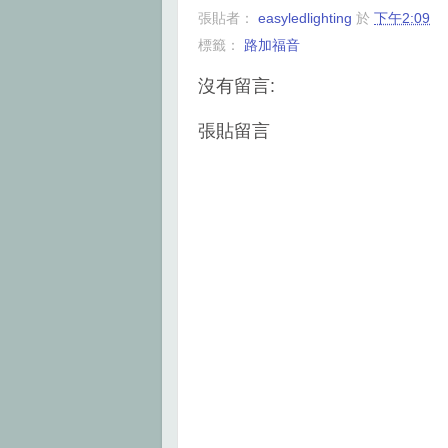
c
i
n
a
張貼者：
easyledlighting
於
下午2:09
e
t
t
r
b
t
e
e
標籤：
路加福音
o
e
r
o
r
e
k
s
沒有留言:
t
張貼留言