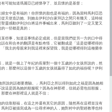
沒有可能知道瑪麗亞已經懷孕了、並且懷的是基督；
在婦女中是有福的！你所懷的胎也是有福的」因為當時馬利亞恐
竟從天使造訪她、到她去伊利沙白家拜訪之間只有幾天，這時候
是聖靈感動伊利沙白將這件事喊出來，馬利亞聽到了一定又驚又
說的一切都是真的；
道某些事，知道這事情必定成就，但是當我們從另一方的口中得
句話在和合本的翻譯是有點奇怪，它被翻成是「這是從哪裡得的
：「我主的母親來到我這裡來探望我，我是從哪裡得到這種榮幸
話，就是一個上了年紀的長輩對一個十五歲的小女孩所說的，然
題的；那麼何以這個十五歲的女孩就贏得了如此的福份呢？伊利
：
對她所說的話都要應驗。」馬利亞之所以得到如此之福是因為她相
不說這是因為她的順服呢？因為在神那裡，信就必需包括順服，
，那麼在神那裡這人就是不信；
她的信靠順福，在這之外還有其它的原因，隨然再在這裡並沒有
，馬利亞被描寫成為一位尋求神的人，她對村中的聖經教導也特