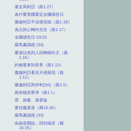
童女馬利亞（路1:27）
為什麼美國要定全國禱告日
撒迦利亞不信便招損（路1:18）
為父的心轉向兒女（路1:17）
全國禱告日 03/15
羅馬書講經 (34)
要使以色列人回轉歸向主（路
1:16）
約翰要來到世界（路1:13）
撒迦利亞看見天使顯現（路
1:12）
撒迦利亞與伊利沙白（路1:5）
路加福音察考（路1:1）
罪、病毒、基督徒
要信服真道（羅16:26）
羅馬書講經 (33)
由福音開始，回到福音（羅
16:25）