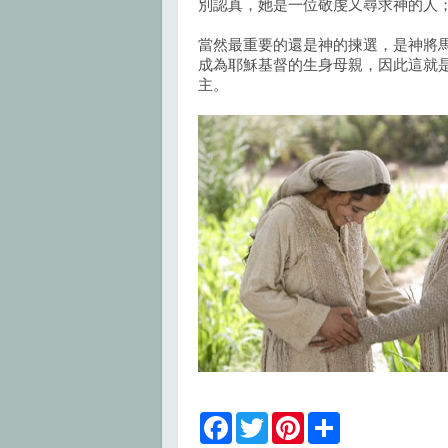
別認真，她是一位敬虔又尋求神的人
當然最重要的還是神的揀選，是神將
成為耶穌基督的生身母親，因此這就
主。
F
T
P
S
a
w
i
h