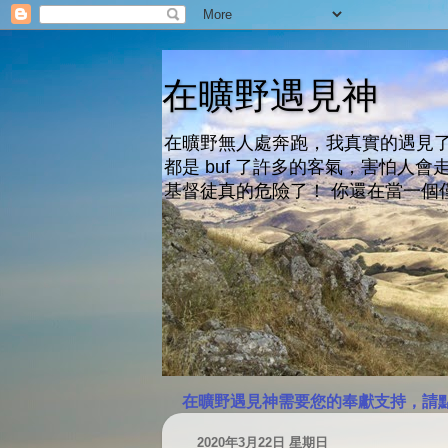
在曠野遇見神
在曠野無人處奔跑，我真實的遇見了
都是 buf 了許多的客氣，害怕
基督徒真的危險了！ 你還在當一個
在曠野遇見神需要您的奉獻支持，請
2020年3月22日 星期日