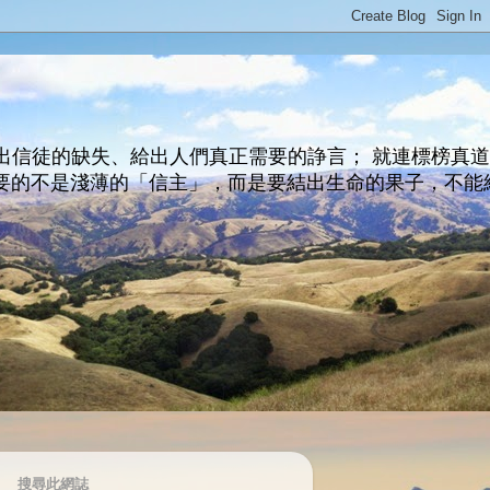
出信徒的缺失、給出人們真正需要的諍言； 就連標榜真
主所要的不是淺薄的「信主」，而是要結出生命的果子，不能
搜尋此網誌