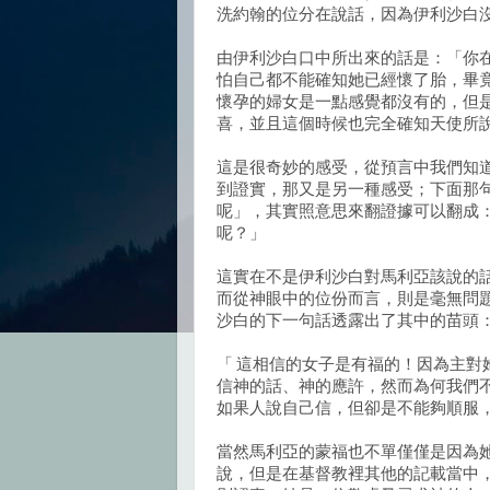
洗約翰的位分在說話，因為伊利沙白
由伊利沙白口中所出來的話是：「你
怕自己都不能確知她已經懷了胎，畢
懷孕的婦女是一點感覺都沒有的，但
喜，並且這個時候也完全確知天使所
這是很奇妙的感受，從預言中我們知
到證實，那又是另一種感受；下面那
呢」，其實照意思來翻證據可以翻成
呢？」
這實在不是伊利沙白對馬利亞該說的
而從神眼中的位份而言，則是毫無問
沙白的下一句話透露出了其中的苗頭
「 這相信的女子是有福的！因為主
信神的話、神的應許，然而為何我們
如果人說自己信，但卻是不能夠順服
當然馬利亞的蒙福也不單僅僅是因為
說，但是在基督教裡其他的記載當中