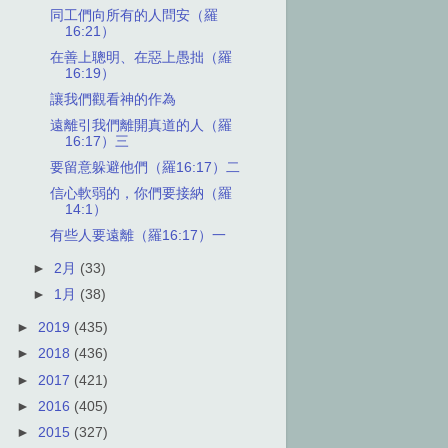
同工們向所有的人問安（羅
16:21）
在善上聰明、在惡上愚拙（羅
16:19）
讓我們觀看神的作為
遠離引我們離開真道的人（羅
16:17）三
要留意躲避他們（羅16:17）二
信心軟弱的，你們要接納（羅
14:1）
有些人要遠離（羅16:17）一
►
2月
(33)
►
1月
(38)
►
2019
(435)
►
2018
(436)
►
2017
(421)
►
2016
(405)
►
2015
(327)