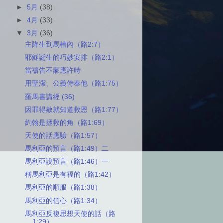
►
5月
(38)
►
4月
(33)
▼
3月
(36)
主降生到馬槽內（路2:7）
耶穌誕生的巧妙安排（路2:1）
當禱告不蒙應許時
用聖潔、公義侍奉他（路1:75）
羅馬書講經 (36)
因罪得赦就知道救恩（路1:77）
約翰是拯救的角（路1:69）
天使的話應驗（路1:57）
馬利亞的預言（路1:49）二
馬利亞說預言（路1:46）一
稱馬利亞是有福的（路1:42）
馬利亞的順服（路1:38）
馬利亞的信心（路1:34）
馬利亞反複思想天使的話（路
1:29）