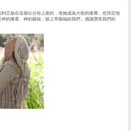
；
馬利亞放在這個位分份上面的，使她成為大衛的後裔，也預定他
是神的揀選、神的賜福；願上帝賜福給我們，感謝讚美我們的