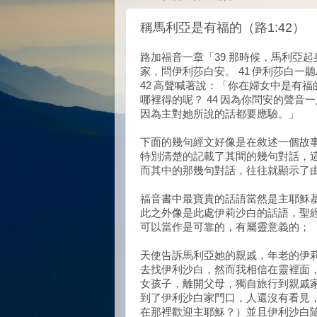
稱馬利亞是有福的（路1:42）
路加福音一章「39 那時候，馬利亞起
家，問伊利莎白安。 41 伊利莎白
42 高聲喊著說：「你在婦女中是有福
哪裡得的呢？ 44 因為你問安的聲音
因為主對她所說的話都要應驗。」
下面的幾句經文好像是在敘述一個故
特別清楚的記載了其間的幾句對話，
而其中的那幾句對話，往往就顯示了
福音書中最寶貴的話語當然是主耶穌
此之外像是此處伊莉沙白的話語，聖
可以當作是可靠的，有屬靈意義的；
天使告訴馬利亞她的親戚，年老的伊
去找伊利沙白，然而我相信在靈裡面
女孩子，離開父母，獨自旅行到親戚
到了伊利沙白家門口，人還沒有看見
在那裡歡迎主耶穌？）並且伊利沙白