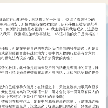
身急忙往山地裡去，來到猶大的一座城， 40 進了撒迦利亞的
一聽馬利亞問安，所懷的胎就在腹裡跳動，伊利莎白且被聖靈充滿，
的！你所懷的胎也是有福的！ 43 我主的母到我這裡來，這是從
一入我耳，我腹裡的胎就歡喜跳動。 45 這相信的女子是有福的！
事那般，但是在平鋪直述的在告訴我們事情的發生經過，但是又
這就是聖經福音書特殊的地方；書中的人物的行動是有含意的，
由行動無法表現的內函，藏有許多寶貴的奧秘；
基督的教訓，此外像是前面天使所說的話也是顯明神的旨意，除
經中特別指明她是被聖靈充滿後所說的話，這樣的話語我們也是
莉沙白已經懷孕六個月；在話語之中，天使並沒有指示馬利亞前
，天使已經向馬利亞指示這一點，這才會使得一個還沒有嫁人的
家去（伊利沙白不是住在加利利的拿撒勒）
，聖靈卻在那裡作工，她腹中的胎就在那裡跳動，（是施洗約翰
隨候就被聖靈充滿，說出話來；從這話的口吻來看，好像是以施