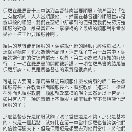
保羅在羅馬書十三章講到基督徒應當要順服，他甚至說「在
上有權柄的，人人當順服他」，然而在基督裡的順服並非是
傻瓜般的順服，我們在聖經中所學到的便是要我們先認清楚
順服的對象，誰是真正在上掌權柄的？最終的順服對象當然
是神，連王也要順服神啊；
羅馬的基督徒是順服的，保羅說他們的順服已經傳於眾人，
連保羅聽聞了也都為他們高興，這是除了在第一章當中，保
羅誇讚他們的信德傳偏天下以外，第二項為眾人所知的好德
行了；一項在羅馬書的開頭被誇讚，一項在羅馬書的結尾被
保羅所誇，可見羅馬基督徒的素質是很高的；
可能有人要問：羅馬基督徒是順服什麼被誇讚的呢？是在家
順服尊長，在教會裡面順服長老、順服教訓（道理），還是
在外面也順服政府，順服執政掌權的呢？當然是以上皆是，
如果有人在一項的事情上不順服，那麼我們就不會稱讚他是
順服的了；
那麼基督徒光是順服就夠了嗎？當然還是不夠，那只是基本
的、只是一個起點；就好比在第一章當中保羅也曾誇講他們
的信德傳遍天下，但是保羅還是想要去到他們當中，將他們