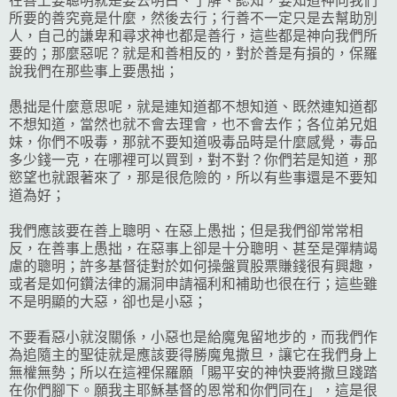
在善上要聰明就是要去明白、了解、認知，要知道神向我們
所要的善究竟是什麼，然後去行；行善不一定只是去幫助別
人，自己的謙卑和尋求神也都是善行，這些都是神向我們所
要的；那麼惡呢？就是和善相反的，對於善是有損的，保羅
說我們在那些事上要愚拙；
愚拙是什麼意思呢，就是連知道都不想知道、既然連知道都
不想知道，當然也就不會去理會，也不會去作；各位弟兄姐
妹，你們不吸毒，那就不要知道吸毒品時是什麼感覺，毒品
多少錢一克，在哪裡可以買到，對不對？你們若是知道，那
慾望也就跟著來了，那是很危險的，所以有些事還是不要知
道為好；
我們應該要在善上聰明、在惡上愚拙；但是我們卻常常相
反，在善事上愚拙，在惡事上卻是十分聰明、甚至是彈精竭
慮的聰明；許多基督徒對於如何操盤買股票賺錢很有興趣，
或者是如何鑽法律的漏洞申請福利和補助也很在行；這些雖
不是明顯的大惡，卻也是小惡；
不要看惡小就沒關係，小惡也是給魔鬼留地步的，而我們作
為追隨主的聖徒就是應該要得勝魔鬼撒旦，讓它在我們身上
無權無勢；所以在這裡保羅願「賜平安的神快要將撒旦踐踏
在你們腳下。願我主耶穌基督的恩常和你們同在」，這是很