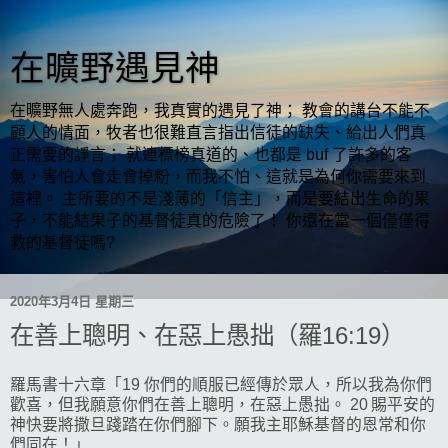
在曠野遇見神
在曠野無人處奔跑，我真實的遇見了神； 教會的講台不能不
顧人的情面，牧者也很難直言指出信徒的缺失、給出人們真
正需要的諍言； 就連標榜真道的、也都是 buf 了許多的客
氣，害怕人會走會掉粉，而我不怕、這就是為何你需要來到
這裡。 主所要的不是淺薄的「信主」，而是要結出生命的果
子，不能結果子的基督徒真的危險了！ 你還在當一個僅僅得
救的基督徒嗎?
2020年3月4日 星期三
在善上聰明、在惡上愚拙（羅16:19）
羅馬書十六章「19 你們的順服已經傳於眾人，所以我為你們
歡喜，但我願意你們在善上聰明，在惡上愚拙。 20 賜平安的
神快要將撒旦踐踏在你們腳下。願我主耶穌基督的恩常和你
們同在！」