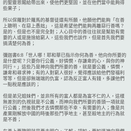
的聖靈恩賜給帶出來，使他們更堅固，並在他們當中能夠得
些果子；
所以保羅對於羅馬的基督徒還有所願，他願他們能夠「在善
上聰明、在惡上愚拙」，這是希望他們能夠再離惡行善嗎？
是的、但是也不是完全對；人心目中的善往往就是幫助有需
要的人或是施捨給窮人，這些我們也該作，但是首先我們要
搞清楚何為善；
彌迦書6:8「世人哪！耶和華已指示你何為善。他向你所要的
是什麼呢？只要你行公義，好憐憫，存謙卑的心，與你的神
同行。」這些乃是神向我們所要的善，就是要公義，憐憫，
謙卑和尋求神；有的人對窮人很好，覺得應該給他們發福利
等等，但是卻無端端的仇富，認為反正富人有錢，多課他們
一點稅是應該的；
但是弟兄姐妹們，並非所有的富人都是為富不仁的人，這樣
無差別的仇視就是不公義，而神向我們所要的善頭一項就是
行公義；然後我們才去憐憫那些不幸、有需要的人；像是共
產黨剛解放中國的時後那些鬥爭地主，甚至殺地主的行為就
是不善；