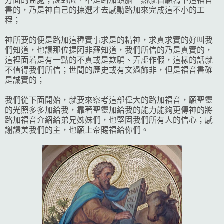
方面的益處；說到底，不是路加頭腦一熱就自願寫下這福音
書的，乃是神自己的揀選才去感動路加來完成這不小的工
程；
神所要的便是路加這種實事求是的精神，求真求實的好叫我
們知道，也讓那位提阿非羅知道，我們所信的乃是真實的，
這裡面若是有一點的不真或是欺騙、弄虛作假，這樣的話就
不值得我們所信；世間的歷史或有文過飾非，但是福音書確
是誠實的；
我們從下面開始，就要來察考這部偉大的路加福音，願聖靈
的光照多多加給我，靠著聖靈加給我的能力能夠更傳神的將
路加福音介紹給弟兄姊妹們，也堅固我們所有人的信心；感
謝讚美我們的主，也願上帝賜福給你們。