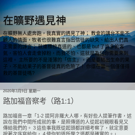
在曠野遇見神
在曠野無人處奔跑，我真實的遇見了神； 教會的講台不能不
顧人的情面，牧者也很難直言指出信徒的缺失、給出人們真
正需要的諍言； 就連標榜真道的、也都是 buf 了許多的客
氣，害怕人會走會掉粉，而我不怕、這就是為何你需要來到
這裡。 主所要的不是淺薄的「信主」，而是要結出生命的果
子，不能結果子的基督徒真的危險了！ 你還在當一個僅僅得
救的基督徒嗎?
2020年3月9日 星期一
路加福音察考（路1:1）
路加福音一章「1-2 提阿非羅大人哪，有好些人提筆作書，述
說在我們中間所成就的事，是照傳道的人從起初親眼看見又
傳給我們的。 3 這些事我既從起頭都詳細考察了，就定意要
按著次序寫給你， 4 使你知道所學之道都是確實的。」