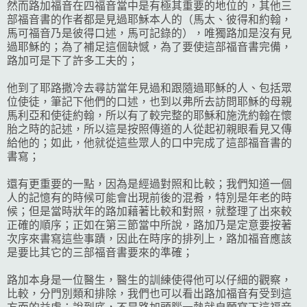
然而路加福音在四福音當中是有極其重要的地位的，其他三
部福音書的作者都是見過耶穌本人的（馬太、彼得和約翰，
馬可福音乃是彼得口述，馬可記錄的），唯獨路加是沒有見
過耶穌的；為了補足這個缺憾，為了要使這部福音書完備，
路加可是下了許多工夫的；
他到了耶路撒冷去尋訪當年見過和跟隨過耶穌的人、包括眾
位使徒，筆記下他們的口述，也到以弗所去訪問耶穌的母親
馬利亞和使徒約翰，所以有了較完整的耶穌和施洗約翰在懷
胎之時的記述，所以這是按照傳道的人從起初親眼看見又傳
給他的；如此，他就從這些眾人的口中完成了這部福音書的
書寫；
還有更重要的一點，因為是經過對照和比較；我們知道一個
人的記憶有的時候可能會出現前後的混肴，特別是年老的時
候；但是當時狀年的路加藉著比較和對照，就整理了出來較
正確的順序；正如在第三節當中所說，路加乃是定意要按著
次序來書寫這些事蹟，因此在時序的排列上，路加福音應該
是要比其它的三部福音書要來的準確；
路加本身是一位醫生，醫生的訓練使得他可以仔細的觀察，
比較，分門別類和排除，我們也可以看出路加福音有受到這