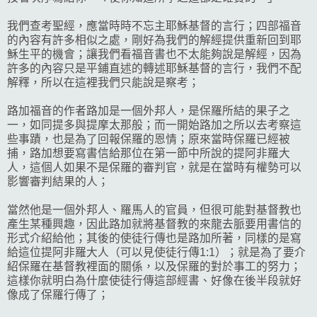
我們查考聖經，應當時時不忘主耶穌基督的言行；四部福音
的內容有許多相似之處，剛好為我們的解經提供重新回到耶
穌生平的機會；讓我們看福音書也不太能夠說是解經，因為
許多的內容只是平鋪直述的轉述耶穌基督的言行，我們不配
解釋，所以在這裡我們只能說是察考；
路加福音的作者路加是一個外邦人，是保羅所結的果子之
一，如同提多與提摩太那般；而一開始路加之所以去考察這
些事蹟，也是為了回報保羅的恩情；原來當時保羅已經被
捕，路加想要寫書信給那位在第一節中所說的提阿非羅大
人，這個人如果不是保羅的審判官，就是在當時有權勢可以
影響審判結果的人；
當然他是一個外邦人、羅馬人的官員，但很可能對基督教也
產生某種興趣，因此路加就將基督教的來龍去脈要用書信的
形式介紹給他；其後的使徒行傳也是路加所著，同樣的是寫
給這位提阿非羅大人（可以見使徒行傳1:1）；就是為了要介
紹保羅在基督教裡面的關係，以及保羅的對於事工的努力；
這樣你就明白為什麼使徒行傳這部經書、好像在後半段就好
像成了保羅行傳了；