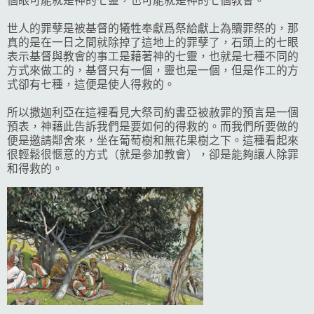
個眼可能就是神的七靈，也可能就是神的七個教會。
世人的罪孽是被基督的犧牲奉獻爲祭給獻上為贖罪祭的，那
真的是在一日之間就除掉了這地上的罪孽了，石頭上的七眼
表示基督與教會的事工是藉著神的七靈，也就是七種不同的
方式來做工的，基督只有一個，靈也是一個，但是作工的方
式卻有七種，這便是使人得救的。
所以撒迦利亞在這裡看見大祭司約書亞被赦罪的預言是一個
預表，神藉此告訴我們是要如何的得救的。而我們所要做的
便是邀請鄰舍來，坐在葡萄樹和無花果樹之下。這種看起來
很輕鬆很愜意的方式（就是参加教會），卻是能夠讓人除罪
和得救的。