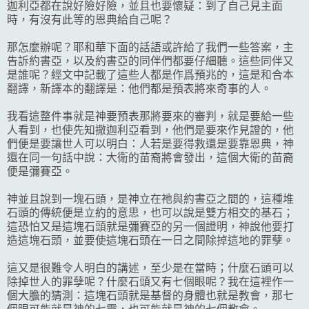
迦利亞都在說好險好險，並且也要懷疑：到了自己見主面
時，有沒有此等的恩典給自己呢？
那怎麼辦呢？耶和華下面的話語或許給了我們一些答案，主
告訴約書亞，以及約書亞的同伴們都要仔細聽。這些同伴又
是誰呢？經文中記載了這些人都是作爲預兆的，這是和合本
翻譯，新譯本的翻譯是：他們都是預表將來奇事的人。
我看這整件事就是神要預表那將要來的審判，就是要給一些
人看到，也使先知撒迦利亞看到，他們是要來作見證的，他
們便是要讓世人可以明白：人若是要得救還是要靠恩典，神
還在同一句話中說：大衛的苗裔將會發出，這個大衛的苗裔
便是彌賽亞。
神並且說到一塊石頭，是神立在祂與約書亞之間的，這種堆
石頭的傳統便是立約的意思，也可以說是雙方相交的基石；
這恐怕又是這塊石頭就是彌賽亞的另一個證明，神說他要打
造這塊石頭，並要使這塊石頭在一日之間除掉這地的罪孽。
這又是很難令人明白的講述，至少是在當時；什麼石頭可以
除掉世人的罪孽呢？什麼石頭又有七個眼呢？我在這裡作一
個大膽的猜測：這塊石頭就是基督的身體也就是教會，那七