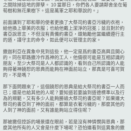
之間除掉這地的罪孽。 10 當那日，你們各人要請鄰舍坐在葡
萄樹和無花果樹下。這是萬軍之耶和華說的。」
前面講到了耶和華的使者更換了大祭司約書亞污穢的衣袍，
給他換上華美的衣服；也給他戴上潔淨的冠冕；並且對於約
書亞說恩言，不但沒有責備約書亞，還勉勵他當繼續遵行主
的道，謹守主的命令，如此便可以管理主的家。
撒迦利亞在異象中見到這些，他一定是爲約書亞高興且開心
的。同在耶路撒冷作爲神的工人，他倆很可能是互相認識的
朋友，至少大祭司是人人都認識的，看到自己所認識的人能
夠得著神饒恕的恩典而能夠在神面前站立，那真是可喜可賀
的，不是嗎？
那下面問題來了，這個饒恕的恩典是給大祭司約書亞一人而
已；還是也給其他的人呢？要知道若要論到道德標準以及行
為的規範，又有多少人能夠勝過大祭司約書亞呢？如果連大
祭司約書亞到了神的面前，都算是衣著污穢的，那麼其他的
人到了神的面前，又有誰能夠站立得住呢？
那被撒但控訴的場景還在眼前，若是沒有神憐憫與恩典，那
麼其他所有的人又會是什麼下場呢？恐怕連看到這異象的撒