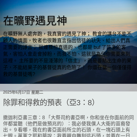
在曠野遇見神
在曠野無人處奔跑，我真實的遇見了神； 教會的講台不能不
顧人的情面，牧者也很難直言指出信徒的缺失、給出人們真
正需要的諍言； 就連標榜真道的、也都是 buf 了許多的客
氣，害怕人會走會掉粉，而我不怕、這就是為何你需要來到
這裡。 主所要的不是淺薄的「信主」，而是要結出生命的果
子，不能結果子的基督徒真的危險了！ 你還在當一個僅僅得
救的基督徒嗎?
2025年6月17日 星期二
除罪和得救的預表（亞3：8）
撒迦利亞書三章：8 「大祭司約書亞啊，你和坐在你面前的同
伴都當聽（他們是做預兆的）：我必使我僕人大衛的苗裔發
出。 9 看哪，我在約書亞面前所立的石頭，在一塊石頭上有
七眼。萬軍之耶和華說：我要親自雕刻這石頭，並要在一日