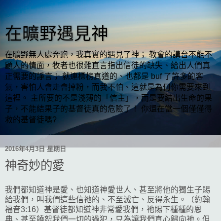
在曠野遇見神
在曠野無人處奔跑，我真實的遇見了神； 教會的講台不能不
顧人的情面，牧者也很難直言指出信徒的缺失、給出人們真
正需要的諍言； 就連標榜真道的、也都是 buf 了許多的客
氣，害怕人會走會掉粉，而我不怕、這就是為何你需要來到
這裡。 主所要的不是淺薄的「信主」，而是要結出生命的果
子，不能結果子的基督徒真的危險了！ 你還在當一個僅僅得
救的基督徒嗎?
2016年4月3日 星期日
神奇妙的愛
我們都知道神是愛、也知道神愛世人、甚至將他的獨生子賜
給我們，叫我們這些信祂的、不至滅亡、反得永生。（約翰
福音3:16）基督徒都知道神非常愛我們，祂賜下種種的恩
典、甚至饒恕我們一切的過犯，只為讓我們真心歸向祂。但