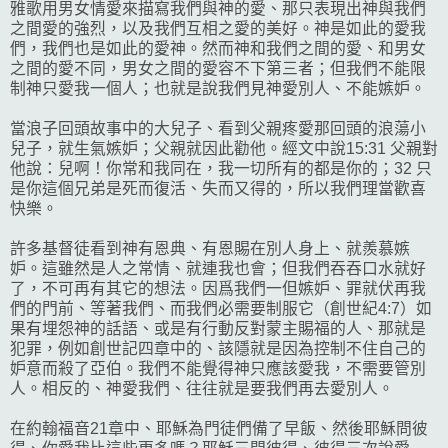
雅歌用男女情愛來描寫我們與神的愛、那只表現出神與我們
之間愛的強烈，以及我們互相之愛的美好。神是如此的愛我
們，我們也是如此的愛神。然而神和我們之間的愛、和男女
之間的愛不同，男女之間的愛容不下第三者；但我們不能限
制神只愛我一個人；也就是說我們見神愛別人、不能嫉妒。
當浪子回頭故事中的大兒子、看到父親疼愛那回頭的浪蕩小
兒子，就生氣嫉妒；父親就因此勸他。經文中說15:31 父親對
他說：兒啊！你常和我同在，我一切所有的都是你的；32 只
是你這個兄弟是死而復活、失而又得的，所以我們理當歡喜
快樂。
許多基督徒看到神有恩典、有恩賜在別人身上、就羨慕嫉
妒。這雖然是人之常情、就連我也會；但我們吞吞口水就好
了，不可再有其它的想法。因爲我們一但嫉妒、罪就伏再我
們的門前、等著我們、而我們必需要制服它（創世紀4:7）如
果有埋怨神的話語、或是有行動反對蒙主賜福的人、那就是
犯罪，例如創世記四章中的、該隱就是因為控制不住自己的
妒意而殺了亞伯。我們不能覺得神只應該愛我，不需要管別
人。相反的、神愛我們、往往就是要我們再去愛別人。
在約翰福音21章中、耶穌為門徒們備了早飯、然後耶穌問彼