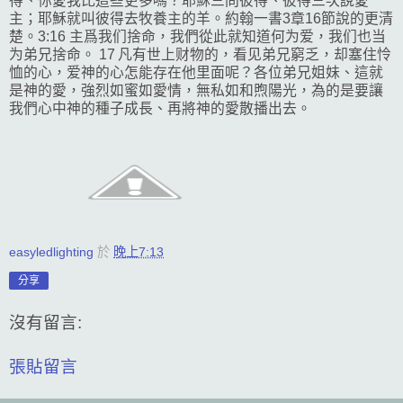
得、你愛我比這些更多嗎？耶穌三問彼得、彼得三次說愛
主；耶穌就叫彼得去牧養主的羊。約翰一書3章16節說的更清
楚。3:16 主爲我们捨命，我們從此就知道何为爱，我们也当
为弟兄捨命。 17 凡有世上财物的，看见弟兄窮乏，却塞住怜
恤的心，爱神的心怎能存在他里面呢？各位弟兄姐妹、這就
是神的愛，強烈如蜜如愛情，無私如和煦陽光，為的是要讓
我們心中神的種子成長、再將神的愛散播出去。
easyledlighting
於
晚上7:13
分享
沒有留言:
張貼留言