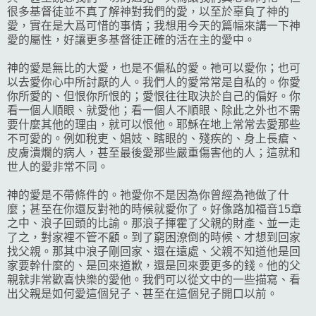
很多基督徒並不真了解神對我們的愛，以至於辜負了神的
愛，實在是大爲可惜的事情；我想用今天的篇幅來講一下神
愛的屬性，好讓更多基督徒正確的活在主的愛中。
神的愛是無比的大愛，也是不偏私的愛。祂可以愛你；也可
以去愛你心中所討厭的人。我們人的愛常常是自私的。你愛
你所愛的、但恨你所恨的；愛恨往往取決於自己的偏好。你
看一個人順眼、就愛他；看一個人不順眼、除此之外也不需
要什麼其他的理由，就可以恨他。耶穌在地上常常去愛那些
不可愛的。例如稅吏、娼妓、瞎眼的、殘疾的、身上長瘡、
皮膚潰爛的病人，甚至最後愛那些嚴重傷害他的人；這就和
世人的愛非常不同。
神的愛是不帶條件的。祂愛你不是因為你曾經為祂做了什
麼；甚至在你還反對祂的時候就愛你了。好像路加福音15章
之中、浪子回頭的比諭。那浪子揮霍了父親的財產、並一走
了之，對家裡不管不顧。到了窮困潦倒的時候、才想到回家
找父親。那其中浪子剛回家、還在遠處、父親不知道他是回
家要幹什麼的、是回來道歉，還是回來要更多的錢。他的父
親就非常歡喜快樂的愛他。我們可以從文中的一些描寫、看
出父親是如何愛這個兒子、甚至在這個兒子開口以前。