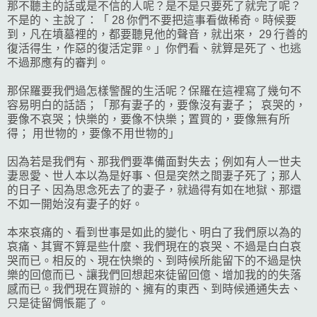
那不聽主的話或是不信的人呢？是不是只要死了就完了呢？
不是的、主說了：「 28 你們不要把這事看做稀奇。時候要
到，凡在墳墓裡的，都要聽見他的聲音，就出來， 29 行善的
復活得生，作惡的復活定罪。」你們看、就算是死了、也逃
不過那應有的審判。
那保羅要我們過怎樣警醒的生活呢？保羅在這裡寫了幾句不
容易明白的話語；「那有妻子的，要像沒有妻子； 哀哭的，
要像不哀哭；快樂的，要像不快樂；置買的，要像無有所
得； 用世物的，要像不用世物的」
因為若是我們有、那我們要準備面對失去；例如有人一世夫
妻恩愛、世人本以為是好事、但是突然之間妻子死了；那人
的日子、因為思念死去了的妻子，就過得有如在地獄、那還
不如一開始沒有妻子的好。
本來哀痛的、看到世事是如此的變化、明白了我們原以為的
哀痛、其實不算是些什麼、我們現在的哀哭、不過是白白哀
哭而已。相反的、現在快樂的、到時候所能留下的不過是快
樂的回億而已、讓我們回想起來徒留回億、增加我的的失落
感而已。我們現在買辦的、擁有的東西、到時候通通失去、
只是徒留惆悵罷了。