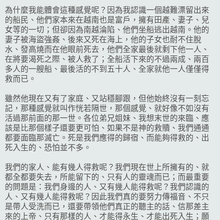
為什麼我能體會這種感覺呢？因為我認識一個越難漂留出來
的船民、他們家本來在越南也是富戶，擁有田產、妻子、兒
女等的一切；但卻因為南越淪陷、他們坐船逃出越南。他的
妻子被海盜強姦、後來又死在海上，他的子女也耐不住脫
水、發高燒而在他眼前死去，他們全家最後就剩下他一人、
在將要渴死之際、被人救了；全船活下來的不過兩成、兩百
多人的一艘船、最後活的不到五十人、全家就他一人僅僅得
救而已。
雖然他現在又有了家庭、又站穩腳跟，但他始終沒有一刻忘
記，那種感覺就叫作恍若隔世，那個感覺、就好像不如沒有
活過那前面的那一世。各位弟兄姐妹、我想末世的來臨、應
該是比那個樣子還要更可怕、如果不是神的救贖、我們通通
都要面臨那滅亡。死是我們應得的歸宿、而能夠得救的、出
死入生的、恐怕並不多。
我們的家人、能有幾人得救呢？我們現在世上所擁有的、就
都全都要失去，所能留下的、只有人的靈魂而已；而最重要
的問題是：我們身邊的人、又有幾人能得救呢？我們認識的
人、又有幾人能得救呢？因此我們真的要努力傳福音、不只
是帶人受洗而已，還要帶領他們真正的聽主的話、信那差主
來的上帝、只有那樣的人、才能得永生、才能出死入生；願