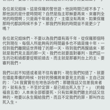
各位弟兄姐妹、這是保羅的警世語、他說時間已經不多了、
那他說的是什麼時間呢？自然是指主耶穌要再來、來審判全
地的時間啊；只是兩千年過去了、主還沒有再來、如果保羅
那時代都說時候不多了、那我們所剩的時間豈不是更少了
嗎？
各位弟兄姐妹們、不要以為我們還有兩千年，從保羅那個時
代到現在、每個人所能夠有的時間最多也不過是幾十年，一
但到我們離開這世界睡了的那一天、待到我們再醒過來、那
就是我們見主面的那一天、我們也就要面對審判、我們這一
生的功和過都要從眼前過去、而主就是那審判台上的主、要
審判我們。
我們以前不知道或者是不信有審判、現在我們知道了、就要
在還能準備的時候、好好的預備將來要見主的面。主自己說
的：「24 我實實在在地告訴你們：那聽我話又信差我來者
的，就有永生，不至於定罪，是已經出死入生了。」（約翰
福音五章）人本來全部都要死、只有如果我們聽主的話又信
神的、祂要以永生賜給我們、而且不定我們的罪，那叫作出
死入生。