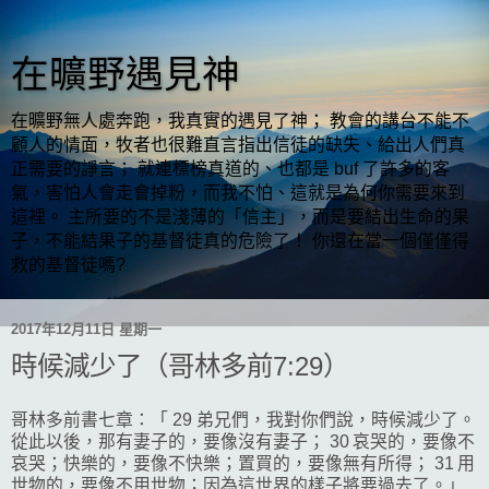
在曠野遇見神
在曠野無人處奔跑，我真實的遇見了神； 教會的講台不能不
顧人的情面，牧者也很難直言指出信徒的缺失、給出人們真
正需要的諍言； 就連標榜真道的、也都是 buf 了許多的客
氣，害怕人會走會掉粉，而我不怕、這就是為何你需要來到
這裡。 主所要的不是淺薄的「信主」，而是要結出生命的果
子，不能結果子的基督徒真的危險了！ 你還在當一個僅僅得
救的基督徒嗎?
2017年12月11日 星期一
時候減少了（哥林多前7:29）
哥林多前書七章：「 29 弟兄們，我對你們說，時候減少了。
從此以後，那有妻子的，要像沒有妻子； 30 哀哭的，要像不
哀哭；快樂的，要像不快樂；置買的，要像無有所得； 31 用
世物的，要像不用世物；因為這世界的樣子將要過去了。」