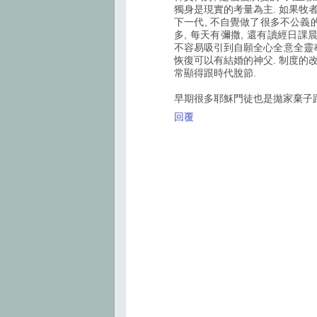
獨身是現實的考量為主. 如果牧者
下一代, 不自覺做了很多不公義
多, 每天有彌撒, 還有讀經日課
不容易吸引到自願全心全意全靈奉
恢復可以有結婚的神父. 制度的改
常顯得跟時代脫節.
早期很多耶穌門徒也是拋家棄子跟
回覆