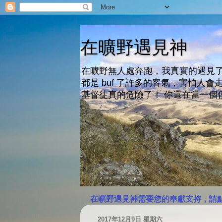
在曠野遇見神
在曠野無人處奔跑，我真實的遇見了
都是 buf 了許多的客氣，害怕
基督徒真的危險了！ 你還在當一個
在曠野遇見神需要您的奉獻支持，請
2017年12月9日 星期六