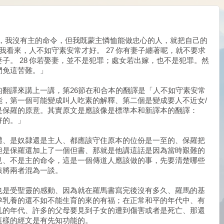
）
人，我沒有主的命令，但我既蒙主憐恤能做忠心的人，就把自己的
據我看來，人不如守素安常才好。 27 你有妻子纏著呢，就不要求
子。 28 你若娶妻，並不是犯罪；處女若出嫁，也不是犯罪。然
們免這苦難。」
翻譯來講上一講，第26節在和合本的翻譯是「人不如守素安常
能，第一個可能變成叫人吃素的解釋、第二個是變成要人不近女/
是保羅的原意。其實原文是應該像是標準本和新譯本的翻譯：
好的。」
禮、是奴隸還是主人、都應該守住原本的位份是一至的、保羅把
但是保羅還加上了一個但書、那就是他講這話是因為當時艱難的
見、不是主的命令，這是一個傳道人應該做的事，先要清楚哪些
該將兩者混為一談。
也是受聖靈的感動、因為就在羅馬書寫完後沒有多久、羅馬的基
孕乳養的還不如不能生育的來的有福；在正常和平的年代中、有
亂的年代、許多的父母要見到子女的遭到傷害或者是死亡、那還
這樣的經文是有先知功能的。