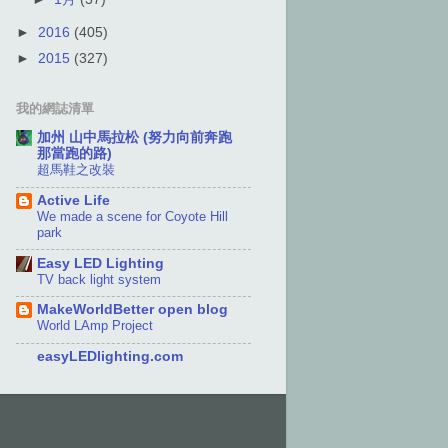
►
2016
(405)
►
2015
(327)
我的網誌清單
加州 山中馬拉松 (努力向前奔跑
那當跑的路)
超馬鞋之改裝
Active Life
We made a scene for Coyote Hill
park
Easy LED Lighting
TV back light system
MakeWorldBetter open blog
World LAmp Project
easyLEDlighting.com