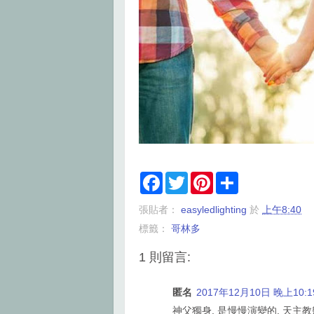
F
T
P
S
a
w
i
h
c
i
n
a
張貼者：
easyledlighting
於
上午8:40
e
t
t
r
b
t
e
e
標籤：
哥林多
o
e
r
o
r
e
k
s
1 則留言:
t
匿名
2017年12月10日 晚上10:1
神父獨身, 是慢慢演變的. 天