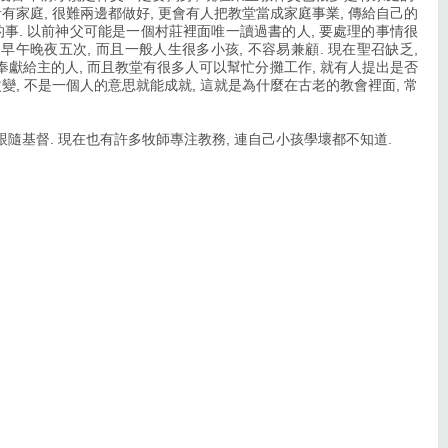
有家庭, 很難兩邊都做好, 更會有人把教堂當成家庭事業, 傳給自己的
的事. 以前神父可能是一個村莊裡面唯一讀過書的人, 要處理的事情很
晨早午晚夜五次, 而且一般人生很多小孩, 不容易兼顧. 現在聖召缺乏,
獻給主的人, 而且教堂有很多人可以幫忙分攤工作, 就有人提出是否
變, 不是一個人的意思就能成就, 這就是為什麼在古老的教會裡面, 常
隨基督. 現在也有許多牧師專注教務, 連自己小孩學壞都不知道.