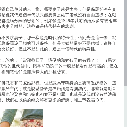
覺得自己像其他人一樣、需要妻子或是丈夫；但是保羅卻將有妻
定是像我們這個年代就只能想像是結了婚就沒有自由這樣；在戰
都是講分離的思念的；例如像是1949年以前的婚姻多有被兩岸
有夫妻分離的、這些都是時代特有的悲劇。
就不要求妻子，那一樣也是時代的特殊性；否則光是這一條、就
因為保羅說已婚的可以保持、但是未婚的最好不要結婚，這樣年
會比較好、但並不是如此的、這是一個時代的特殊性。
如此說的：「當那些日子，懷孕的和奶孩子的有禍了！」（馬太
為在其他的世代當中、懷孕和奶孩子的一般是被看作是有福的，但在
、卻知道他們是無法長大的那種悲哀。
和佛教有和尚尼姑那樣、也是認為守獨身的是要高過嫁娶的，這
奉獻給主的；或是說基督教是看婚姻是為捆鎖的、那些就是斷章
保羅也說娶妻和出嫁也都並不是犯罪、也就是說我們沒有辦法藉
點、我們在以候的經文將有更多的解說，願上帝祝福你們。