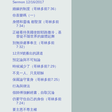
Sermon 12/16/2017
婚嫁的制度（哥林多前7:36）
你喜樂嗎（一）
身體和靈魂 都聖潔（哥林多前
7:34）
正確看待美國使館耶路撒冷，基
督徒不隨世界的媒體起舞
別無掛慮事奉主（哥林多前
7:32）
12月9號播出的講道
預定論與不可知論
時候減少了（哥林多前7:29）
不見一人、只見耶穌
保羅論守童身（哥林多前7:25）
行為與律法
假師傅強解經書，自取沉淪
仍要守住自己的身份（哥林多前
7:24）
要主恩不尊主權