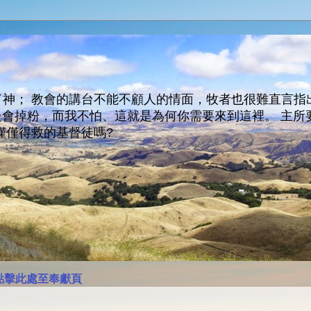
神； 教會的講台不能不顧人的情面，牧者也很難直言指
人會走會掉粉，而我不怕、這就是為何你需要來到這裡。 
僅僅得救的基督徒嗎?
點擊此處至奉獻頁