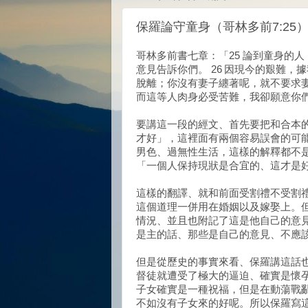
保羅論守童身（哥林多前7:25
哥林多前書七章：「25 論到童身的
意見告訴你們。 26 因現今的艱難，
脫離；你沒有妻子纏著呢，就不要求妻
而這等人肉身必受苦難，我卻願意你
要講這一段的經文、首先要把和合本的
才好」，這裡面有兩個容易誤會的可
男色、過無性生活，這樣的解釋都不
「一個人保持現狀是合宜的、這才是
這樣的翻譯、就和前面受割禮不受割
這個道理一併用在婚姻以及嫁娶上。
情況、並且也附記了這是他自己的意
是主的話、那些是自己的意見、不應
但是從歷史的事實來看、保羅講這話
督徒就遭受了極大的逼迫、確實是懷
子女確實是一種祝福，但是在動蕩戰
不如沒有子女來的好呢。所以保羅寫