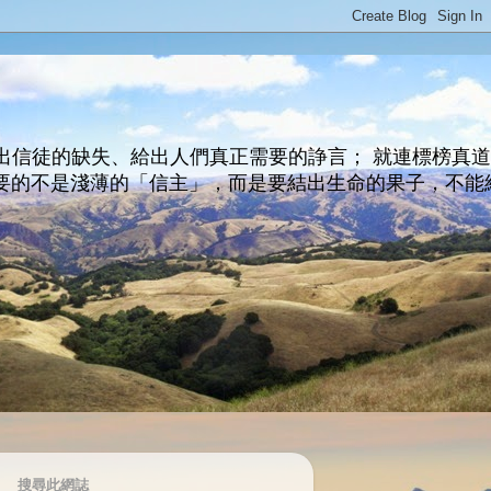
出信徒的缺失、給出人們真正需要的諍言； 就連標榜真
主所要的不是淺薄的「信主」，而是要結出生命的果子，不能
搜尋此網誌