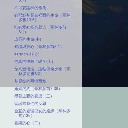
8:7）
不可妄論神的作為
有耶穌基督在裡面的生命（哥林
多後13:5）
唯有愛心能造就人（哥林多前
8:1）
成長的生命(中)
知識與愛心（哥林多前8:1）
sermon 12 23
你真的得救了嗎？(上)
第八章概論、論祭偶像之物（哥
林多前書8章）
基督徒的兩樣面貌
婚姻的約（哥林多前7:39）
得著主賜的喜樂（三）
聖誕節我們的反思
合宜的處理兒女的婚嫁（哥林多
前7:36）
喜樂的心（二）