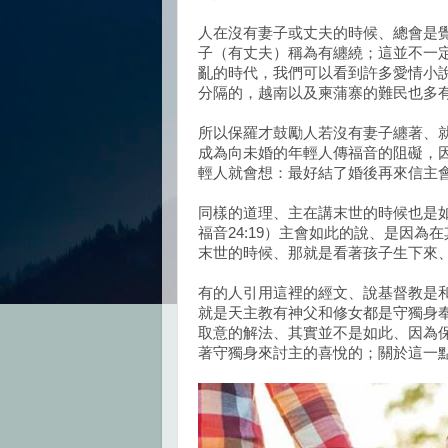
人在沒有妻子或丈夫的時候、總會是
子（有丈夫）稱為有纏繞；這並不一
亂的時代，我們可以看到許多愛情小說
分隔的，越南以及柬蒲寨的難民也多
所以保羅才鼓勵人若沒有妻子纏著、
成為向未婚的年輕人傳福音的阻礙，
輕人就會想：最好結了婚後再來信主
同樣的道理、主在講末世的時候也是
福音24:19）主會如此的說、是因
末世的時候、那就是看著孩子生下來
有的人引用這裡的經文、說基督教是
就是天主教有神父和修女都是守獨身
取意的解法、其實並不是如此、因為
著守獨身來討主的喜悅的；關於這一