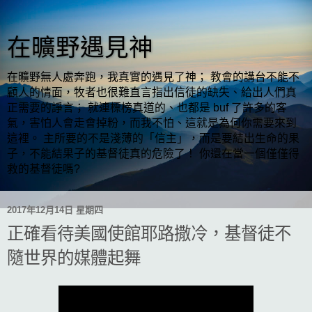
在曠野遇見神
在曠野無人處奔跑，我真實的遇見了神； 教會的講台不能不
顧人的情面，牧者也很難直言指出信徒的缺失、給出人們真
正需要的諍言； 就連標榜真道的、也都是 buf 了許多的客
氣，害怕人會走會掉粉，而我不怕、這就是為何你需要來到
這裡。 主所要的不是淺薄的「信主」，而是要結出生命的果
子，不能結果子的基督徒真的危險了！ 你還在當一個僅僅得
救的基督徒嗎?
2017年12月14日 星期四
正確看待美國使館耶路撒冷，基督徒不
隨世界的媒體起舞