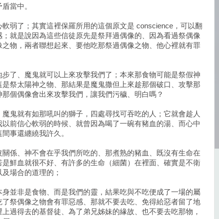
矛盾當中。
弱了；其實這裡保羅所用的這個原文是 conscience，可以翻
感；就是說因為這些信徒原先是祭拜過偶像的、因為看過祭偶像
像之物，兩者聯想起來、要他吃那祭過偶像之物、他心裡就有罪
地步了、魔鬼就可以上來攻擊我們了；本來那食物可能是祭假神
這是祭太陽神之物、那結果是魔鬼撒但上來趁那個破口、攻擊那
神那個偶像會出來攻擊我們，讓我們污穢、明白嗎？
、魔鬼就有如那吼叫的獅子，四處尋找可吞吃的人；它就會趁人
我以前信心軟弱的時候、就曾因為喝了一碗有豬血的湯、而心中
這間事還纏繞我許久。
沒關係、神不會在乎我們所吃的、那煮熟的豬血、既沒有生命在
若是鮮血就很不好、有許多的生命（細菌）在裡面、確實是不衛
以及場合的道理的；
本身並非是食物、而是我們的靈，結果吃與不吃便成了一場的屬
吃了祭偶像之物會有罪惡感、那就不要去吃、免得給惡者留了地
裡上過得去的基督徒、為了弟兄姊妹的緣故、也不要去吃那物，