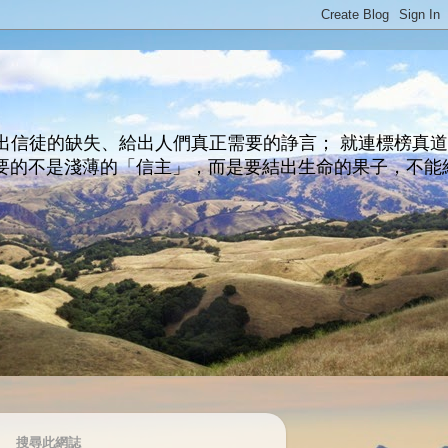
出信徒的缺失、給出人們真正需要的諍言； 就連標榜真
主所要的不是淺薄的「信主」，而是要結出生命的果子，不能
搜尋此網誌