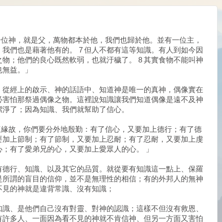
）
一位神，就是父，萬物都本於他，我們也歸於他。並有一位主，
我們也是藉著他有的。 7 但人不都有這等知識。有人到如今因
物；他們的良心既然軟弱，也就汙穢了。 8 其實食物不能叫神
也無益。」
，從經上的啟示、神的話語中、知道神是唯一的真神，偶像實在
必害怕那祭過偶像之物。這裡說知識讓我們知道偶像是遠不及神
潔淨了；因為知識、我們就幫助了信心。
這緣故，你們要分外地殷勤：有了信心，又要加上德行；有了德
又要加上節制；有了節制，又要加上忍耐；有了忍耐，又要加上虔
的心；有了愛弟兄的心，又要加上愛眾人的心。 」
有德行、知識、以及其它的品質。就從要有知識這一點上、保羅
是所謂的盲目的信仰，並不是無理性的相信；有的外邦人的無神
不見的神就是違背常識、沒有知識；
知識、是他們自己沒有對靈、對神的認識；這樣不但沒有救恩、
有許多人、一面因為看不見的神就不肯信神、但另一方面又害怕