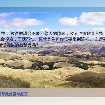
神； 教會的講台不能不顧人的情面，牧者也很難直言指
人會走會掉粉，而我不怕、這就是為何你需要來到這裡。 
僅僅得救的基督徒嗎?
點擊此處至奉獻頁