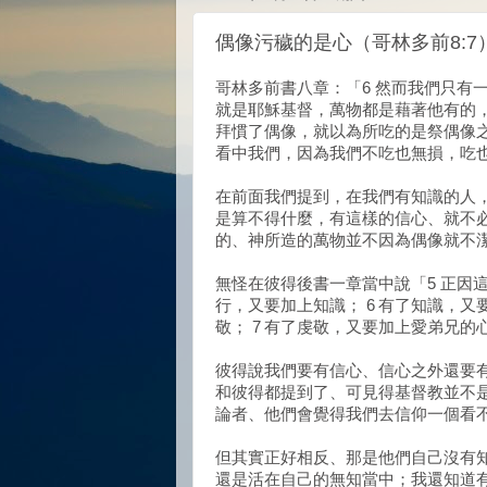
偶像污穢的是心（哥林多前8:7
哥林多前書八章：「6 然而我們只有
就是耶穌基督，萬物都是藉著他有的，
拜慣了偶像，就以為所吃的是祭偶像之
看中我們，因為我們不吃也無損，吃
在前面我們提到，在我們有知識的人
是算不得什麼，有這樣的信心、就不
的、神所造的萬物並不因為偶像就不
無怪在彼得後書一章當中說「5 正因
行，又要加上知識； 6 有了知識，
敬； 7 有了虔敬，又要加上愛弟兄
彼得說我們要有信心、信心之外還要
和彼得都提到了、可見得基督教並不
論者、他們會覺得我們去信仰一個看
但其實正好相反、那是他們自己沒有
還是活在自己的無知當中；我還知道