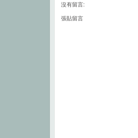
k
s
沒有留言:
t
張貼留言