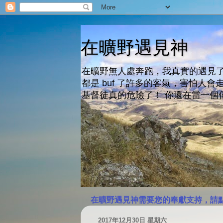
在曠野遇見神
在曠野無人處奔跑，我真實的遇見了
都是 buf 了許多的客氣，害怕
基督徒真的危險了！ 你還在當一個
在曠野遇見神需要您的奉獻支持，請
2017年12月30日 星期六