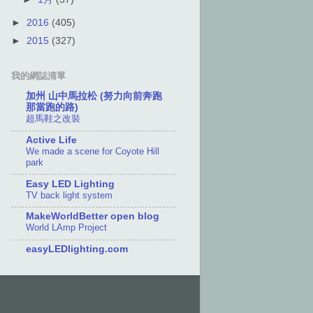
►
2016
(405)
►
2015
(327)
我的網誌清單
加州 山中馬拉松 (努力向前奔跑
那當跑的路)
超馬鞋之改裝
Active Life
We made a scene for Coyote Hill
park
Easy LED Lighting
TV back light system
MakeWorldBetter open blog
World LAmp Project
easyLEDlighting.com