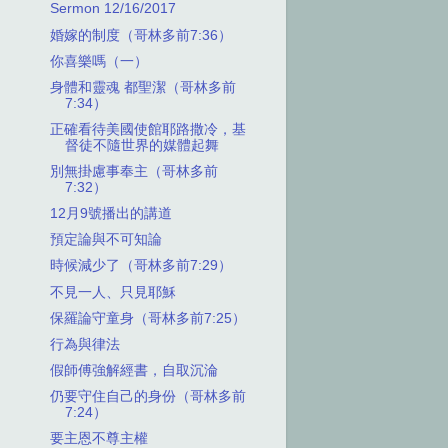
Sermon 12/16/2017
婚嫁的制度（哥林多前7:36）
你喜樂嗎（一）
身體和靈魂 都聖潔（哥林多前
7:34）
正確看待美國使館耶路撒冷，基
督徒不隨世界的媒體起舞
別無掛慮事奉主（哥林多前
7:32）
12月9號播出的講道
預定論與不可知論
時候減少了（哥林多前7:29）
不見一人、只見耶穌
保羅論守童身（哥林多前7:25）
行為與律法
假師傅強解經書，自取沉淪
仍要守住自己的身份（哥林多前
7:24）
要主恩不尊主權