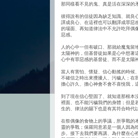
那同樣看不見的鬼、真是活在深深的
彼得說有的信徒因為缺乏知識、就良心軟
譯成良心、在這裡也可以翻譯成罪惡
的場面、再知道律法中不允許吃拜偶
惡感。
人的心中一但有破口、那就給魔鬼留
太陽神的，但基督徒如果是心中想著
心中有罪惡感的基督徒、而不是太陽
當人有害怕、懷疑、信心動搖的時候
不確信之時出來攪擾人、污穢人；在
擔心許久、擔心神會不會不喜悅我，
到了現在信心堅固了、就知道那根本
裡面、也不能污穢我們的身體；但是
生的、律法的賜下也是有其符合時代
在祭偶像的食物上的爭議，所爭戰的
靈的爭戰；保羅同意若是一個人因為
步。接下去我們要再講、為什麼在心