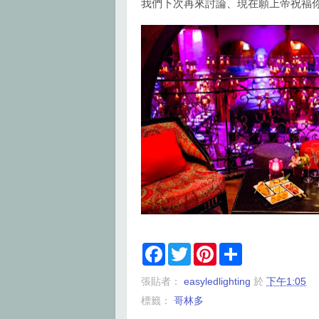
我們下次再來討論、現在願上帝祝福
F
T
P
S
a
w
i
h
c
i
n
a
張貼者：
easyledlighting
於
下午1:05
e
t
t
r
b
t
e
e
標籤：
哥林多
o
e
r
o
r
e