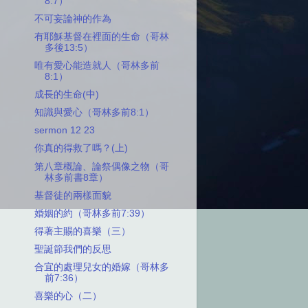
8:7）
不可妄論神的作為
有耶穌基督在裡面的生命（哥林
多後13:5）
唯有愛心能造就人（哥林多前
8:1）
成長的生命(中)
知識與愛心（哥林多前8:1）
sermon 12 23
你真的得救了嗎？(上)
第八章概論、論祭偶像之物（哥
林多前書8章）
基督徒的兩樣面貌
婚姻的約（哥林多前7:39）
得著主賜的喜樂（三）
聖誕節我們的反思
合宜的處理兒女的婚嫁（哥林多
前7:36）
喜樂的心（二）