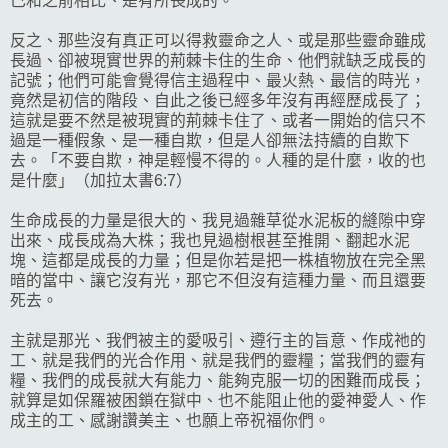
己和之前相比、是有所長成的。
反之、那些沒有真正可以得救靈命之人、或是那些靈命雖成
長過、卻被現實世界的荊棘卡住的生命、他們就缺乏成長的
記號；他們可能會覺得信主過程中、最火熱、最信的時光，
竟然是初信的階段、自此之後已經多年沒有再經歷成長了；
這就是要不然是被現實的荊棘卡住了、或者一開始的信只不
過是一種假象、是一種自欺，但是人卻無法持續的自欺下
去。「不要自欺，神是輕慢不得的。人種的是什麼，收的也
是什麼」（加拉太書6:7）
生命成長的力量是很大的、我見過雜草從水泥板的縫隙中穿
出來、成長成為大株；我也見過樹根甚至推開、翻起水泥
塊、這都是成長的力量；但是你若是把一株植物放在完全黑
暗的當中、讓它沒有光，那它不但沒有這種力量、而且還要
死去。
主就是那光、我們被主的愛吸引、遵行主的旨意、作成祂的
工、就是我們的光合作用、就是我們的靈糧；當我們的靈有
糧、我們的成長就大有能力、能夠克服一切的困難而成長；
就算是如保羅被困鎖在獄中、也不能阻止他的愛神愛人、作
成主的工、感謝讚美主、也願上帝祝福你們。