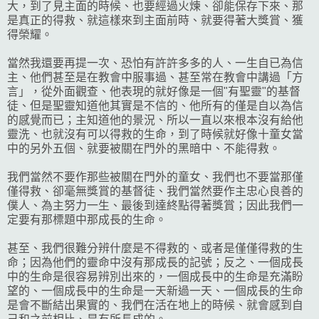
大，到了見主面的時候、也要經過火煉、卻能保存下來、那
是真正的得救、就這樣來到主面前時、就要得著大獎賞、獲
得榮耀。
當然我還要再提一次、恐怕有許許多多的人、一生自已為信
主、他們甚至是在教會中服事過、甚至常在教會中講過「方
言」，從外面觀查、他表現的就好像是一個"有聖靈"的基督
徒、但是聖靈知道他其實是不信的、他所有的僅是自以為信
的感覺而已；主知道他的景況、所以一直以來根本沒有給他
靈洗、也就沒有可以得救的生命，到了時候就好像十童女當
中的另外五個、就要被關在門外的黑暗中、不能得救。
我們當然不要作那些被關在門外的童女、我們也不要當那僅
僅得救、卻毫無獎賞的基督徒、我們當然要作主忠心良善的
僕人、為主努力一生、最後到達終點得著獎賞；因此我們一
定要有那標題中那成長的生命。
甚至、我們很難分辨什麼是不得救的、或者是僅僅得救的生
命；因為他們的靈命中沒有那成長的記號；反之、一個成長
中的生命是很容易辨別出來的，一個成長中的生命是充滿盼
望的、一個成長中的生命是一天新過一天、一個成長的生命
是會不斷結出果實的、我們在活在地上的時候、就會感到自