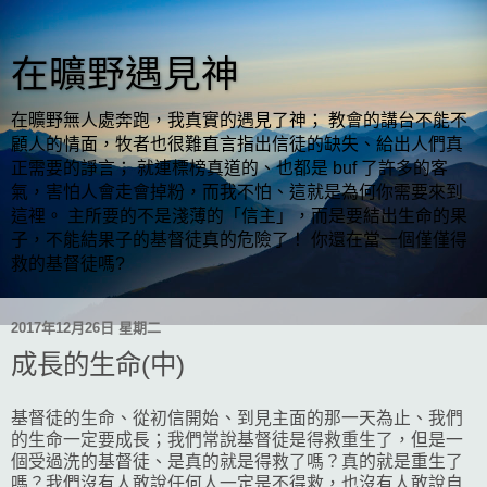
在曠野遇見神
在曠野無人處奔跑，我真實的遇見了神； 教會的講台不能不
顧人的情面，牧者也很難直言指出信徒的缺失、給出人們真
正需要的諍言； 就連標榜真道的、也都是 buf 了許多的客
氣，害怕人會走會掉粉，而我不怕、這就是為何你需要來到
這裡。 主所要的不是淺薄的「信主」，而是要結出生命的果
子，不能結果子的基督徒真的危險了！ 你還在當一個僅僅得
救的基督徒嗎?
2017年12月26日 星期二
成長的生命(中)
基督徒的生命、從初信開始、到見主面的那一天為止、我們
的生命一定要成長；我們常說基督徒是得救重生了，但是一
個受過洗的基督徒、是真的就是得救了嗎？真的就是重生了
嗎？我們沒有人敢說任何人一定是不得救，也沒有人敢說自