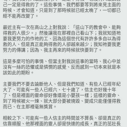
己一定是得救的了。這些事情、我們都要等到將來見主面的
時候、才會知道，只是到了那時候就已經太晚了，一切都已
經不能再改變了。
最近主有一次在高山之上對我說：「這山下的教會中、能夠
得救的人很少。」然後讓我在那裡自己看山下；我就知道祂
要我更努力的作祂的工、因為這個世代有許許多多自以為得
救的人、但是真正能夠得救的人卻越來越少；我知祂要我更
努力的傳講；因為、我主再來的時候就快要到了。
這是多麼可怕的事情、但當主對我說這事的當時、我心中並
沒有一絲的恐懼或是憐憫的感覺、反而感到一切本來就是本
該如此的期盼。
主要我們不要去論斷他人、但是我們知道、有些人已經年紀
大了、可能有一些人已經六、七十歲了，信主也好幾十年
了、但是裡面的靈命卻好像還是小嬰孩一樣；這樣的靈命、
到了時候被火一煉、就大部分要被燒毀、變成只能僅僅得救
而已、在主那裡毫無獎賞。
相較之下、可能有一些人信主的時間並不算長、卻是真正的
信靠順服、他那裡面的靈人卻是快速的成長，真正的茁壯長