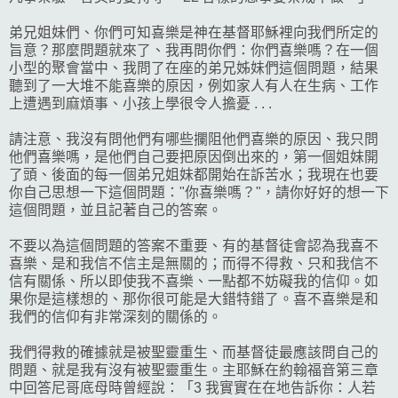
弟兄姐妹們、你們可知喜樂是神在基督耶穌裡向我們所定的
旨意？那麼問題就來了、我再問你們：你們喜樂嗎？在一個
小型的聚會當中、我問了在座的弟兄姊妹們這個問題，結果
聽到了一大堆不能喜樂的原因，例如家人有人在生病、工作
上遭遇到麻煩事、小孩上學很令人擔憂 . . .
請注意、我沒有問他們有哪些攔阻他們喜樂的原因、我只問
他們喜樂嗎，是他們自己要把原因倒出來的，第一個姐妹開
了頭、後面的每一個弟兄姐妹都開始在訴苦水；我現在也要
你自己思想一下這個問題："你喜樂嗎？"，請你好好的想一下
這個問題，並且記著自己的答案。
不要以為這個問題的答案不重要、有的基督徒會認為我喜不
喜樂、是和我信不信主是無關的；而得不得救、只和我信不
信有關係、所以即使我不喜樂、一點都不妨礙我的信仰。如
果你是這樣想的、那你很可能是大錯特錯了。喜不喜樂是和
我們的信仰有非常深刻的關係的。
我們得救的確據就是被聖靈重生、而基督徒最應該問自己的
問題、就是我有沒有被聖靈重生。主耶穌在約翰福音第三章
中回答尼哥底母時曾經說：「3 我實實在在地告訴你：人若