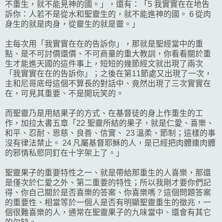
不重生，就不能見神的國。」，還有：「5 我實實在在地告
訴你：人若不是從水和聖靈生的，就不能進神的國。 6 從肉
身生的就是肉身，從靈生的就是靈。」
主每次用「我實實在在的告訴你」，那就是聖經當中的重
點、是不可討價還價、不可商量的重大教訓，你看看關於重
生才能進天國的這件事上，短短的幾節經文就出現了兩次
「我實實在在的告訴你」；之後在第11節處又出現了一次，
主和尼哥底母這個不算長的對話中、竟然出現了三次實實在
在，可見其重要、不是開玩笑的。
而聖靈乃是用結果子的方式、在基督徒的身上作重生的工
作，加拉太書五章「22 聖靈所結的果子，就是仁愛、喜樂、
和平、忍耐、恩慈、良善、信實、 23 溫柔、節制；這樣的事
沒有律法禁止。 24 凡屬基督耶穌的人，是已經把肉體連肉體
的邪情私慾同釘在十字架上了。」
聖靈果子的重要特性之一、就是帶給那重生的人喜樂，那還
是僅次於仁愛之外、第二重要的特性；所以我剛才要你們記
得、你自己關於是否喜樂的答案、你喜樂嗎？這個問題答案
的重要性、相當等於一個人是否有明顯聖靈重生的徵兆，一
個很難喜樂的人，通常在聖靈果子的九味當中、還會有其它