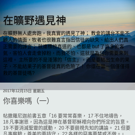
在曠野遇見神
在曠野無人處奔跑，我真實的遇見了神； 教會的講台不能不
顧人的情面，牧者也很難直言指出信徒的缺失、給出人們真
正需要的諍言； 就連標榜真道的、也都是 buf 了許多的客
氣，害怕人會走會掉粉，而我不怕、這就是為何你需要來到
這裡。 主所要的不是淺薄的「信主」，而是要結出生命的果
子，不能結果子的基督徒真的危險了！ 你還在當一個僅僅得
救的基督徒嗎?
2017年12月15日 星期五
你喜樂嗎（一）
帖撒羅尼迦前書五章「16 要常常喜樂， 17 不住地禱告，
18 凡事謝恩，因為這是神在基督耶穌裡向你們所定的旨意。
19 不要消滅聖靈的感動， 20 不要藐視先知的講論。 21 但要
凡事察驗，善美的要持守， 22 各樣的惡事要禁戒不做。」