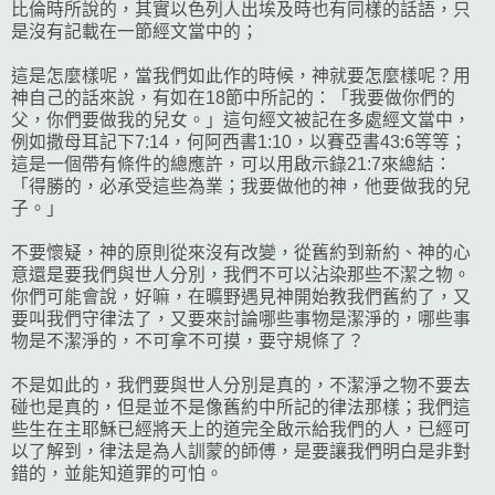
比倫時所說的，其實以色列人出埃及時也有同樣的話語，只
是沒有記載在一節經文當中的；
這是怎麼樣呢，當我們如此作的時候，神就要怎麼樣呢？用
神自己的話來說，有如在18節中所記的：「我要做你們的
父，你們要做我的兒女。」這句經文被記在多處經文當中，
例如撒母耳記下7:14，何阿西書1:10，以賽亞書43:6等等；
這是一個帶有條件的總應許，可以用啟示錄21:7來總結：
「得勝的，必承受這些為業；我要做他的神，他要做我的兒
子。」
不要懷疑，神的原則從來沒有改變，從舊約到新約、神的心
意還是要我們與世人分別，我們不可以沾染那些不潔之物。
你們可能會說，好嘛，在曠野遇見神開始教我們舊約了，又
要叫我們守律法了，又要來討論哪些事物是潔淨的，哪些事
物是不潔淨的，不可拿不可摸，要守規條了？
不是如此的，我們要與世人分別是真的，不潔淨之物不要去
碰也是真的，但是並不是像舊約中所記的律法那樣；我們這
些生在主耶穌已經將天上的道完全啟示給我們的人，已經可
以了解到，律法是為人訓蒙的師傅，是要讓我們明白是非對
錯的，並能知道罪的可怕。