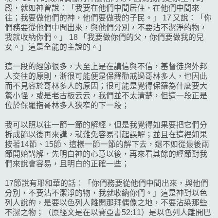
殿，就如神曾說：「我要在他們中間居住，在他們中間來
往；我要做他們的神，他們要做我的子民。」 17 又說：「你
們務要從他們中間出來，與他們分別，不要沾不潔淨的物，
我就收納你們。」 18 「我要做你們的父，你們要做我的兒
女。」這是全能的主說的。」
這一段的經節很多，大至上是在講信與不信，基督徒與外邦
人交往的原則，浙很可能便是保羅勸戒過哥林多人，也因此
而不見容於哥林多人的原因；很可能是覺得保羅為什麼要大
驚小怪，或是老古板云云，我們並不太清楚，但這一段正是
位於保羅指哥林多人狹窄的下一段；
我可以照以往一節一節的解經，但是我覺得如果要把它們分
拆成節以後再來講，就難免容易引起誤解；並且在這裡如果
按著14節、15節、這樣一節一節的解下去，還不如從最後兩
節開始講解，先明白神的心意以後，再來看其餘的經節對我
們來說會容易，且明白的正確一些；
17節說有耶和華的話：「你們務要從他們中間出來，與他們
分別，不要沾不潔淨的物，我就收納你們。」這是神對以色
列人說的，是要以色列人離開那拜偶像之地，不要沾染那些
不潔之物；（原經文是在以賽亞書52:11）是以色列人離開巴