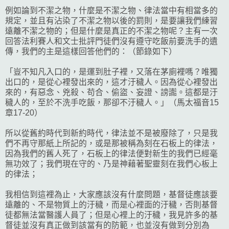
例如論到不潔之物，什麼是不潔之物、律法當中有相當多的
規定，並且有沾染了不潔之物以後的罰則，是要讓我們練習
遠離不潔之物的；但是什麼是真正的不潔之物呢？主有一次
回答法利賽人和文士批評門徒們沒有遵守吃飯前要洗手的遺
傳，我們的主是這樣回答他們的：（節錄如下）
「豈不知凡入口的，是運到肚子裡，又落在茅廁裡嗎？唯獨
出口的，是從心裡發出來的，這才汙穢人。因為從心裡發出
來的，有惡念、兇殺、苟合、偷盜、妄證、謗讟。這都是汙
穢人的，至於不洗手吃飯，那卻不汙穢人。」（馬太福音15
章17-20）
所以從舊約時代到新約時代，律法並不是被廢除了，只是我
們不再守那紙上所記的，或是那被稱為刻在石板上的律法，
因為我們的舊人死了，石板上的律法便對新生的我們已經毫
無功效了；我們現在守的、乃是神藉著聖靈刻在我們心板上
的律法；
我相信到這裡為止，大家應該沒有什麼問題，基督徒應該要
遠離的、不是物質上的汙穢，而是心裡面的汙穢，否則基督
徒都無法當醫護人員了；但是心裡上的汙穢，我見許多的基
督徒並沒有真正做到該當有的防範，也並沒有做到分別為