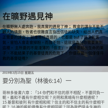
在曠野遇見神
在曠野無人處奔跑，我真實的遇見了神； 教會的講台不能不
顧人的情面，牧者也很難直言指出信徒的缺失、給出人們真
正需要的諍言； 就連標榜真道的、也都是 buf 了許多的客
氣，害怕人會走會掉粉，而我不怕、這就是為何你需要來到
這裡。 主所要的不是淺薄的「信主」，而是要結出生命的果
子，不能結果子的基督徒真的危險了！ 你還在當一個僅僅得
救的基督徒嗎?
2019年3月15日 星期五
要分別為聖（林後6:14）一
哥林多後書六章：「14 你們和不信的原不相配，不要同負一
軛。義和不義有什麼相交呢？光明和黑暗有什麼相通呢？
15 基督和彼列 有什麼相和呢？信主的和不信主的有什麼相干
呢？ 16 神的殿和偶像有什麼相同呢？因為我們是永生神的