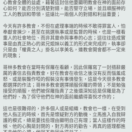
心教會全體的益處，藉著這封信他要顯明教會在神的面前存
心如何？能否分別清楚對錯，能否堅守立場，並且順服神的
工人的教訓和帶領，這遠比一兩個人的對錯和利益重要；
今天有許多教會，不但在處理事端的時候不敢得罪富人，怕
奉獻會揀少，甚至在挑選執事或是監督的時候，也是一樣看
重人的社會地位、而非其靈命與事奉的心志；這往往造成實
事是由真正熱心的弟兄姐妹以義工的形式來完成的，執事卻
只是由「權貴之人」掛名以享美名，連教會開會都不一定來
的現象；
哥林多教會在當時有保羅在看顧，因此保羅寫了一封措辭嚴
厲的書信去指責教會，好在教會在收信之後沒有反而惱羞成
怒、或是裝聾作啞的假裝沒有事情發生，這是今天很多教會
都選擇的作法；哥林多教會選擇順服保羅的帶領；不是勉強
接受的順服，他們被保羅指責了之後還深知這是保羅是為了
他們好、為了保守他們在神的面前繼續得喜悅才作的；
這也是很難得的，許多個人或是組織，教會也一樣，在受到
他人指正的時候，首先是懷疑對方的動機、立馬進入自我辯
護的模式，總是要找些理由顯明自己有理；當人這樣作的時
候、他的心胸是封閉的，對方再好的勸告、再真的道理都進