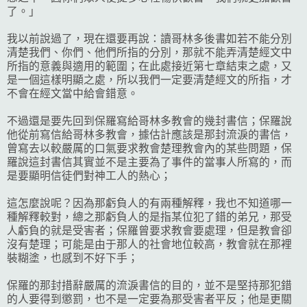
了。」
我以前說過了，現在還要再說：讀哥林多後書如若不能分別
清楚我們、你們、他們所指的分別，那就不能弄清楚經文中
所指的意義與適用的範圍；在此處接近第七章結束之處，又
是一個這樣明顯之處，所以我們一定要清楚經文的所指，才
不會在經文當中給會錯意。
不過還是要先回到保羅寫給哥林多教會的幾封書信；保羅說
他從前寫信給哥林多教會，據估計應該是那封流淚的書信，
曾寫去以較嚴厲的口氣要求教會楚理教會內的某些問題，保
羅說這封書信其實並不是主要為了事件的當事人所寫的，而
是要顯明信徒們對神工人的熱心；
這怎麼說呢？因為那虧負人的有兩種解釋，我也不知道哪一
種解釋較對，總之那虧負人的是指某位犯了錯的弟兄，那受
人虧負的就是受害者；保羅曾要求教會要處理，但是教會卻
沒有楚理；可能是由于那人的社會地位較高，教會就在那裡
裝糊塗，也感到不好下手；
保羅的那封措辭嚴厲的流淚書信的目的，並不是堅持那犯錯
的人要得到懲罰，也不是一定要為那受害者平反；他是更關