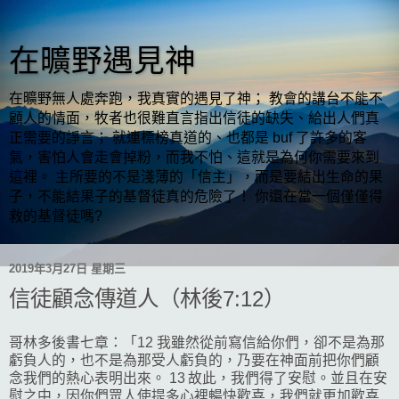
在曠野遇見神
在曠野無人處奔跑，我真實的遇見了神； 教會的講台不能不
顧人的情面，牧者也很難直言指出信徒的缺失、給出人們真
正需要的諍言； 就連標榜真道的、也都是 buf 了許多的客
氣，害怕人會走會掉粉，而我不怕、這就是為何你需要來到
這裡。 主所要的不是淺薄的「信主」，而是要結出生命的果
子，不能結果子的基督徒真的危險了！ 你還在當一個僅僅得
救的基督徒嗎?
2019年3月27日 星期三
信徒顧念傳道人（林後7:12）
哥林多後書七章：「12 我雖然從前寫信給你們，卻不是為那
虧負人的，也不是為那受人虧負的，乃要在神面前把你們顧
念我們的熱心表明出來。 13 故此，我們得了安慰。並且在安
慰之中，因你們眾人使提多心裡暢快歡喜，我們就更加歡喜