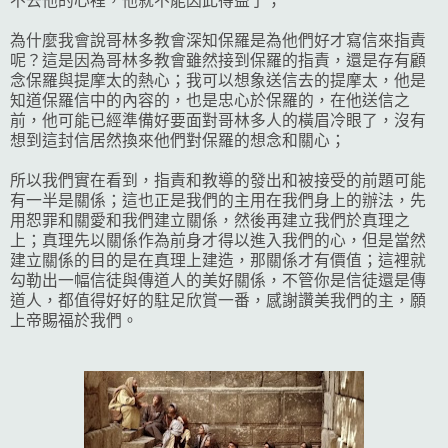
不去他的心裡，他就不能因此得益了；
為什麼我會說哥林多教會深知保羅是為他們好才寫信來指責
呢？這是因為哥林多教會雖然接到保羅的指責，還是存有顧
念保羅與提摩太的熱心；我可以想象送信去的提摩太，他是
知道保羅信中的內容的，也是忠心於保羅的，在他送信之
前，他可能已經準備好要面對哥林多人的橫眉冷眼了，沒有
想到這封信居然換來他們對保羅的想念和關心；
所以我們實在看到，指責和教導的發出和被接受的前題可能
有一半是關係；這也正是我們的主用在我們身上的辦法，先
用恕罪和關愛和我們建立關係，然後再建立我們於真理之
上；真理先以關係作為前身才得以進入我們的心，但是當然
建立關係的目的是在真理上建造，那關係才有價值；這裡就
勾勒出一幅信徒與傳道人的美好關係，不管你是信徒還是傳
道人，都值得好好的駐足欣賞一番，感謝讚美我們的主，願
上帝賜福於我們。