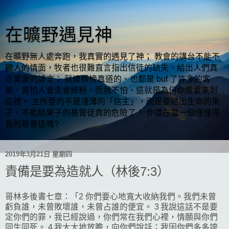
在曠野遇見神
在曠野無人處奔跑，我真實的遇見了神； 教會的講台不能不
顧人的情面，牧者也很難直言指出信徒的缺失、給出人們真
正需要的諍言； 就連標榜真道的、也都是 buf 了許多的客
氣，害怕人會走會掉粉，而我不怕、這就是為何你需要來到
這裡。 主所要的不是淺薄的「信主」，而是要結出生命的果
子，不能結果子的基督徒真的危險了！ 你還在當一個僅僅得
救的基督徒嗎?
2019年3月21日 星期四
責備是要為造就人（林後7:3）
哥林多後書七章：「2 你們要心地寬大收納我們。我們未曾
虧負誰，未曾敗壞誰，未曾占誰的便宜。 3 我說這話不是要
定你們的罪，我已經說過，你們常在我們心裡，情願與你們
同生同死。 4 我大大地放膽，向你們說話；我因你們多多誇