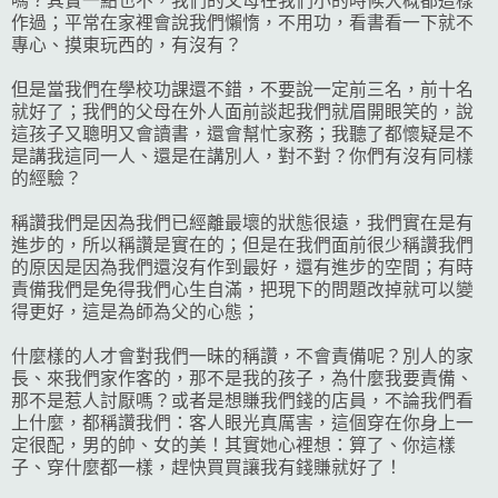
嗎？其實一點也不，我們的父母在我們小的時候大概都這樣
作過；平常在家裡會說我們懶惰，不用功，看書看一下就不
專心、摸東玩西的，有沒有？
但是當我們在學校功課還不錯，不要說一定前三名，前十名
就好了；我們的父母在外人面前談起我們就眉開眼笑的，說
這孩子又聰明又會讀書，還會幫忙家務；我聽了都懷疑是不
是講我這同一人、還是在講別人，對不對？你們有沒有同樣
的經驗？
稱讚我們是因為我們已經離最壞的狀態很遠，我們實在是有
進步的，所以稱讚是實在的；但是在我們面前很少稱讚我們
的原因是因為我們還沒有作到最好，還有進步的空間；有時
責備我們是免得我們心生自滿，把現下的問題改掉就可以變
得更好，這是為師為父的心態；
什麼樣的人才會對我們一昧的稱讚，不會責備呢？別人的家
長、來我們家作客的，那不是我的孩子，為什麼我要責備、
那不是惹人討厭嗎？或者是想賺我們錢的店員，不論我們看
上什麼，都稱讚我們：客人眼光真厲害，這個穿在你身上一
定很配，男的帥、女的美！其實她心裡想：算了、你這樣
子、穿什麼都一樣，趕快買買讓我有錢賺就好了！