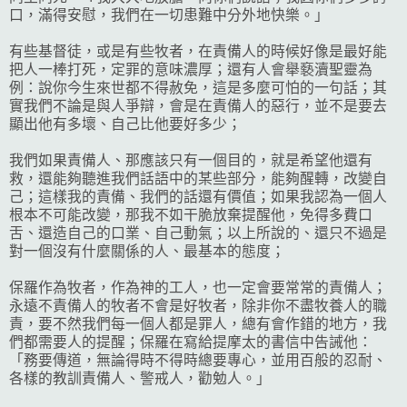
口，滿得安慰，我們在一切患難中分外地快樂。」
有些基督徒，或是有些牧者，在責備人的時候好像是最好能
把人一棒打死，定罪的意味濃厚；還有人會舉褻瀆聖靈為
例：說你今生來世都不得赦免，這是多麼可怕的一句話；其
實我們不論是與人爭辯，會是在責備人的惡行，並不是要去
顯出他有多壞、自己比他要好多少；
我們如果責備人、那應該只有一個目的，就是希望他還有
救，還能夠聽進我們話語中的某些部分，能夠醒轉，改變自
己；這樣我的責備、我們的話還有價值；如果我認為一個人
根本不可能改變，那我不如干脆放棄提醒他，免得多費口
舌、還造自己的口業、自己動氣；以上所說的、還只不過是
對一個沒有什麼關係的人、最基本的態度；
保羅作為牧者，作為神的工人，也一定會要常常的責備人；
永遠不責備人的牧者不會是好牧者，除非你不盡牧養人的職
責，要不然我們每一個人都是罪人，總有會作錯的地方，我
們都需要人的提醒；保羅在寫給提摩太的書信中告誡他：
「務要傳道，無論得時不得時總要專心，並用百般的忍耐、
各樣的教訓責備人、警戒人，勸勉人。」