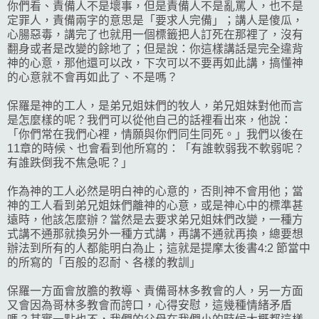
你們看、責備人不是壞事，但是責備人不是亂罵人，也不是
定罪人，責備兩字的意思是「要求人完備」；講人是傻瓜，
心腸惡毒，講完了也就用一個標籤把人訂死在那裡了，沒有
翻身或者是改變的餘地了；但是說：你這樣講話是完全違背
神的心意，那他還可以改，下次可以不要再如此講，搞懂神
的心意就不會再如此了、不是嗎？
保羅是神的工人，是弟兄姐妹們的牧人，弟兄姐妹對他而言
是怎麼樣的呢？我們可以從他自己的話裡看出來，他說：
「你們常在我們心裡，情願與你們同生同死。」我們以後在
11章的時候、也會看到他所寫的：「有誰軟弱我不軟弱呢？
有誰跌倒我不焦急呢？」
作為神的工人必然是明白神的心意的，否則神不會用他；當
神的工人看到弟兄姐妹們離神的心意，或是神心中的標準甚
遠時，他該怎麼辦？當然是去要求弟兄姐妹們改變，一種方
式講不通那就換另外一種方式講，再講不通就再換，總要想
辦法到所有的人都能明白為止；這就是提摩太後書4:2 節當中
的所寫的「百般的忍耐、各樣的教訓」
保羅一方面會放膽的教導、責備哥林多教會的人，另一方面
又會因為哥林多教會而誇口，心得安慰，這幾種情緒矛盾