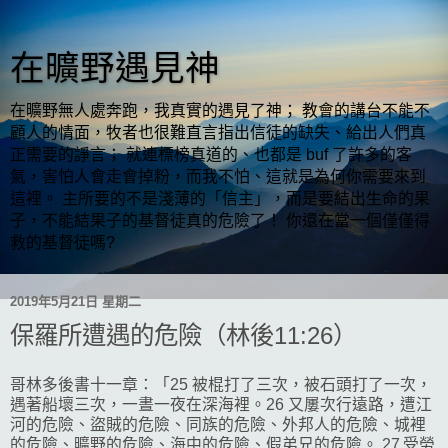
在曠野遇見神
在曠野無人處奔跑，我真實的遇見了神； 教會的講台不能不
顧人的情面，牧者也很難直言指出信徒的缺失、給出人們真
正需要的諍言； 就連標榜真道的、也都是 buf 了許多的客
氣，害怕人會走會掉粉，而我不怕、這就是為何你需要來到
這裡。 主所要的不是淺薄的「信主」，而是要結出生命的果
子，不能結果子的基督徒真的危險了！ 你還在當一個僅僅得
救的基督徒嗎?
2019年5月21日 星期二
保羅所遭遇的危險（林後11:26）
哥林多後書十一章：「25 被棍打了三次，被石頭打了一次，
遇著船壞三次，一晝一夜在深海裡。26 又屢次行遠路，遭江
河的危險、盜賊的危險、同族的危險、外邦人的危險、城裡
的危險、曠野的危險、海中的危險、假弟兄的危險。 27 受勞