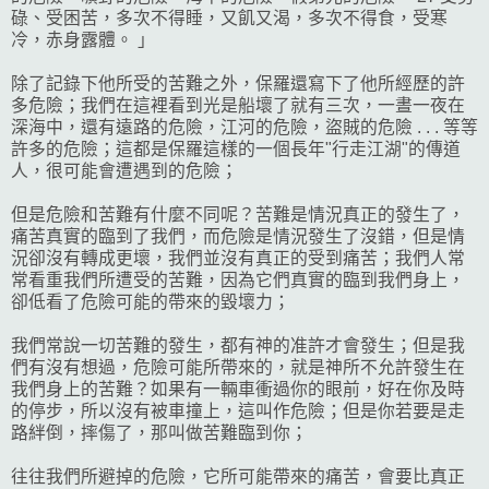
碌、受困苦，多次不得睡，又飢又渴，多次不得食，受寒
冷，赤身露體。 」
除了記錄下他所受的苦難之外，保羅還寫下了他所經歷的許
多危險；我們在這裡看到光是船壞了就有三次，一晝一夜在
深海中，還有遠路的危險，江河的危險，盜賊的危險 . . . 等等
許多的危險；這都是保羅這樣的一個長年"行走江湖"的傳道
人，很可能會遭遇到的危險；
但是危險和苦難有什麼不同呢？苦難是情況真正的發生了，
痛苦真實的臨到了我們，而危險是情況發生了沒錯，但是情
況卻沒有轉成更壞，我們並沒有真正的受到痛苦；我們人常
常看重我們所遭受的苦難，因為它們真實的臨到我們身上，
卻低看了危險可能的帶來的毀壞力；
我們常說一切苦難的發生，都有神的准許才會發生；但是我
們有沒有想過，危險可能所帶來的，就是神所不允許發生在
我們身上的苦難？如果有一輛車衝過你的眼前，好在你及時
的停步，所以沒有被車撞上，這叫作危險；但是你若要是走
路絆倒，摔傷了，那叫做苦難臨到你；
往往我們所避掉的危險，它所可能帶來的痛苦，會要比真正