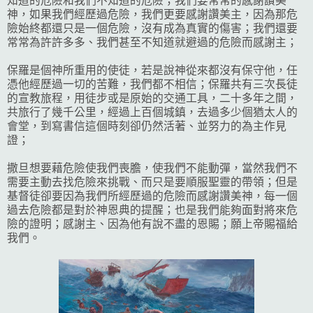
知道的危險和我們不知道的危險；我們要常常的感謝讚美
神，如果我們經歷過危險，我們更要感謝讚美主，因為那危
險始終都還只是一個危險，沒有成為真實的傷害；我們還要
常常為許許多多、我們甚至不知道就避過的危險而感謝主；
保羅是個神所重用的使徒，若是說神從來都沒有保守他，任
憑他經歷過一切的苦難，我們都不相信；保羅共有三次長徒
的宣教旅程，用徒步或是原始的交通工具，二十多年之間，
共旅行了幾千公里，經過上百個城鎮，去過多少個猶太人的
會堂，到寫書信這個時刻卻仍然活著、並努力的為主作見
證；
撒旦想要藉危險使我們喪膽，使我們不能動彈，當然我們不
需要主動去找危險來挑戰、而只是要順服聖靈的帶領；但是
基督徒卻要因為我們所經歷過的危險而感謝讚美神，每一個
過去危險都是對於神恩典的提醒；也是我們能夠面對將來危
險的證明；感謝主、因為他有說不盡的恩賜；願上帝賜福給
我們。