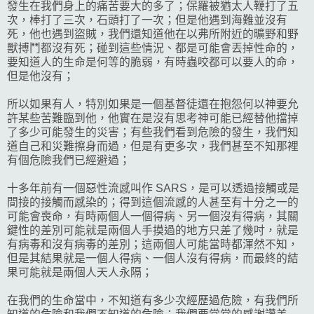
發生在我們身上的痛苦要大的多了；保羅被猶太人鞭打了五
次，棒打了三次，石頭打了一次；但是他遇到海難並沒有
死，他也遇到盜賊，我們還知道他在以弗所附近的曠野和野
獸搏鬥都沒有死；碰到這些情況、都是可能會丟掉性命的，
要知道人的生命是何等的脆弱，有時蟲咬都可以要人的命，
但是他沒有；
所以如果有人，特別如果是一個基督徒還在抱怨何以神要允
許某些苦難臨到他，他實在是沒有思考神可能已經替他擋掉
了多少可能發生的災害；有些我們看到危險的發生，我們知
道自己和災難擦身而過，但是有更多次，我們甚至不知那裡
有個危險我們已經避過；
十多年前有一個惡性流感叫作 SARS，是可以透過接觸或是
間接的接觸而感染的；得到這個流感的人甚至有十分之一的
可能會喪命，有時兩個人一個得病、另一個沒有得病，其關
鍵性的差別可能就是兩個人手摸過的地方只差了幾吋，就是
有病毒和沒有病毒的差別；這兩個人可能當時都渾然不知，
但是其結果就是一個人得病、一個人沒有得病，而最終的結
果可能就是兩個人天人永隔；
在我們的生命當中，不知道有多少次經歷過危險，有我們所