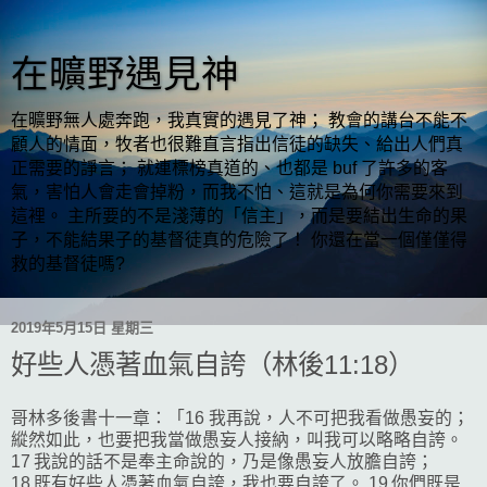
在曠野遇見神
在曠野無人處奔跑，我真實的遇見了神； 教會的講台不能不
顧人的情面，牧者也很難直言指出信徒的缺失、給出人們真
正需要的諍言； 就連標榜真道的、也都是 buf 了許多的客
氣，害怕人會走會掉粉，而我不怕、這就是為何你需要來到
這裡。 主所要的不是淺薄的「信主」，而是要結出生命的果
子，不能結果子的基督徒真的危險了！ 你還在當一個僅僅得
救的基督徒嗎?
2019年5月15日 星期三
好些人憑著血氣自誇（林後11:18）
哥林多後書十一章：「16 我再說，人不可把我看做愚妄的；
縱然如此，也要把我當做愚妄人接納，叫我可以略略自誇。
17 我說的話不是奉主命說的，乃是像愚妄人放膽自誇；
18 既有好些人憑著血氣自誇，我也要自誇了。 19 你們既是