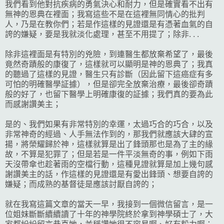
我們看到他對抗疾病的勇氣決心和耐力，但是確實看不出有
無神的恩典在裡面；我寫這些不是在這裡無同情心的批判
人，乃是在教你們；若是作這樣的見證還是有憑著血氣的自
誇的嫌疑，要是我就淡化處理，甚至不用提了；除非. . .
除非這裡面是有特別的兇險，到連醫生都放棄希望了，最後
竟然奇蹟般的康復了，這樣就可以顯明是神的恩典了；我真
的聽過了這樣的見證，醫生只有診斷（因此留下這癌症有多
可怕的明確醫學証據），但是卻完全放棄治療，最後卻奇蹟
般的好了，也留下醫學上明確康復的証據；我們真的要為此
而感謝讚美主；
是的、我們如果有非常特別的幸運，太過巧合的巧合，以及
非常神奇的經過、人手無法作到的，那我們就應該大肆的宣
揚，將榮耀歸於神，這樣就算是出了鋒頭那也是為了主的緣
故，不算是犯罪了；但是若是一件平淡無奇的事，例如下雨
天沒帶傘也趁著雨的空檔行動，這種見證就算是加上幾句感
謝讚美主的話，作這樣的見證還是有愛出鋒頭、想要自誇的
嫌疑；而成熟的基督徒是應該討厭自誇的；
就在我寫這篇文章的當天一早，我接到一個微信留言，是一
位姐妹斷斷續續讀了十年的神學院終於拿到神學碩士了，大