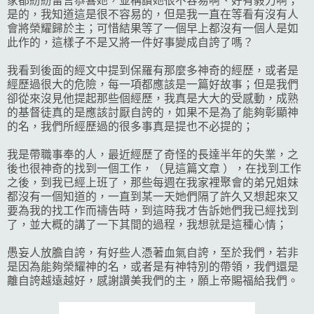
家都紛紛留言恭喜她，並稱讚她很不容易啊、好有毅力啊；
是的，我知道這是很不容易的，但是我一直在等看有沒有人
會將榮耀歸於主；可惜結果等了一個早上都沒有一個人是如
此作的，這樣子不是又將一件好事變成自誇了嗎？
我看到後面的經文中提到保羅有那麼多神奇的經歷，或者是
經歷過很大的危險，每一項都應該是一篇好故事；但是我們
卻從來沒見他提起那些個經歷，我真是大大的受感動，成熟
的基督徒真的是應該討厭自誇的，如果不是為了能夠彰顯神
的名，我們所經歷過的很多事真是提也不必提的；
我是帶職事奉的人，最近經歷了奇怪的長達半年的失業，之
後也很神奇的找到一個工作，（見這篇文章 ），在找到工作
之後，到我已經上班了，那些每週在我家裡聚會的弟兄姐妹
都沒有一個知道的，一直到某一天她們隔了許久又想起來又
要為我的找工作而禱告時，到這時我才告訴她們我已經找到
了，並大概的講了一下其間的過程，我想就是這種心情；
愚妄人放膽自誇，有好些人憑著血氣自誇，至於我們，若非
是因為能夠榮耀神的名，或者是有神特別的帶領，我們還是
離自誇越遠越好，感謝讚美我們的主，願上帝賜福給我們。