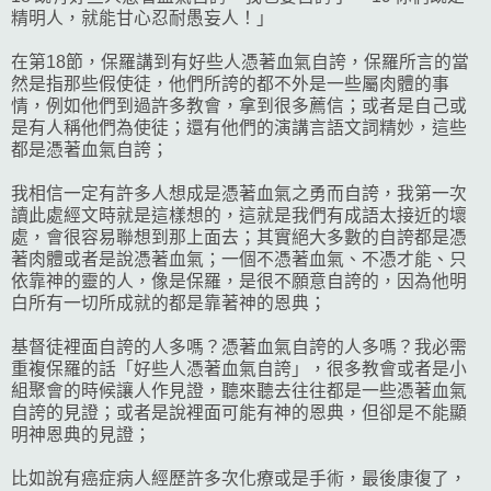
精明人，就能甘心忍耐愚妄人！」
在第18節，保羅講到有好些人憑著血氣自誇，保羅所言的當
然是指那些假使徒，他們所誇的都不外是一些屬肉體的事
情，例如他們到過許多教會，拿到很多薦信；或者是自己或
是有人稱他們為使徒；還有他們的演講言語文詞精妙，這些
都是憑著血氣自誇；
我相信一定有許多人想成是憑著血氣之勇而自誇，我第一次
讀此處經文時就是這樣想的，這就是我們有成語太接近的壞
處，會很容易聯想到那上面去；其實絕大多數的自誇都是憑
著肉體或者是說憑著血氣；一個不憑著血氣、不憑才能、只
依靠神的靈的人，像是保羅，是很不願意自誇的，因為他明
白所有一切所成就的都是靠著神的恩典；
基督徒裡面自誇的人多嗎？憑著血氣自誇的人多嗎？我必需
重複保羅的話「好些人憑著血氣自誇」，很多教會或者是小
組聚會的時候讓人作見證，聽來聽去往往都是一些憑著血氣
自誇的見證；或者是說裡面可能有神的恩典，但卻是不能顯
明神恩典的見證；
比如說有癌症病人經歷許多次化療或是手術，最後康復了，