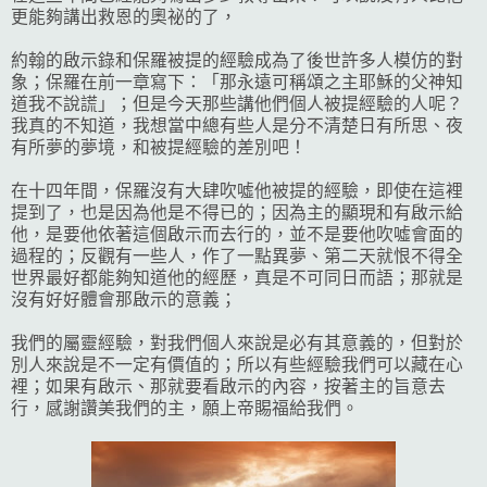
更能夠講出救恩的奧祕的了，
約翰的啟示錄和保羅被提的經驗成為了後世許多人模仿的對
象；保羅在前一章寫下：「那永遠可稱頌之主耶穌的父神知
道我不說謊」；但是今天那些講他們個人被提經驗的人呢？
我真的不知道，我想當中總有些人是分不清楚日有所思、夜
有所夢的夢境，和被提經驗的差別吧！
在十四年間，保羅沒有大肆吹噓他被提的經驗，即使在這裡
提到了，也是因為他是不得已的；因為主的顯現和有啟示給
他，是要他依著這個啟示而去行的，並不是要他吹噓會面的
過程的；反觀有一些人，作了一點異夢、第二天就恨不得全
世界最好都能夠知道他的經歷，真是不可同日而語；那就是
沒有好好體會那啟示的意義；
我們的屬靈經驗，對我們個人來說是必有其意義的，但對於
別人來說是不一定有價值的；所以有些經驗我們可以藏在心
裡；如果有啟示、那就要看啟示的內容，按著主的旨意去
行，感謝讚美我們的主，願上帝賜福給我們。