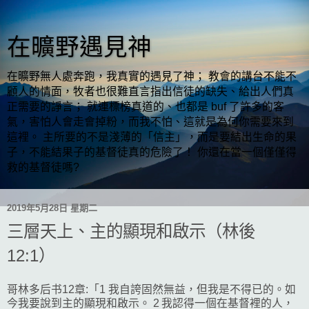
在曠野遇見神
在曠野無人處奔跑，我真實的遇見了神； 教會的講台不能不
顧人的情面，牧者也很難直言指出信徒的缺失、給出人們真
正需要的諍言； 就連標榜真道的、也都是 buf 了許多的客
氣，害怕人會走會掉粉，而我不怕、這就是為何你需要來到
這裡。 主所要的不是淺薄的「信主」，而是要結出生命的果
子，不能結果子的基督徒真的危險了！ 你還在當一個僅僅得
救的基督徒嗎?
2019年5月28日 星期二
三層天上、主的顯現和啟示（林後
12:1）
哥林多后书12章:「1 我自誇固然無益，但我是不得已的。如
今我要說到主的顯現和啟示。 2 我認得一個在基督裡的人，