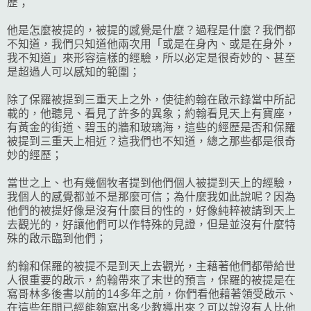
歷；
他是怎麼被提的，被提的感覺是什麼？過程是什麼？我們都
不知道，我們只知道他兩次用「或是在身內、或是在身外，
我不知道」來形容這樣的經驗，所以必定是很奇妙的、甚至
是超過人可以感知的範圍；
除了保羅被提到三重天上之外，使徒約翰在啟示錄當中所記
載的，他聽見、看見了許多的異象；約翰看見天上有寶座，
有黃金的街道、碧玉的牆和玻璃海，這些的經歷是否和保羅
被提到三重天上相近？這我們也不知道，總之那些都是很奇
妙的經歷；
當世之上、也有幾個牧者提到他們個人被提到天上的經驗，
我個人的感覺都並不是那麼可信；為什麼我如此說呢？因為
他們的被提好像是沒有什麼目的性的，好像純粹被請到天上
去觀光的，好讓他們可以作特殊的見證，但是並沒有什麼特
殊的啟示臨到他們；
約翰和保羅的被提不是到天上去觀光，主藉著他們都帶給世
人很重要的啟示，約翰帶來了末世的預言，保羅的被提是在
寫哥林多後書以前的14多年之前，你們看他藉著領受啟示、
在這些年間已經能夠寫出多少教導出來？可以說沒有人比他