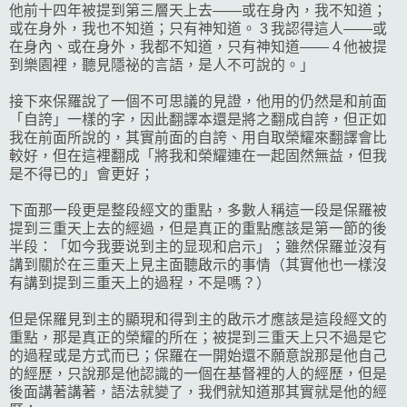
他前十四年被提到第三層天上去——或在身內，我不知道；
或在身外，我也不知道；只有神知道。 3 我認得這人——或
在身內、或在身外，我都不知道，只有神知道—— 4 他被提
到樂園裡，聽見隱祕的言語，是人不可說的。」
接下來保羅說了一個不可思議的見證，他用的仍然是和前面
「自誇」一樣的字，因此翻譯本還是將之翻成自誇，但正如
我在前面所說的，其實前面的自誇、用自取榮耀來翻譯會比
較好，但在這裡翻成「將我和榮耀連在一起固然無益，但我
是不得已的」會更好；
下面那一段更是整段經文的重點，多數人稱這一段是保羅被
提到三重天上去的經過，但是真正的重點應該是第一節的後
半段：「如今我要说到主的显现和启示」；雖然保羅並沒有
講到關於在三重天上見主面聽啟示的事情（其實他也一樣沒
有講到提到三重天上的過程，不是嗎？）
但是保羅見到主的顯現和得到主的啟示才應該是這段經文的
重點，那是真正的榮耀的所在；被提到三重天上只不過是它
的過程或是方式而已；保羅在一開始還不願意說那是他自己
的經歷，只說那是他認識的一個在基督裡的人的經歷，但是
後面講著講著，語法就變了，我們就知道那其實就是他的經