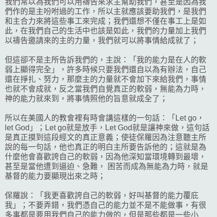
我們常以為我們可以用禱告來求主幫助我們，甚至是因為我
們作的是主吩咐過的工作，所以主就應該要助我們，是我們
和主合力來將這些事工來完成；我們還想不僅在事工上是如
此，在我們自己的生活中也該是如此，我們的力量加上我們
以禱告邀請來的主的力量，我們就可以將事情給成就了；
但這卻不是主所告訴我們的，主說：「我的能力是在人的軟
弱上顯得完全」，許多時候只要我們還自以為有辦法，自己
還在掙扎、努力，那麼主的力量就不會加下來給我們，事情
也就不會成就，反之當我們自覺真正的軟弱，無能為力時，
神的能力就來到，將事情照他的旨意就成全了；
所以在美國人的教會裡有時會講這樣的一句話：「Let go，
let God」；Let go就是放手，Let God就是讓神來做，這句話
是真正摸到這段經文的真正意義；使徒保羅因為注意聽主所
說的每一句話，他也真正的明白主所要告訴他的；這就是為
什麼他會喜歡誇自己的軟弱，因為他深知當環境轉到最壞，
甚至是當他遭到逼迫、急難， 困苦而成為無能為力時，就是
基督的能力要顯現出來之時；
保羅說：「我更喜歡誇自己的軟弱，好叫基督的能力覆庇
我」；不要弄錯，我們憑自己的能力並不是不能做事，有很
多事都是要用我們自己的能力做的，但是那些都是一些小