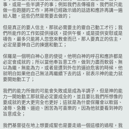
事，或是一些半調子的事；例如我們去傳福音、我們就只能
做一些跑腿的工作，將神已經啟示過的話語和應許再講一遍
給人聽，這些仍然是需要去做的；
但是真正的要人信主，那就必需要主的靈自己動工才行；我
們所能作的工作如提供接送，提供午餐，或是提供安慰或是
禱告，最多只能將人忽悠來教會而已，那人要真正的信主，
必定是要神自己的揀選和動工；
保羅是一個明白神心意的使徒，他明白神的呼召和應許都是
必定會成就的；所以當他奉旨意工作，做到力盡而軟弱、無
以為繼，無能為力，或者是遭到外在的逼迫危害的時候，他
就明白如果他自己無法再繼續下去的話，就表示神的能力就
要開始動工了；
我們的能力所做的可能會失敗或是成為半調子，但是神的能
力一開始動工那就是必定要成全的，並且要比我們所想像的
要成就的更大更完全也更好；這就是為什麼保羅會以軟弱、
凌辱、急難、逼迫、困苦為可喜樂的，因為他就要看到神的
旨意成全；
我們基督徒在地上想要成聖也是要走過一個這樣的過程，我