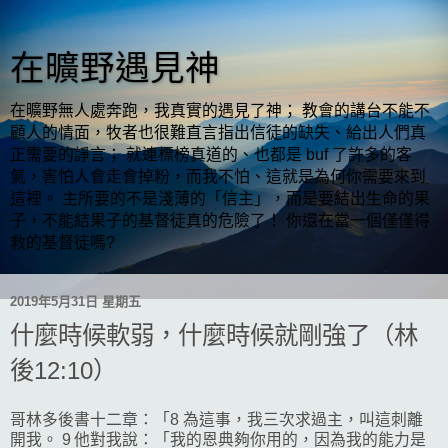
在曠野遇見神
在曠野無人處奔跑，我真實的遇見了神； 教會的講台不能不
顧人的情面，牧者也很難直言指出信徒的缺失、給出人們真
正需要的諍言； 就連標榜真道的、也都是 buf 了許多的客
氣，害怕人會走會掉粉，而我不怕、這就是為何你需要來到
這裡。 主所要的不是淺薄的「信主」，而是要結出生命的果
子，不能結果子的基督徒真的危險了！ 你還在當一個僅僅得
救的基督徒嗎?
2019年5月31日 星期五
什麼時候軟弱，什麼時候就剛強了（林
後12:10）
哥林多後書十二章：「8 為這事，我三次求過主，叫這刺離
開我。 9 他對我說：「我的恩典夠你用的，因為我的能力是