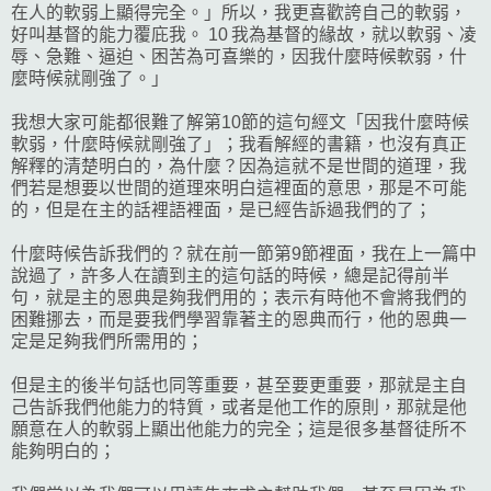
在人的軟弱上顯得完全。」所以，我更喜歡誇自己的軟弱，
好叫基督的能力覆庇我。 10 我為基督的緣故，就以軟弱、凌
辱、急難、逼迫、困苦為可喜樂的，因我什麼時候軟弱，什
麼時候就剛強了。」
我想大家可能都很難了解第10節的這句經文「因我什麼時候
軟弱，什麼時候就剛強了」；我看解經的書籍，也沒有真正
解釋的清楚明白的，為什麼？因為這就不是世間的道理，我
們若是想要以世間的道理來明白這裡面的意思，那是不可能
的，但是在主的話裡語裡面，是已經告訴過我們的了；
什麼時候告訴我們的？就在前一節第9節裡面，我在上一篇中
說過了，許多人在讀到主的這句話的時候，總是記得前半
句，就是主的恩典是夠我們用的；表示有時他不會將我們的
困難挪去，而是要我們學習靠著主的恩典而行，他的恩典一
定是足夠我們所需用的；
但是主的後半句話也同等重要，甚至要更重要，那就是主自
己告訴我們他能力的特質，或者是他工作的原則，那就是他
願意在人的軟弱上顯出他能力的完全；這是很多基督徒所不
能夠明白的；