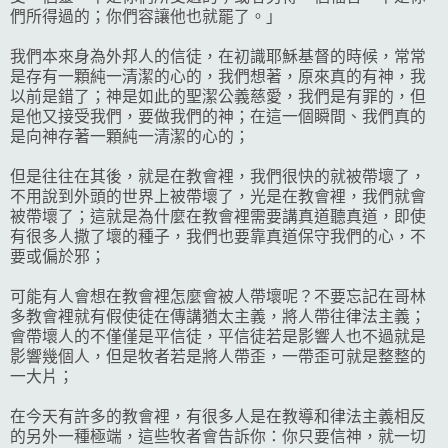
們所得過的；你們容讓他也就罷了。」
我們本來身為外邦人的信徒，在初識耶穌基督的時候，常常
是存有一顆純一清潔的心的，我們想著，原來真的有神，我
以前是錯了；神是如此的聖潔公義慈愛，我們是有罪的，但
是他又接受我們，要做我們的神；在這一個瞬間、我們真的
是向神存著一顆純一清潔的心的；
但是往往在其後，就是在教會裡，我們很快的就被帶壞了，
不用說到外頭的世界上被帶壞了，光是在教會裡，我們就會
被帶壞了；這就是為什麼在教會裡需要講真道聽真道，即使
有很多人撒了壞的種子，我們也要靠真道保守我們的心，不
要或偏於邪；
可能有人會想在教會裡怎麼會被人帶壞呢？不要忘記在哥林
多教會裡就有假使徒在傳講猶太主義，將人帶往律法主義；
會帶壞人的不僅僅是平信徒，平信徒若是影響人也不過就是
影響幾個人，但是牧者若是將人帶歪，一帶歪可就是整整的
一大片；
在今天有許多的教會裡，有很多人是在教導和律法主義相反
的另外一種極端，這些牧者會告訴你：你只要信神，就一切