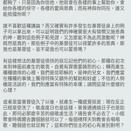
都夠了，只是因為你信他，他就會在各樣的事上幫助你，會
給你各樣的保守，各樣的愛與恩典；而有神與你同在，誰又
能抵擋你呢？
誰不喜歡這種講論？而又確實有許多發生在基督徒身上的例
子可以拿出來，可以証明我們的神確實是大有憐憫又施恩典
的神，聽到這些例子和見證，又怎麼能不為此而激動呢？神
既然是真的，那些例子中的基督徒可以得蒙許多的恩典，那
我也是基督徒、豈不是我也可以蒙恩嗎？
有這樣想法的基督徒很快的就忘記他們的初心，那種在初次
來到神面前產生的敬畏，自覺有罪需要饒恕的心；轉而產生
種種僥倖的心裡，我們是信耶穌的，是神的兒女，我們應當
在種種的事情上獲得特殊又額外的幫助和好處；不信的人倒
楣是活該的，我們則應當有特殊的幸運；請問這是什麼樣的
心理？
或者是當基督徒久了以後，就產生一種感覺就是：現在反正
已經是受洗了，敬虔度日也是這樣，普普通通過日子也是如
此，那何必那麼辛苦的過敬虔生活？禱告會不必去了，小組
聚會時偶爾去露個臉就可以了，每個禮拜天到教會去唱唱
歌，聽個道也就足夠了；這和你們信主的初心有差別對吧？