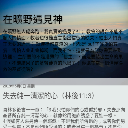
在曠野遇見神
在曠野無人處奔跑，我真實的遇見了神； 教會的講台不能不
顧人的情面，牧者也很難直言指出信徒的缺失、給出人們真
正需要的諍言； 就連標榜真道的、也都是 buf 了許多的客
氣，害怕人會走會掉粉，而我不怕、這就是為何你需要來到
這裡。 主所要的不是淺薄的「信主」，而是要結出生命的果
子，不能結果子的基督徒真的危險了！ 你還在當一個僅僅得
救的基督徒嗎?
2019年5月6日 星期一
失去純一清潔的心（林後11:3）
哥林多後書十一章：「3 我只怕你們的心或偏於邪，失去那向
基督所存純一清潔的心，就像蛇用詭詐誘惑了夏娃一樣。
4 假如有人來另傳一個耶穌，不是我們所傳過的；或者你們另
受一個靈，不是你們所受過的；或者另得一個福音，不是你