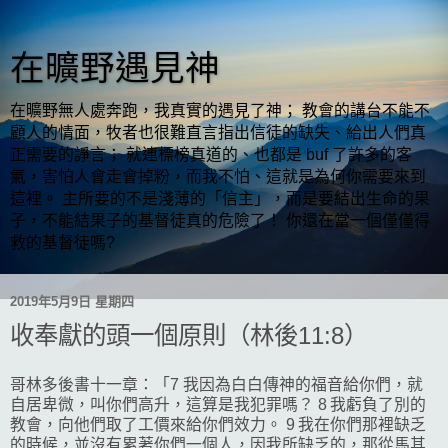
在曠野遇見神
在曠野無人處奔跑，我真實的遇見了神； 教會的講台不能不
顧人的情面，牧者也很難直言指出信徒的缺失、給出人們真
正需要的諍言； 就連標榜真道的、也都是 buf 了許多的客
氣，害怕人會走會掉粉，而我不怕、這就是為何你需要來到
這裡。 主所要的不是淺薄的「信主」，而是要結出生命的果
子，不能結果子的基督徒真的危險了！ 你還在當一個僅僅得
救的基督徒嗎?
2019年5月9日 星期四
收奉獻的頭一個原則（林後11:8）
哥林多後書十一章：「7 我因為白白傳神的福音給你們，就
自居卑微，叫你們高升，這算是我犯罪嗎？ 8 我虧負了別的
教會，向他們取了工價來給你們效力。 9 我在你們那裡缺乏
的時候，並沒有累著你們一個人，因我所缺乏的，那從馬其