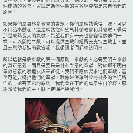
哥林多人，並沒有向他們取分文；相反的、馬其頓教會是一
個成熟的教會，這就是為何保羅的宣教經費都是來自他們的
原因；
如果你們是哥林多教會的會眾，你們是應該覺得幸運、可以
不用給奉獻呢？還是應該往仰望馬其頓教會和其會眾，覺得
那是成熟長大的象徵，希望我們有一天也會變得像他們一
樣，可以開始奉獻、可以提供宣教的經費去支持宣教士，並
且去幫助新進的教會呢？我想讀者們都應該明白；
所以這就是收奉獻的第一個原則，奉獻的人必需要明白奉獻
的真正意義，而且是要是是甘心樂意的奉獻，對於還不明白
奉獻意義的慕道友與基督徒，我們不應該要求他們奉獻；甚
至可能要婉拒他們的奉獻，就像是保羅對於哥林多的信徒所
作的；還有其它的原則，我們會在下面的篇章中再解釋，感
謝讚美我們的主，願上帝賜福給我們。