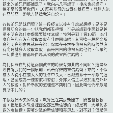
頓來的弟兄們都補足了。我向來凡事謹守，後來也必謹守，
總不至於累著你們。 10 既有基督的誠實在我裡面，就無人能
在亞該亞一帶地方阻擋我這自誇。」
各位弟兄姐妹們讀了這一段經文以後有什麼感想呢？是不是
保羅所寫的每一句話我們都看得懂，可是越讀到後面就是越
讀不明白為什麼保羅要這樣寫呢？特別是到了第10節，為什
麼自誇和有沒有收取奉獻有什麼關係嗎？其實這一段經文所
寫的明白的意思就是在說：保羅在哥林多傳福音的時候並沒
有向哥林多人收取奉獻，而是白白的傳福音給他們，保羅的
一切供應所需都是由馬其頓的教會所供給的；
為何保羅在對待這兩個教會的時候有如此的不同呢？這是聖
經告訴我們的一個原則，藉著保羅的書信給留下來的，不似
猶太人從小在猶太人的社會中長大，已經熟悉十一奉獻的道
理，甚至成為一種習慣和習俗；外邦人信主以致於組成外邦
人的教會，對於奉獻的道理還不夠明白，因此叫他們奉獻是
有所爭扎的；
不似我們今天的教會，就算是在某處新開了一間基督教教
會，但是很少教會裡面全都是新信徒的，總是有一大半到多
數的老信徒，帶著少數的新信徒和慕道友、對不對？但是保