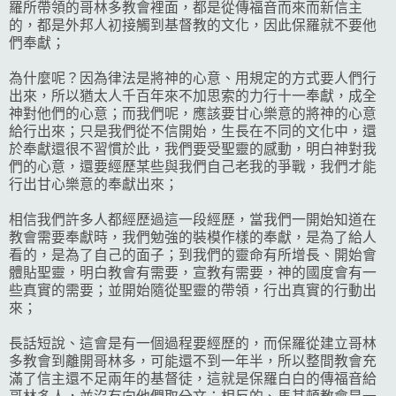
羅所帶領的哥林多教會裡面，都是從傳福音而來而新信主
的，都是外邦人初接觸到基督教的文化，因此保羅就不要他
們奉獻；
為什麼呢？因為律法是將神的心意、用規定的方式要人們行
出來，所以猶太人千百年來不加思索的力行十一奉獻，成全
神對他們的心意；而我們呢，應該要甘心樂意的將神的心意
給行出來；只是我們從不信開始，生長在不同的文化中，還
於奉獻還很不習慣於此，我們要受聖靈的感動，明白神對我
們的心意，還要經歷某些與我們自己老我的爭戰，我們才能
行出甘心樂意的奉獻出來；
相信我們許多人都經歷過這一段經歷，當我們一開始知道在
教會需要奉獻時，我們勉強的裝模作樣的奉獻，是為了給人
看的，是為了自己的面子；到我們的靈命有所增長、開始會
體貼聖靈，明白教會有需要，宣教有需要，神的國度會有一
些真實的需要；並開始隨從聖靈的帶領，行出真實的行動出
來；
長話短說、這會是有一個過程要經歷的，而保羅從建立哥林
多教會到離開哥林多，可能還不到一年半，所以整間教會充
滿了信主還不足兩年的基督徒，這就是保羅白白的傳福音給