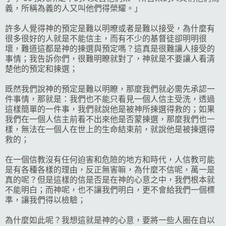
義，所稱為義的人又叫他們得榮耀。」
許多人覺得神的預定是難以明暸或者是難以接受，為什麼有
很多很好的人就是不能信主，而有不少的基督徒卻明明很
壞，難道這都是神的揀選與預定嗎？這真是很難讓人接受的
事情；我告訴你們，很難明瞭就對了，神就是不要讓人看清
楚他的預定和揀選；
既然我們說神的預定是難以明瞭，那麼我們就必需先承認一
件事情，那就是：我們也不能只看見一個人信主受洗，透過
這樣簡單的一件事，我們就說他是被神所揀選得救的；如果
我們在一個人信主前看不出來他是否蒙揀選，那麼我們也一
樣，無法在一個人在世上的生命結束前，就說他是被揀選得
救的；
在一個信教沒有任何迫害和危險的地方和時代，人信教可能
是有各種各樣的理由，反正無害嘛，為什麼不信呢，萬一是
真的呢？但是這樣的信是否是在神的心意之中，我們根本就
不能明白；而神呢，也不讓我們明白，更不會給我們一個標
準，讓我們得以檢驗；
為什麼如此呢？我想這就是神的心意，要將一些人圈在自以