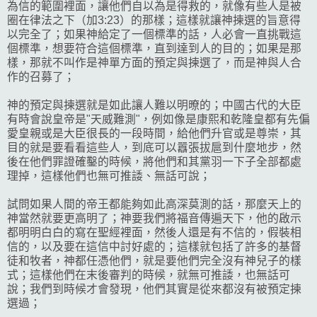
為信的範圍裡面，讓他們自以為是得救的，就像有些人是被
圈在律法之下（加3:23）的那樣；這樣就讓神揀選的旨意得
以完全了；如果神給定了一個標準的話，人必會一直挑戰這
個標準，想要符合這個標準，直到達到人的目的；如果是那
樣，那就不叫作是神單方面的預定與揀選了，而是神與人合
作的召募了；
神的預定與揀選就是如此讓人難以明暸的；中國古代的大臣
有時會說皇帝是"天威難測"，例如像是康熙和乾隆皇都有先偏
愛皇親或是大臣很長的一段時間，給他們升官或是尊崇，其
目的就是要看看這些人，到底可以囂張拔扈到什麼地步，然
後在他們罪證確鑿的時候，將他們和其黨羽一下子全部都處
理掉，這樣他們也無可推諉、無話可說；
試問如果人間的帝王都能夠如此高深莫測的話，那麼天上的
神當然就要更高明了；神要我們將福音傳遍天下，他的啟示
都明明白白的寫在聖經裡面，然後人還是有不信的，假裝相
信的，以及要在這信中討好處的；這樣就包括了許多的基督
徒和牧者，神都任憑他們，就是要他們完全沒有神兒子的樣
式；這樣他們在末後審判的時候，就無可推諉，也無話可
說；我們到時候才會發現，他們其實是從來都沒有被預定揀
選過；