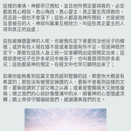
這樣的事情，神都早已預知，並且他所預定要得救的，必定
都是真心相信，真心悔改，真心愛主，真正重生而得救的，
而且是一個也不會落下；這些人都是為神所預知，也是按他
旨意被召的人，神就叫萬事互相效力，叫這些真正愛主的人
得到真正的益處；
這些被揀選愛神的人呢，也被預先定下會要效法他兒子的模
樣；或許有些人現在還不是或者是還有所不足，但是神既然
定下，那麼在這些人身上就一定會顯明出這個預定出來；這
樣就使他兒子在許多弟兄中做長子，也叫基督得到許多弟
兄；這些都是神的預定，在經文中也早已顯明出來了；
如果你能夠看到這篇文章而感到警醒的話，那麼你大概是有
希望的；那些沒有被預定揀選的人，要嘛不會看到這樣的文
章，要嘛是讀到了卻又嗤之以鼻；或者是警醒兩天又故態復
萌；總之我們的心就好像壟溝中的水，順著神的心意隨處流
轉；願上帝保守賜福給我們，感謝讚美我們的主。