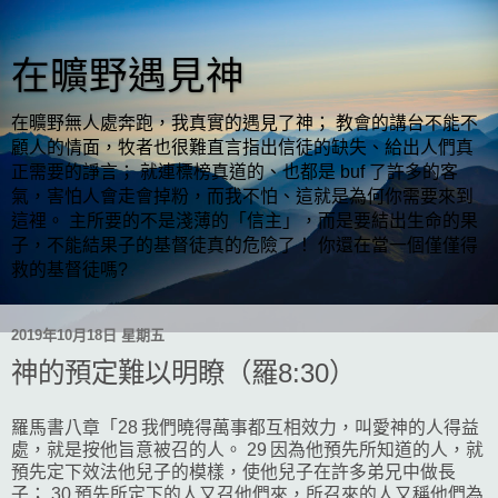
在曠野遇見神
在曠野無人處奔跑，我真實的遇見了神； 教會的講台不能不
顧人的情面，牧者也很難直言指出信徒的缺失、給出人們真
正需要的諍言； 就連標榜真道的、也都是 buf 了許多的客
氣，害怕人會走會掉粉，而我不怕、這就是為何你需要來到
這裡。 主所要的不是淺薄的「信主」，而是要結出生命的果
子，不能結果子的基督徒真的危險了！ 你還在當一個僅僅得
救的基督徒嗎?
2019年10月18日 星期五
神的預定難以明瞭（羅8:30）
羅馬書八章「28 我們曉得萬事都互相效力，叫愛神的人得益
處，就是按他旨意被召的人。 29 因為他預先所知道的人，就
預先定下效法他兒子的模樣，使他兒子在許多弟兄中做長
子； 30 預先所定下的人又召他們來，所召來的人又稱他們為