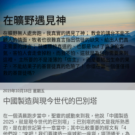
在曠野遇見神
在曠野無人處奔跑，我真實的遇見了神； 教會的講台不能不
顧人的情面，牧者也很難直言指出信徒的缺失、給出人們真
正需要的諍言； 就連標榜真道的、也都是 buf 了許多的客
氣，害怕人會走會掉粉，而我不怕、這就是為何你需要來到
這裡。 主所要的不是淺薄的「信主」，而是要結出生命的果
子，不能結果子的基督徒真的危險了！ 你還在當一個僅僅得
救的基督徒嗎?
2019年10月18日 星期五
中國製造與現今世代的巴別塔
在一個清晨跑步當中，聖靈的感動來到我，他說「中國製造
2025，就是現今世代的巴別塔」；巴別塔的經文是我所熟悉
的，是在創世記第十一章當中；其中比較重要的經文有「4
他們說：“來吧！我们要建造一座城和一座塔，塔頂通天，為