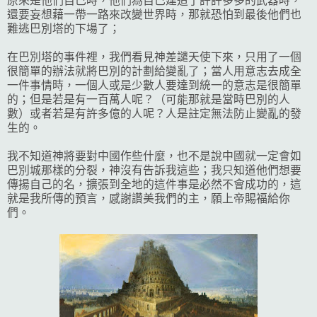
原來是他們自己時，他們為自己建造了許許多多的武器時，
還要妄想藉一帶一路來改變世界時，那就恐怕到最後他們也
難逃巴別塔的下場了；
在巴別塔的事件裡，我們看見神差譴天使下來，只用了一個
很簡單的辦法就將巴別的計劃給變亂了；當人用意志去成全
一件事情時，一個人或是少數人要達到統一的意志是很簡單
的；但是若是有一百萬人呢？（可能那就是當時巴別的人
數）或者若是有許多億的人呢？人是註定無法防止變亂的發
生的。
我不知道神將要對中國作些什麼，也不是說中國就一定會如
巴別城那樣的分裂，神沒有告訴我這些；我只知道他們想要
傳揚自己的名，擴張到全地的這件事是必然不會成功的，這
就是我所傳的預言，感謝讚美我們的主，願上帝賜福給你
們。