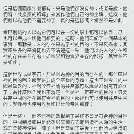
但是這個國家什麼都有，只是他們卻沒有神；或者是說，他
們將「共產黨的領導」來當作他們自己的神主牌；這樣，他
們就以為他們不需要神了，真的是這樣嗎？當然不是如此！
當巴別城的人以為它們可以在一切的事上都可以依靠自己，
也可以完成一切他們想要的；這時，他們忘記了一個基本的
事實，那就是：人的存在是為了神的目的，不是反過來；其
實連許多的基督徒也弄不清楚這一點，他們以為人的存在和
神的存在是並存的，如靈界和物質界並存的那樣，其實並不
是如此；
這個世界或是宇宙，乃是因為神的目的而存在的！那什麼是
神的目的呢？那就是要成全基督的身體，這也正是今日的中
國最缺乏的；神對於無神論的共產黨可以說是忍耐寬容許久
了；為什麼呢？我也不清楚，但是神一定有神的目的，只要
共產中國的存在還符合神的目的，那神也可以使用共產中國
的；就像神也使用埃及和巴比倫帝國那樣；
但是至終，一個不信神的政權到了最終不會是符合神的目地
的；中國制造如果是能夠以某種方式能夠造福人類的生活，
或許會被神使用一陣子，但是當到了最後，他們所要建造的