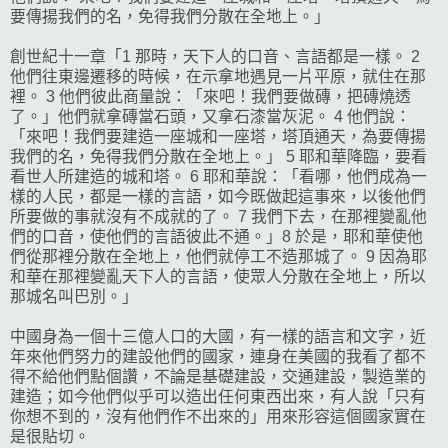
要傳揚我們的名，免得我們分散在全地上。」
創世紀十一章「1 那時，天下人的口音、言語都是一樣。 2
他們往東邊遷移的時候，在
示拿
地遇見一片平原，就住在那
裡。 3 他們彼此商量說：「來吧！我們要做磚，把磚燒透
了。」他們就拿磚當石頭，又拿石漆當灰泥。 4 他們說：
「來吧！我們要建造一座城和一座塔，塔頂通天，為要傳揚
我們的名，免得我們分散在全地上。」 5 耶和華降臨，要看
看世人所建造的城和塔。 6 耶和華說：「看哪，他們成為一
樣的人民，都是一樣的言語，如今既做起這事來，以後他們
所要做的事就沒有不成就的了。 7 我們下去，在那裡變亂他
們的口音，使他們的言語彼此不通。」8 於是，耶和華使他
們從那裡分散在全地上，他們就停工不造那城了。 9 因為耶
和華在那裡變亂天下人的言語，使眾人分散在全地上，所以
那城名叫
巴別
。」
中國身為一個十三億人口的大國，有一樣的語言和文字，近
年來他們努力的建設他們的國家，連身在美國的我看了都不
得不給他們點個讚，不論是基礎建設，交通建設，製造業的
建造；如今他們似乎可以造出任何東西出來，有人說「只有
你想不到的，沒有他們作不出來的」用來形容這個國家實在
是很貼切。