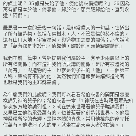
的謀士呢？ 35 誰是先給了他，使他後來償還呢？」 36 因為
萬有都是本於他，倚靠他，歸於他。願榮耀歸給他，直到永
遠！阿們。」
羅馬書十一章的最後一句話，是非常偉大的一句話，它道出
了所有被造物，包括花鳥樹木，人，不管是信的與不信的，
還有山川大地，宇宙星河，與造物主之間的關係；那句話就
是「萬有都是本於他，倚靠他，歸於他。願榮耀歸給他」
我們在前一篇中，曾經提到我們屬於主，有至少兩層以上的
所有權關係；而在這裡我們所要講的關係，是所有被造物的
「萬有」，與造物的主，也就是句子裡的「他」，一個第三
人稱，與萬有不同的他，當然我們知道那就是講那造物者，
也就是我們的主耶穌基督；
為什麼我們如此說呢？我們可以看看希伯來書的開頭是怎麼
樣講到神的兒子的；希伯來書一章「1 神既在古時藉著眾先知
多次多方地曉諭列祖， 2 就在這末世藉著他兒子曉諭我們；
又早已立他為承受萬有的，也曾藉著他創造諸世界。 3 他是
神榮耀所發的光輝，是神本體的真像，常用他權能的命令托
住萬有。他洗淨了人的罪，就坐在高天至大者的右邊。 」