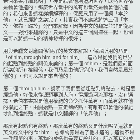
希伯來書詳細寫明了，神是藉著他創造諸世界，既然世界都
是藉著他造的，那麼世界當中的萬有也當然是藉著他所造
的；希伯來書這樣詳細解釋的，保羅只用了一個詞「本於
他」，就已經將之講完了，其實我們不應該將這三個「本
於、依靠、歸於」分開來解釋，因為中文的翻譯並非是從原
文一一對照來翻譯的，只是中文的這三個詞連在一起，也倒
是可以將這一句的精神發揮的很好；
用與希臘文對應關係很好的英文來解說，保羅所用的乃是
「of him, through him, and for him」，這乃是從我們的世界
的起點到終點的關係來論的；第一個 of him，是我們最前面
所講的所有權關係，我們乃是由他所造的，我們自然是屬於
他的了，也可以說是來自他的；
第二個 through him，說明了我們要從起點到終點去，就是要
經過他，好像水從源頭要到大海，得經過河流那樣、沒有選
擇，希伯來書說是他用權能的命令托住萬有，而萬有就在他
的權能之下，由開始點一直走到終點，有唯有印著他的權能
才能到達終點，這就是中文翻譯的「依靠他」；
那麼有起點也有終點，那麼萬有的終點又是什麼呢？這就是
英文經文中的 for him，意即萬有是為了他才造的；造物不是
一件簡單的事，萬物的被造也是要有設計的，所以萬有的被