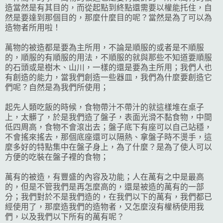
造當然是有其目的，而從起點到終點還需要以權能托住，自
然是要達到那個目的，那麼什麼目的呢？當然是為了可以為
造物者所用啦！
萬物的被造都是要為主所用，不論是順服的或者是不順服
的，順服的有順服的用法，不順服的就與那些不知道要順服
的石頭或是樹木、山川，一樣的還是要為主所用；我們人也
有創造的能力，當我們創造一些器皿，我們為什麼要創造它
們呢？自然是為我們所使用；
起先人類吃飯的時候，食物帶汁不帶汁的就這樣堆在桌子
上，太髒了，於是我們造了盤子，表面光滑不黏食物，中間
低四周高，食物不會滾出去；盤子底下有座可以自己站穩，
不會搖來搖去，那個底座還可以隔熱、拿盤子時不燙手，這
麼多好的特點集中在盤子身上，為了什麼？是為了使人可以
方便的吃裝在盤子裡的食物；
萬有的被造，有豐盛的內容及功能；人在萬有之中是最高
的，但是不管我們是再怎麼高的，還是被造的萬有的一部
分；我們對於不是我們造的，在我們以下的萬有，我們都已
經使用了，那麼造我們的造物者，又怎麼沒有權柄使用我
們，以及我們以下所有的萬有呢？