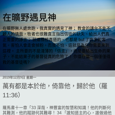
在曠野遇見神
在曠野無人處奔跑，我真實的遇見了神； 教會的講台不能不
顧人的情面，牧者也很難直言指出信徒的缺失、給出人們真
正需要的諍言； 就連標榜真道的、也都是 buf 了許多的客
氣，害怕人會走會掉粉，而我不怕、這就是為何你需要來到
這裡。 主所要的不是淺薄的「信主」，而是要結出生命的果
子，不能結果子的基督徒真的危險了！ 你還在當一個僅僅得
救的基督徒嗎?
2019年12月9日 星期一
萬有都是本於他，倚靠他，歸於他（羅
11:36）
羅馬書十一章「33 深哉，神豐富的智慧和知識！他的判斷何
其難測，他的蹤跡何其難尋！ 34 「誰知道主的心，誰做過他