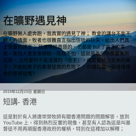
在曠野遇見神
在曠野無人處奔跑，我真實的遇見了神； 教會的講台不能不
顧人的情面，牧者也很難直言指出信徒的缺失、給出人們真
正需要的諍言； 就連標榜真道的、也都是 buf 了許多的客
氣，害怕人會走會掉粉，而我不怕、這就是為何你需要來到
這裡。 主所要的不是淺薄的「信主」，而是要結出生命的果
子，不能結果子的基督徒真的危險了！ 你還在當一個僅僅得
救的基督徒嗎?
2019年12月15日 星期日
短講- 香港
這是對於有人將唐崇榮牧師有關香港問題的問題解答，放到
YouTube 上，得到熱烈反響的現像，甚至有人認為這是叫基
督徒不用再順服香港政府的權柄，特別在這裡加以解釋；