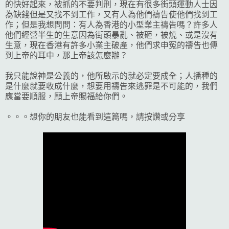
的快好起來，被抓的不要判刑，現在有很多街頭運動人士因
為缺錢但是又找不到工作，又有人為他們禱告使他們找到工
作；但是我想問問：有人為香港的小型業主禱告嗎？許多人
他們經營半生的生意因為街頭暴亂、被砸，被燒、或是沒有
生意，現在香港有許多小業主破產，他們求申冤的禱告也傳
到上帝的耳中，那上帝該怎麼辦？
我只能說神是公義的，他所啟示的就必定要成全；人播種的
是什麼就要收成什麼，想要用禱告來逃罪是不可能的，我們
應當要順服，願上帝賜福給你們。
。。。想你的朋友也能看到這篇嗎，請按讚或分享