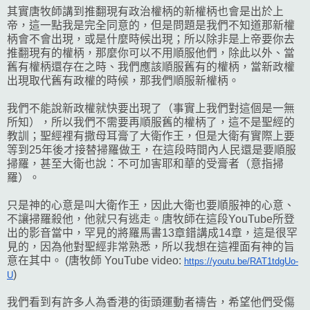
其實唐牧師講到推翻現有政治權柄的新權柄也會是出於上
帝，這一點我是完全同意的，但是問題是我們不知道那新權
柄會不會出現，或是什麼時候出現；所以除非是上帝要你去
推翻現有的權柄，那麼你可以不用順服他們，除此以外、當
舊有權柄還存在之時、我們應該順服舊有的權柄，當新政權
出現取代舊有政權的時候，那我們順服新權柄。
我們不能說新政權就快要出現了（事實上我們對這個是一無
所知），所以我們不需要再順服舊的權柄了，這不是聖經的
教訓；聖經裡有撒母耳膏了大衛作王，但是大衛有實際上要
等到25年後才接替掃羅做王，在這段時間內人民還是要順服
掃羅，甚至大衛也說：不可加害耶和華的受膏者（意指掃
羅）。
只是神的心意是叫大衛作王，因此大衛也要順服神的心意、
不讓掃羅殺他，他就只有逃走。唐牧師在這段YouTube所登
出的影音當中，罕見的將羅馬書13章錯講成14章，這是很罕
見的，因為他對聖經非常熟悉，所以我想在這裡面有神的旨
意在其中。 (唐牧師 YouTube video:
https://youtu.be/RAT1tdgUo-
)
U
我們看到有許多人為香港的街頭運動者禱告，希望他們受傷