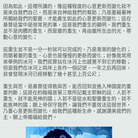
因為如此，這裡所講的，像這種程度的心意更新而變化就不
是來自我們自己，而是來自神給我們的幫助；乃是要藉著神
所賜給我們的聖靈，才能產生如此的心意更新而變化；這在
基督徒當中是很常見的事，這是我們重生的顯明，我們重生
並不是肉體的重生，而是靈的重生，再由靈所生出的光、帶
動心意的變化；
這重生並不是一分一秒就可以完成的，乃是漸漸的變化的；
而隨著靈的重生，心意也是慢慢的更新而變化；好像我常用
來舉例的冰河，我們就算站在冰河上也感覺不到它的移動；
但是我們在冰河上與岸上各作一個記號，一年之后再回來，
就會發現冰河已經移動了幾十甚至上百公尺；
重生與否，是基督徒得救與否，能否回到並進入神國度的重
要判斷；這是在約翰福音第三章所記載主耶穌的話：人若不
重生，就不能見神的國；人若不是從水和聖靈重生的，就不
能進神的國；願上帝保守我們，讓我們不要效法這個世界，
乃要心意更新而變化，給我們這種新生命，感謝讚美我們的
主，願上帝賜福給我們。