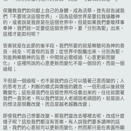
保羅教我們如何獻上自己的身體，成為活祭，首先就告誡我
們「不要效法這個世界」，因為這個世界是要拉我遠離神
的，或者說是我原是在這個世界中，但是如果我們要敬拜事
奉神，我們就一定要從這個世界中，要「分別為聖」出來，
這樣才能如何呢？
答案就是在此節的後半段，我們所要的就是察驗何為神的善
良、純全、可喜悅的旨意；從世界中脫離出來、分別為聖，
到能夠察驗神的旨意，中間就必需經過「心意更新而變
化」，這裡所說的心意更新而變化不是一個目的，而是一個
過程；
不但是一個過程，也不是我們自己可以隨著己意而變的；人
的思考方式，判斷的模式與價值的觀念、一但形成以後就很
難變化；這些是我們在這個世界所培養出來的，往往就跟著
我們一直到老，所以我們常說人老頑固老頑固的，就是說人
的想法是很難改變，而且是越老越難改變；
即使我們自己想要改變，那我們當改去哪裡去呢、改成什麼
樣子呢？這些我們都沒有答案，有人說我們要多讀神的話
語，我們的心意就可以更新而變化，然而那只是在表面所顯