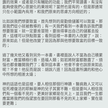
露的效果，或者是只有輔助的功能；我們平常讀書，有沒有
能夠使我們心意變化的果效呢？當然也是有的，但是那通常
只在小範圍內有用，和我們原來的思慮方向相近的；
比如說我們想要致富，首先想到的是勤儉儲蓄可以致富，那
是我們從小就被教導的；有一天我們看到一本書告訴我們要
想要致富，就一定要肯冒險，要捨得拿出自己的儲蓄去投
資，這樣可以快點致富；看到這樣一本書的人改變了，說：
原來如此！但是他改變了是因為那與他想要致富的目標一致
的；
過了幾天他又看到另外一本書，書裡面說人不當為自己積累
財富，應當積極行善，造福人類；如若將財富都散盡了、煩
惱也都會離開我們了；看到這本書，他會不會也說原來如此
呢？不會！他反而是說：胡說八道！因為這書所講的和他心
中所想的相差太遠；
神的話語也是這樣，要人相信那個行神蹟，醫病救人又可以
從死裡復活的耶穌是神的兒子其實不難，但是要叫人相信我
們有一個看不見的、更美好家鄉是在天上，並且我們一生都
應當將我們的指望放在要回到那看不見的天上家鄉、實在是
要更難；