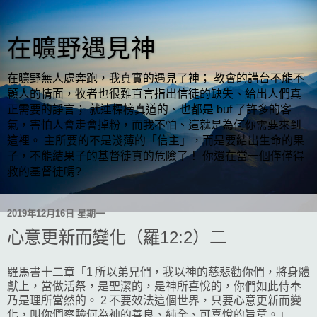
在曠野遇見神
在曠野無人處奔跑，我真實的遇見了神； 教會的講台不能不
顧人的情面，牧者也很難直言指出信徒的缺失、給出人們真
正需要的諍言； 就連標榜真道的、也都是 buf 了許多的客
氣，害怕人會走會掉粉，而我不怕、這就是為何你需要來到
這裡。 主所要的不是淺薄的「信主」，而是要結出生命的果
子，不能結果子的基督徒真的危險了！ 你還在當一個僅僅得
救的基督徒嗎?
2019年12月16日 星期一
心意更新而變化（羅12:2）二
羅馬書十二章「1 所以弟兄們，我以神的慈悲勸你們，將身體
獻上，當做活祭，是聖潔的，是神所喜悅的，你們如此侍奉
乃是理所當然的。 2 不要效法這個世界，只要心意更新而變
化，叫你們察驗何為神的善良、純全、可喜悅的旨意。」