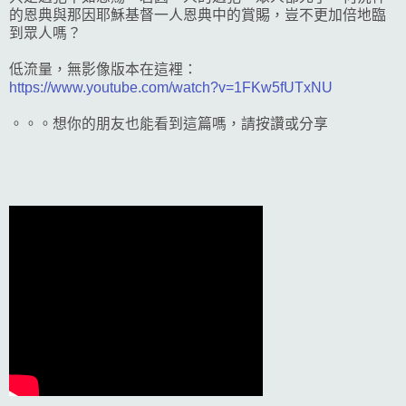
的恩典與那因耶穌基督一人恩典中的賞賜，豈不更加倍地臨
到眾人嗎？
低流量，無影像版本在這裡：
https://www.youtube.com/watch?v=1FKw5fUTxNU
。。。想你的朋友也能看到這篇嗎，請按讚或分享