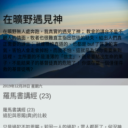
在曠野遇見神
在曠野無人處奔跑，我真實的遇見了神； 教會的講台不能不
顧人的情面，牧者也很難直言指出信徒的缺失、給出人們真
正需要的諍言； 就連標榜真道的、也都是 buf 了許多的客
氣，害怕人會走會掉粉，而我不怕、這就是為何你需要來到
這裡。 主所要的不是淺薄的「信主」，而是要結出生命的果
子，不能結果子的基督徒真的危險了！ 你還在當一個僅僅得
救的基督徒嗎?
2019年12月28日 星期六
羅馬書講經 (23)
羅馬書講經 (23)
過犯與恩賜(典)的比較
只是過犯不如恩賜。若因一人的過犯，眾人都死了，何況神