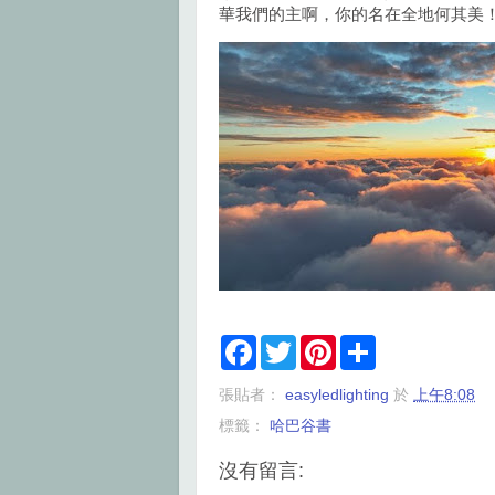
華我們的主啊，你的名在全地何其美
F
T
P
S
a
w
i
h
c
i
n
a
張貼者：
easyledlighting
於
上午8:08
e
t
t
r
b
t
e
e
標籤：
哈巴谷書
o
e
r
o
r
e
k
s
沒有留言:
t