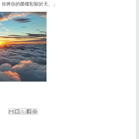
！你將你的榮耀彰顯於天。」