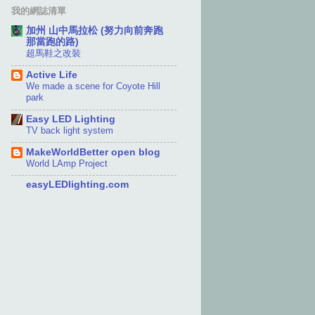
我的網誌清單
加州 山中馬拉松 (努力向前奔跑
那當跑的路)
超馬鞋之改裝
Active Life
We made a scene for Coyote Hill
park
Easy LED Lighting
TV back light system
MakeWorldBetter open blog
World LAmp Project
easyLEDlighting.com