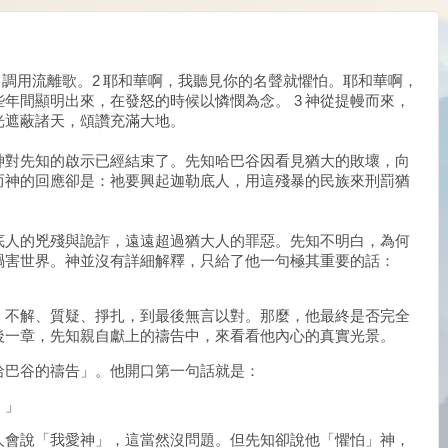
，調用流離歌。2 耶和華啊，我聽見你的名聲就懼怕。耶和華啊，
年間顯明出來，在發怒的時候以憐憫為念。 3 神從提幔而來，
光遮蔽諸天，頌讚充滿大地。
神對先知的啟示已經結束了。
先知哈巴谷因看見猶大的敗壞，向
而神的回應卻是：祂要興起迦勒底人，用這殘暴的民族來刑罰猶
底人的兇殘與詭詐，遠遠超過猶大人的罪惡。先知不明白，為何
禍害世界。神並沒有詳細解釋，只給了他一句極其重要的話：
、不解、質疑、掙扎，到最後無言以對。那麼，他最終是否完全
後一章，先知親自獻上的禱告中，來看看他內心的真實光景。
哈巴谷的禱告」。他開口第一句話就是：
。」
人會說「我愛神」，這當然沒問題。但先知卻說他「懼怕」神，