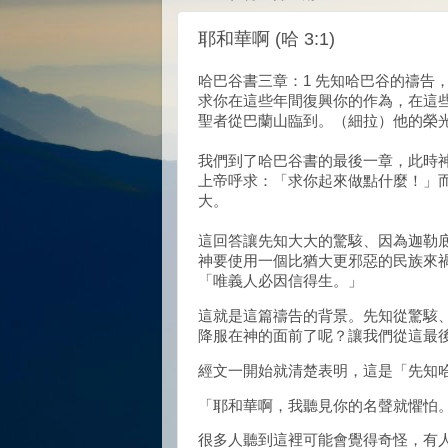
耶和華啊 (哈 3:1)
哈巴谷書三章：1 先知哈巴谷的禱告
求你在這些年間復興你的作為，在這些
聖者從巴蘭山臨到。（細拉）他的榮
我們到了哈巴谷書的最後一章，此時
上帝呼求：「求你起來做點什麼！」
大。
這回答讓先知大大的驚駭、
因為迦勒
神要使用一個比猶大更邪惡的民族來
「唯義人必因信得生。」
這就是這篇禱告的背景。先知從驚駭
降服在神的面前了呢？讓我們從這最
經文一開始就清楚表明，這是「先知
「耶和華啊，我聽見你的名聲就懼怕
很多人聽到這裡可能會覺得奇怪，有