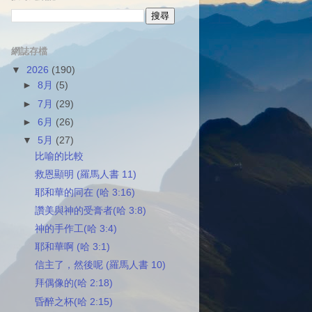
網誌存檔
▼
2026
(190)
►
8月
(5)
►
7月
(29)
►
6月
(26)
▼
5月
(27)
比喻的比較
救恩顯明 (羅馬人書 11)
耶和華的同在 (哈 3:16)
讚美與神的受膏者(哈 3:8)
神的手作工(哈 3:4)
耶和華啊 (哈 3:1)
信主了，然後呢 (羅馬人書 10)
拜偶像的(哈 2:18)
昏醉之杯(哈 2:15)