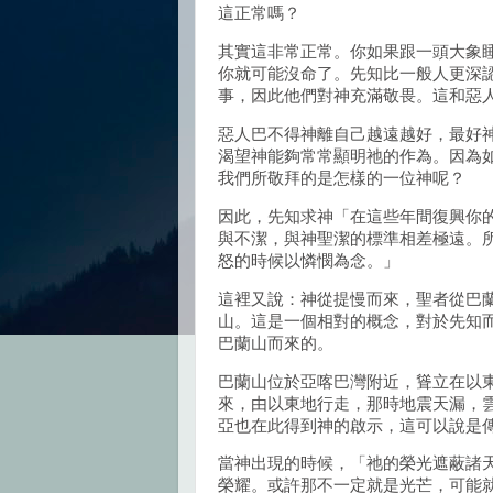
這正常嗎？
其實這非常正常。你如果跟一頭大象
你就可能沒命了。先知比一般人更深
事，因此他們對神充滿敬畏。這和惡
惡人巴不得神離自己越遠越好，最好
渴望神能夠常常顯明祂的作為。因為
我們所敬拜的是怎樣的一位神呢？
因此，先知求神「在這些年間復興你
與不潔，與神聖潔的標準相差極遠。
怒的時候以憐憫為念。」
這裡又說：神從提慢而來，聖者從巴
山。這是一個相對的概念，對於先知
巴蘭山而來的。
巴蘭山位於亞喀巴灣附近，聳立在以
來，由以東地行走，那時地震天漏，
亞也在此得到神的啟示，這可以說是
當神出現的時候，「祂的榮光遮蔽諸
榮耀。或許那不一定就是光芒，可能