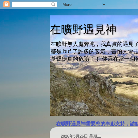
在曠野遇見神
在曠野無人處奔跑，我真實的遇見了
都是 buf 了許多的客氣，害怕
基督徒真的危險了！ 你還在當一個
在曠野遇見神需要您的奉獻支持，請
2026年5月26日 星期二