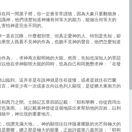
睡在同一間屋子裡，你一定會非常謹慎，因為大象只要翻個身，
認識神，他們清楚知道神擁有何等大的能力，能做出何等大的
人害怕神是完全不同的。
神一直在沉睡，什麼都別管。但真正愛神的人、特別是先知，卻
如果世人既看不見神的作為，也聽不見神的聲音，他們怎麼知道
的作為」，求神再次顯明祂的大能。然而，先知也深知人的罪惡
所以他在求神顯明大能的同時，也為自己和同胞懇求神：「在發
蘭山臨到。這并非是在說神就是住在提慢，或者是就住在巴蘭
而言，神至少有一次或多次向以色列人顯現，是從猶大東南方的
東和西乃之間。士師記五章四節記載：「耶和華啊，你從西珥出
雲也落雨。」就記載著神曾從這個地區出來幫助他的百姓，以利
傳統中，神出現的重要地方。
天，頌讚充滿大地」。神的顯現往往伴隨著耀眼的光芒與極大的
就是榮耀，總之那是極大的能量，正如詩篇第八篇所說：「耶和