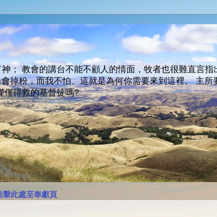
神； 教會的講台不能不顧人的情面，牧者也很難直言指
人會走會掉粉，而我不怕、這就是為何你需要來到這裡。 
僅僅得救的基督徒嗎?
點擊此處至奉獻頁