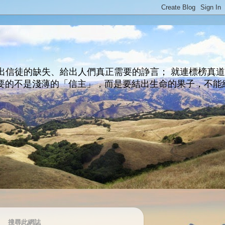
出信徒的缺失、給出人們真正需要的諍言； 就連標榜真
主所要的不是淺薄的「信主」，而是要結出生命的果子，不能
搜尋此網誌