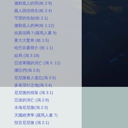
迦勒底人的罪(哈 2:9)
義人因信得生(哈 2:4)
守望的先知(哈 2:1)
迦勒底人的神(哈 1:12)
你真信嗎？(羅馬人書 9)
要大大驚奇 (哈 1:5)
哈巴谷書簡介 (哈 1:1)
結局 (鴻 3:18)
亞述軍國的消亡 (鴻 3: 11)
挪亞們(鴻 3:8)
尼尼微被人遺忘(鴻 3:5)
多有淫行之地(鴻 3:4)
尼尼微的殞落 (鴻 3:1)
亞述的消亡 (鴻 2:8)
水淹尼尼微(鴻 2:3)
天國經濟學 (羅馬人書 7)
預言尼尼微 (鴻 2:1)