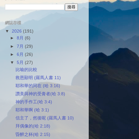
網誌存檔
▼
2026
(191)
►
8月
(6)
►
7月
(29)
►
6月
(26)
▼
5月
(27)
比喻的比較
救恩顯明 (羅馬人書 11)
耶和華的同在 (哈 3:16)
讚美與神的受膏者(哈 3:8)
神的手作工(哈 3:4)
耶和華啊 (哈 3:1)
信主了，然後呢 (羅馬人書 10)
拜偶像的(哈 2:18)
昏醉之杯(哈 2:15)