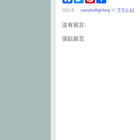
a
w
i
h
c
i
n
a
張貼者：
easyledlighting
於
下午1:42
e
t
t
r
b
t
e
e
o
e
r
沒有留言:
o
r
e
k
s
t
張貼留言