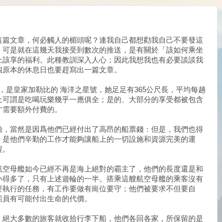
這篇文章，何必觸人的楣頭呢？連我自己都想勸我自己不要發這
。可是就在這幾天我接受到數次的推送，是有關於「該如何乘坐
上該享的福利。此種教訓深入人心；因此我想我也有必要談談我
個原本的休息日也要趕寫出一篇文章。
輪，是皇家加勒比的 海洋之星號，她足足有365公尺長，平均每趟
上可謂是吃喝玩樂幾乎一應俱全；是的、大部分的享受都被包含
才需要額外付費的。
驗，當然是因爲他們已經付出了高昂的船票錢：但是，我們也得
，是他們辛勤的工作才能夠讓船上的一切設施和資源完美的運
程。
航空母艦如今已經不再是海上絕對的霸主了，他們的長度還是和
小得多了，只有上述遊輪的一半。搭乘這艘航空母艦的乘客沒有
要執行的任務，有工作要做有崗位要守；他們被要求不但要自
船員有可能付出生命的代價。
，絕大多數的旅客就收拾行李下船，他們各回各家，所保留的是