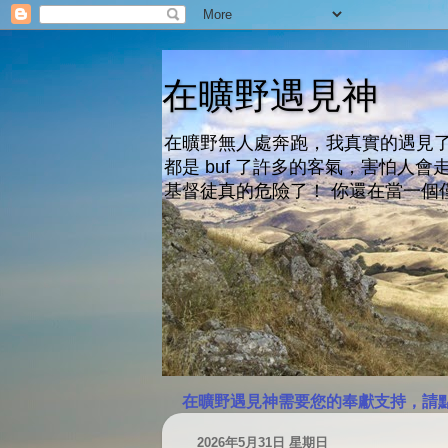
在曠野遇見神
在曠野無人處奔跑，我真實的遇見了
都是 buf 了許多的客氣，害怕
基督徒真的危險了！ 你還在當一個
在曠野遇見神需要您的奉獻支持，請
2026年5月31日 星期日