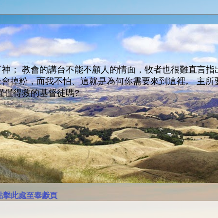
神； 教會的講台不能不顧人的情面，牧者也很難直言指
人會走會掉粉，而我不怕、這就是為何你需要來到這裡。 
僅僅得救的基督徒嗎?
點擊此處至奉獻頁