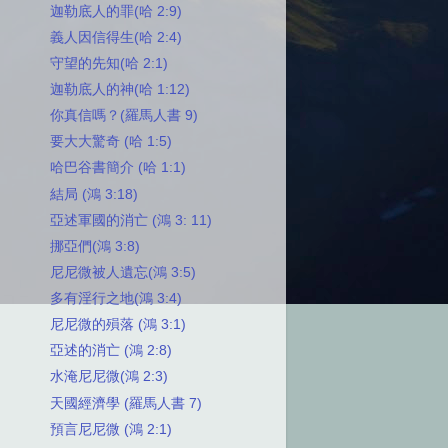
迦勒底人的罪(哈 2:9)
義人因信得生(哈 2:4)
守望的先知(哈 2:1)
迦勒底人的神(哈 1:12)
你真信嗎？(羅馬人書 9)
要大大驚奇 (哈 1:5)
哈巴谷書簡介 (哈 1:1)
結局 (鴻 3:18)
亞述軍國的消亡 (鴻 3: 11)
挪亞們(鴻 3:8)
尼尼微被人遺忘(鴻 3:5)
多有淫行之地(鴻 3:4)
尼尼微的殞落 (鴻 3:1)
亞述的消亡 (鴻 2:8)
水淹尼尼微(鴻 2:3)
天國經濟學 (羅馬人書 7)
預言尼尼微 (鴻 2:1)