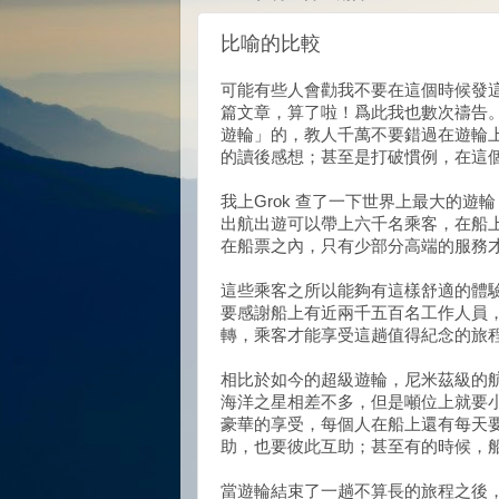
比喻的比較
可能有些人會勸我不要在這個時候發
篇文章，算了啦！爲此我也數次禱告
遊輪」的，教人千萬不要錯過在遊輪
的讀後感想；甚至是打破慣例，在這
我上Grok 查了一下世界上最大的遊
出航出遊可以帶上六千名乘客，在船
在船票之內，只有少部分高端的服務
這些乘客之所以能夠有這樣舒適的體
要感謝船上有近兩千五百名工作人員
轉，乘客才能享受這趟值得紀念的旅
相比於如今的超級遊輪，尼米茲級的
海洋之星相差不多，但是噸位上就要
豪華的享受，每個人在船上還有每天
助，也要彼此互助；甚至有的時候，
當遊輪結束了一趟不算長的旅程之後