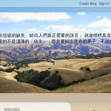
出信徒的缺失、給出人們真正需要的諍言； 就連標榜真
主所要的不是淺薄的「信主」，而是要結出生命的果子，不能
搜尋此網誌