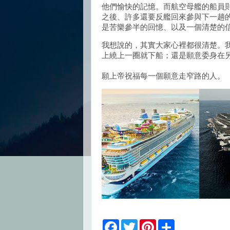
他們愉快的記憶。而航空母艦的船員
之後、許多還要反艦回來參與下一趟
是苦樂參半的回憶、以及一個清楚的
我想說的，其實大家心裡都很清楚。
上繞上一圈就下船；還是願意委身在
願上帝祝福每一個願意走窄路的人。
F
T
P
S