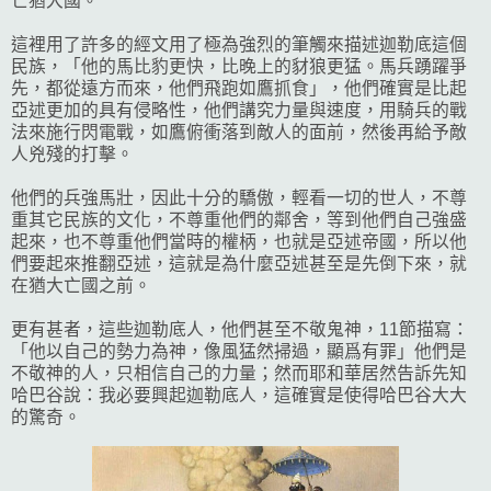
亡猶大國。
這裡用了許多的經文用了極為強烈的筆觸來描述迦勒底這個
民族，「他的馬比豹更快，比晚上的豺狼更猛。馬兵踴躍爭
先，都從遠方而來，他們飛跑如鷹抓食」，他們確實是比起
亞述更加的具有侵略性，他們講究力量與速度，用騎兵的戰
法來施行閃電戰，如鷹俯衝落到敵人的面前，然後再給予敵
人兇殘的打擊。
他們的兵強馬壯，因此十分的驕傲，輕看一切的世人，不尊
重其它民族的文化，不尊重他們的鄰舍，等到他們自己強盛
起來，也不尊重他們當時的權柄，也就是亞述帝國，所以他
們要起來推翻亞述，這就是為什麼亞述甚至是先倒下來，就
在猶大亡國之前。
更有甚者，這些迦勒底人，他們甚至不敬鬼神，11節描寫：
「他以自己的勢力為神，像風猛然掃過，顯爲有罪」他們是
不敬神的人，只相信自己的力量；然而耶和華居然告訴先知
哈巴谷說：我必要興起迦勒底人，這確實是使得哈巴谷大大
的驚奇。