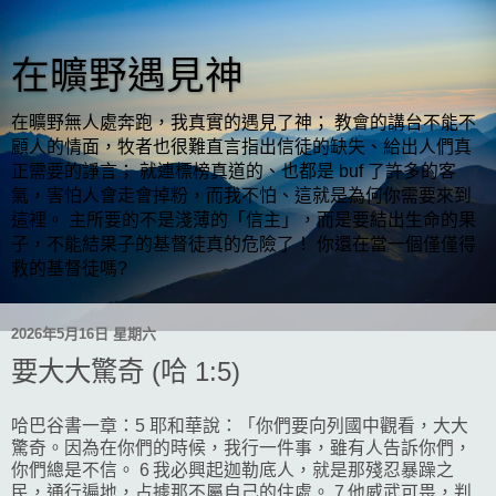
在曠野遇見神
在曠野無人處奔跑，我真實的遇見了神； 教會的講台不能不
顧人的情面，牧者也很難直言指出信徒的缺失、給出人們真
正需要的諍言； 就連標榜真道的、也都是 buf 了許多的客
氣，害怕人會走會掉粉，而我不怕、這就是為何你需要來到
這裡。 主所要的不是淺薄的「信主」，而是要結出生命的果
子，不能結果子的基督徒真的危險了！ 你還在當一個僅僅得
救的基督徒嗎?
2026年5月16日 星期六
要大大驚奇 (哈 1:5)
哈巴谷書一章：5 耶和華說：「你們要向列國中觀看，大大
驚奇。因為在你們的時候，我行一件事，雖有人告訴你們，
你們總是不信。 6 我必興起迦勒底人，就是那殘忍暴躁之
民，通行遍地，占據那不屬自己的住處。 7 他威武可畏，判