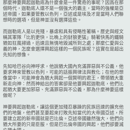
那麼神要興起迦勒底為什麼會是一件驚奇的事呢？因爲在那
個時代，迦勒底人還不是一個強大的霸主，當時的強權是亞
述帝國，如果要管教以色列，亞述或是埃及才是當時人們聯
想時的選項，但是神並沒有選擇這些。
而迦勒底人是以兇殘，暴虐和具有侵略性著稱。歷史與經文
稱其軍隊「比豹更快，比晚上的豺狼更猛」騎著快馬的鐵騎
猶如狂風掃過，迅速且無情地毁滅所到之處；那麼仁愛與公
義的神，怎麼會選擇興起這樣的一個民族呢？這實在是超出
先知的想像。
先知哈巴谷向神呼求，他說猶大國內充滿罪惡與不公義，他
要求神來管教以色列，可能的話振興律法與教化；在他的想
像當中，可能神會為猶大興起一個賢明的君王，帶領猶大重
新走向神：然而神給出的答案卻是他要興起迦勒底，他們比
起猶大要更加邪惡、充滿罪惡與不公義，那為什麼神要這樣
做呢？
神要興起迦勒底，讓這個更加殘忍暴躁的民族迅速的擴充他
們的地盤，他們甚至要起來打敗先知當代的大帝國亞述，所
要建立起的新帝國就是巴比倫。亞述帝國雖然強大，他們向
猶大所要的只是臣服，但是巴比倫帝國的興起，他們卻要滅