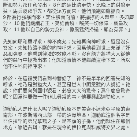
斷和勢力都任意發出。 8 他的馬比豹更快，比晚上的豺狼更
猛。馬兵踴躍爭先，都從遠方而來，他們飛跑如鷹抓食。
9 都為行強暴而來，定住臉面向前，將擄掠的人聚集，多如塵
沙。 10 他們譏誚君王，笑話首領，嗤笑一切保障，築壘攻
取。 11 他以自己的勢力為神，像風猛然掃過，顯為有罪。」
先知向耶和華呼求，神不應允；先知再向神呼求，還是沒有
答案，先知持續不斷的向神呼求，因爲他看到世上充滿了奸
惡和強暴，他看到律法的效能不彰，沒有能力將猶大人從他
們的惡行中拯救出來；他知道事情不能繼續這樣下去，所以
他不住地向神呼求。
終於，在這裡我們看到神發話了！神不是單單的回答先知的
呼求，祂乃是對猶大人、甚至是世人中願意聽的人說話。祂
說：你們要向列國中觀看，必會大大的驚奇；爲什麼會驚奇
呢？因爲神要做一件非比尋常的事，他要興起迦勒底人。
迦勒底人是什麼人呢？迦勒底原本是美索不達米亞平原的東
南部，在波斯灣西北部一帶的沼澤地區，迦勒底這個名字是
亞伯拉罕的弟兄拿鶴之子、是基薛的子孫，他們就住在那個
地方，靠近吾珥，就是在現今的伊拉克與科威特交界之處。