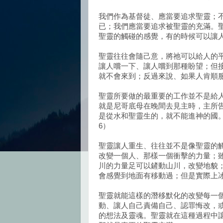
我們作為基督徒、應當要追求聖靈；
已；我們應當要追求被聖靈的充滿。
聖靈的觸碰的感覺，有的時候可以讓
聖靈往往會隨己意，將祂可以給人的
讓人嚐一下、讓人嚐到那種盼望；但
就不會來到；反過來說、如果人肯順
聖靈所要做的最重要的工作並不是給
就是尼哥底母在晚間去見主時，主所
是從水和聖靈生的，就不能進神的國。
6）
聖靈讓人重生、往往並不是像聖靈的
改變一個人、那樣一個衝擊的力量；
川的力量足可以鏟動山川，改變地貌
會感覺到地面有移動過；但是實際上
聖靈就能這樣的潛移默化的改變每一
動、讓人自己責備自己、認罪悔改，
的想法及靈魂。聖靈就在這種過程中