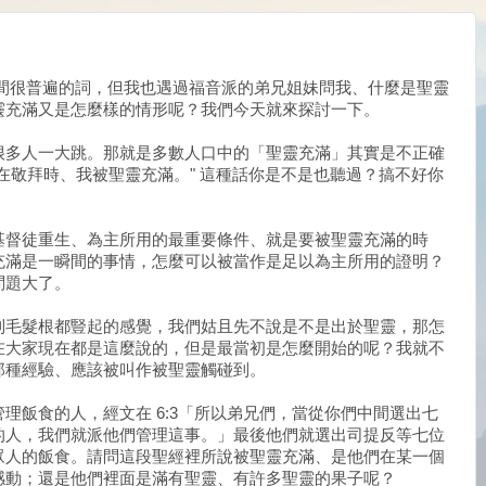
中間很普遍的詞，但我也遇過福音派的弟兄姐妹問我、什麼是聖靈
靈充滿又是怎麼樣的情形呢？我們今天就來探討一下。
很多人一大跳。那就是多數人口中的「聖靈充滿」其實是不正確
在敬拜時、我被聖靈充滿。" 這種話你是不是也聽過？搞不好你
基督徒重生、為主所用的最重要條件、就是要被聖靈充滿的時
充滿是一瞬間的事情，怎麼可以被當作是足以為主所用的證明？
問題大了。
到毛髮根都豎起的感覺，我們姑且先不說是不是出於聖靈，那怎
在大家現在都是這麼說的，但是最當初是怎麼開始的呢？我就不
那種經驗、應該被叫作被聖靈觸碰到。
理飯食的人，經文在 6:3「所以弟兄們，當從你們中間選出七
的人，我們就派他們管理這事。」最後他們就選出司提反等七位
眾人的飯食。請問這段聖經裡所說被聖靈充滿、是他們在某一個
感動；還是他們裡面是滿有聖靈、有許多聖靈的果子呢？