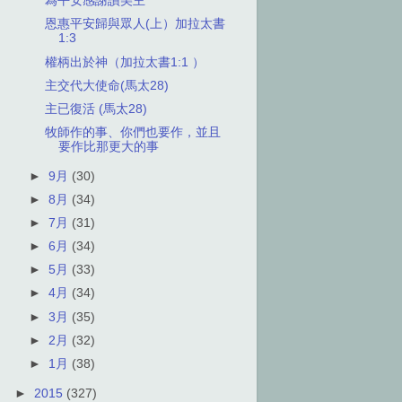
為平安感謝讚美主
恩惠平安歸與眾人(上）加拉太書
1:3
權柄出於神（加拉太書1:1 ）
主交代大使命(馬太28)
主已復活 (馬太28)
牧師作的事、你們也要作，並且
要作比那更大的事
►
9月
(30)
►
8月
(34)
►
7月
(31)
►
6月
(34)
►
5月
(33)
►
4月
(34)
►
3月
(35)
►
2月
(32)
►
1月
(38)
►
2015
(327)