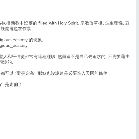
教中沒落的 filled with Holy Spirit. 宗教改革後, 注重理性, 對
懷疑魔鬼也在作祟.
ous ecstasy 的現象,
ligious_ecstasy
多聖人和平信徒都常有這種經驗. 然而這不是自己去追求的, 不需要藉由
預測的.
都可以 "聖靈充滿", 耶穌也沒說這是必要進入天國的條件.
, 是走偏了.