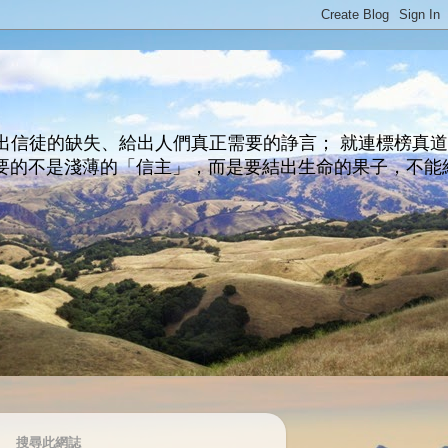
出信徒的缺失、給出人們真正需要的諍言； 就連標榜真
主所要的不是淺薄的「信主」，而是要結出生命的果子，不能
搜尋此網誌