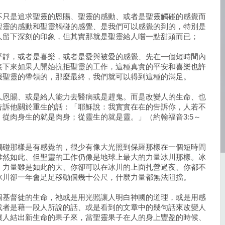
不只是追求聖靈的恩賜、聖靈的感動、或者是聖靈觸碰的感覺而
聖靈的感動和聖靈觸碰的感覺、是我們可以感覺的到的，特別是
人留下深刻的印象，但其實那就是聖靈給人嚐一點甜頭而已；
平靜，或者是喜樂，或者是愛與被愛的感覺、先在一個短時間內
接下來如果人開始抗拒聖靈的工作，這種真實的平安和喜樂也許
服聖靈的帶領的，那麼最終，我們就可以得到這種的滿足。
人恩賜、或是給人能力去醫病或是趕鬼。而是改變人的生命、也
告訴他關於重生的話：「耶穌說：我實實在在的告訴你，人若不
從肉身生的就是肉身；從靈生的就是靈。」（約翰福音3:5～
觸碰那樣是有感覺的，很少有像大光照到保羅那樣在一個短時間
雖然如此、但聖靈的工作仍像是地球上最大的力量冰川那樣。冰
；力量雖是如此的大、你卻可以在冰川的上面扎營過夜、你都不
冰川卻一年會足足移動個幾十公尺，什麼力量都無法阻擋。
個基督徒的生命，祂或是用光照讓人明白神國的道理，或是用感
或者是藉一段人所說的話、或是看到的文章中的幾句話來改變人
讓人結出新生命的果子來，當聖靈果子在人的身上豐盈的時候、