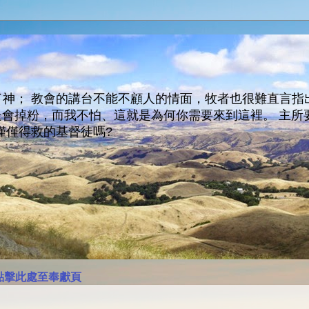
神； 教會的講台不能不顧人的情面，牧者也很難直言指
人會走會掉粉，而我不怕、這就是為何你需要來到這裡。 
僅僅得救的基督徒嗎?
點擊此處至奉獻頁