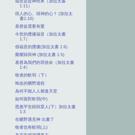
福音是從神而來（加拉太書
1:11）
得人的心、得神的心？ (加拉太
書1:10)
基督徒需要有愛
今世的攪擾福音（加拉太書
1:7）
假福音的攪擾(加拉太書 1:6)
榮耀歸與神 (加拉太書 1:5)
基督為我們的罪捨命（加拉太書
1:4）
牧者的軟弱（下）
悔改的曠野過程
為何不能人人都進天堂
如何面對軟弱(中)
恩惠平安歸與眾人(下）加拉太書
1:3
在曠野遇見神 出書了
牧者也有軟弱(上)