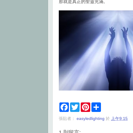
那就是真正的聖靈充滿。
F
T
P
S
a
w
i
h
c
i
n
a
張貼者：
easyledlighting
於
上午9:15
e
t
t
r
b
t
e
e
o
e
r
1 則留言: