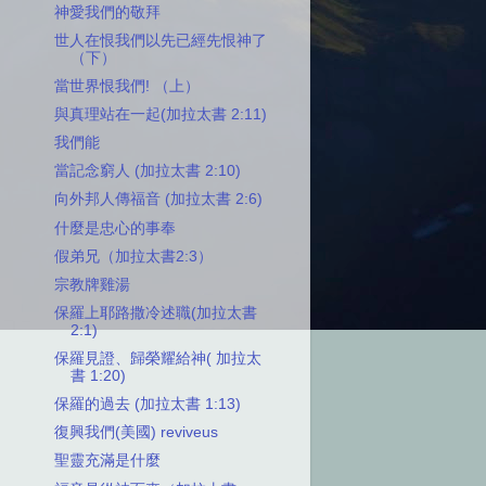
神愛我們的敬拜
世人在恨我們以先已經先恨神了
（下）
當世界恨我們! （上）
與真理站在一起(加拉太書 2:11)
我們能
當記念窮人 (加拉太書 2:10)
向外邦人傳福音 (加拉太書 2:6)
什麼是忠心的事奉
假弟兄（加拉太書2:3）
宗教牌雞湯
保羅上耶路撒冷述職(加拉太書
2:1)
保羅見證、歸榮耀給神( 加拉太
書 1:20)
保羅的過去 (加拉太書 1:13)
復興我們(美國) reviveus
聖靈充滿是什麼