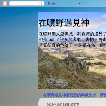
在曠野遇見神
在曠野無人處奔跑，我真實的遇見了
都是 buf 了許多的客氣，害怕
基督徒真的危險了！ 你還在當一個
在曠野遇見神需要您的奉獻支持，請
2016年10月19日 星期三