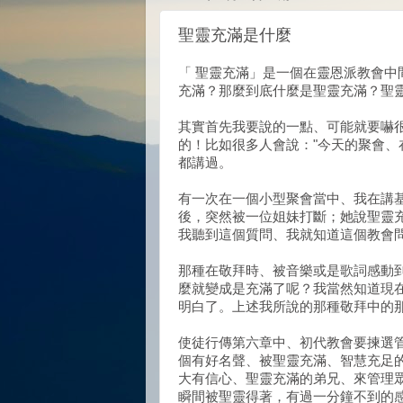
聖靈充滿是什麼
「 聖靈充滿」是一個在靈恩派教會
充滿？那麼到底什麼是聖靈充滿？聖
其實首先我要說的一點、可能就要嚇
的！比如很多人會說："今天的聚會、
都講過。
有一次在一個小型聚會當中、我在講
後，突然被一位姐妹打斷；她說聖靈
我聽到這個質問、我就知道這個教會
那種在敬拜時、被音樂或是歌詞感動
麼就變成是充滿了呢？我當然知道現
明白了。上述我所說的那種敬拜中的
使徒行傳第六章中、初代教會要揀選管
個有好名聲、被聖靈充滿、智慧充足
大有信心、聖靈充滿的弟兄、來管理
瞬間被聖靈得著，有過一分鐘不到的