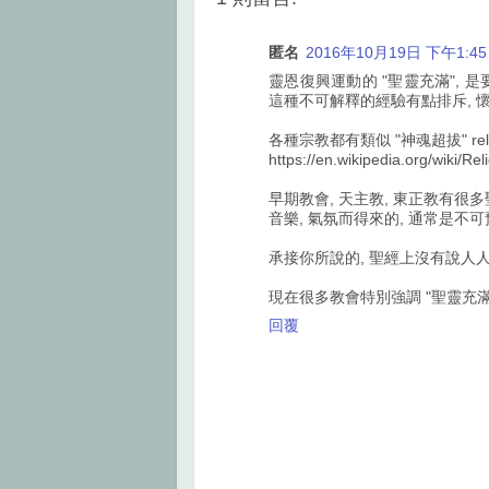
o
r
e
k
s
t
匿名
2016年10月19日 下午1:45
靈恩復興運動的 "聖靈充滿", 是要恢復新
這種不可解釋的經驗有點排斥, 
各種宗教都有類似 "神魂超拔" religi
https://en.wikipedia.org/wiki/Re
早期教會, 天主教, 東正教有很
音樂, 氣氛而得來的, 通常是不可
承接你所說的, 聖經上沒有說人人
現在很多教會特別強調 "聖靈充滿"
回覆