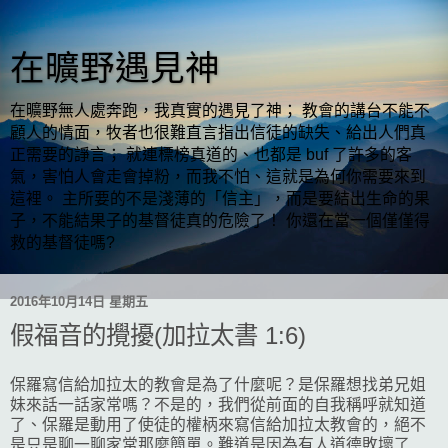
在曠野遇見神
在曠野無人處奔跑，我真實的遇見了神； 教會的講台不能不
顧人的情面，牧者也很難直言指出信徒的缺失、給出人們真
正需要的諍言； 就連標榜真道的、也都是 buf 了許多的客
氣，害怕人會走會掉粉，而我不怕、這就是為何你需要來到
這裡。 主所要的不是淺薄的「信主」，而是要結出生命的果
子，不能結果子的基督徒真的危險了！ 你還在當一個僅僅得
救的基督徒嗎?
2016年10月14日 星期五
假福音的攪擾(加拉太書 1:6)
保羅寫信給加拉太的教會是為了什麼呢？是保羅想找弟兄姐
妹來話一話家常嗎？不是的，我們從前面的自我稱呼就知道
了、保羅是動用了使徒的權柄來寫信給加拉太教會的，絕不
是只是聊一聊家常那麼簡單。難道是因為有人道德敗壞了