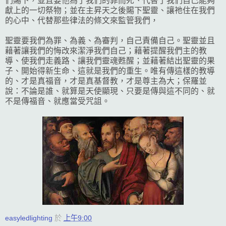
們賜下，並且要他為了我們的罪而死、代替了我們自己能夠
獻上的一切祭物；並在主昇天之後賜下聖靈、讓祂住在我們
的心中、代替那些律法的條文來監管我們，
聖靈要我們為罪、為義、為審判，自己責備自己。聖靈並且
藉著讓我們的悔改來潔淨我們自己；藉著提醒我們主的教
導、使我們走義路、讓我們靈魂甦醒；並藉著結出聖靈的果
子、開始得新生命、這就是我們的重生。唯有傳這樣的教導
的、才是真福音，才是真基督教，才是尊主為大；保羅並
說：不論是誰、就算是天使顯現、只要是傳與這不同的、就
不是傳福音、就應當受咒詛。
easyledlighting
於
上午9:00