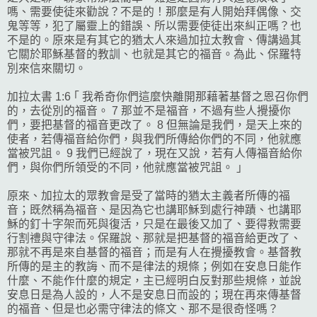
嗎、需要使徒來勸說？不是的！那麼是有人開始拜偶像、交
鬼等等，犯了屬靈上的錯誤、所以需要使徒出來糾正嗎？也
不是的。原來是有其它的猶太人來過加拉太教會、傳講過其
它關於耶穌基督的教訓、也就是其它的福音。為此、保羅特
別來信來關切。
加拉太書 1:6 ｢ 我希奇你們這麼快離開那藉著基督之恩召你們
的，去從別的福音。 7 那並不是福音，不過有些人攪擾你
們，要把基督的福音更改了。 8 但無論是我們，是天上來的
使者，若傳福音給你們，與我們所傳給你們的不同，他就應
當被咒詛。 9 我們已經說了，現在又說，若有人傳福音給你
們，與你們所領受的不同，他就應當被咒詛。 ｣
原來、加拉太的眾教會是受了當時的猶太主義者所傳的福
音；既然稱為福音、是因為它也講耶穌到處行神蹟、也講耶
穌的釘十字架而死與復活，只是在最後又加了、要得救需要
行割禮與守律法。保羅說、那就是把基督的福音給更改了、
那就不再是來自基督的福音；而是有人在攪擾教會。基督教
所傳的是主的教誨、而不是律法的規條；例如在安息日能作
什麼、不能作什麼的規定，主已經明白反對那些規條，並說
安息日是為人設的，人不是安息日而設的；現在再來傳基督
的福音、但是也必需守律法的條文、那不是很奇怪嗎？