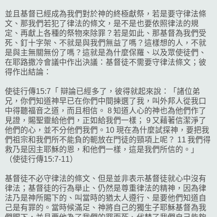
並且基督已經成為我們對於神的終極獻祭，若是要守律法條
文、那我們若犯了律法的條文，是不是也要依照律法的規
定、再獻上各種的祭物來除罪？若是如此、那基督為我們受
死、釘十字架、不就是與我們無益了嗎？這樣想的人，不就
是與主無關無份了嗎？這就是為什麼保羅、以及眾使徒們、
在耶路撒冷會議中作出決議：基督徒不需要守律法條文；彼
得作出結論：
使徒行傳15:7「 辯論已經多了，彼得就起來說：「諸位弟
兄，你們知道神早已在你們中間揀選了我，叫外邦人從我口
中得聽福音之道，而且相信。 8 知道人心的神也為他們作了
見證，賜聖靈給他們，正如給我們一樣； 9 又藉著信潔淨了
他們的心，並不分他們我們。10 現在為什麼試探神，要把我
們祖宗和我們所不能負的軛放在門徒的頸項上呢？ 11 我們得
救乃是因主耶穌的恩，和他們一樣，這是我們所信的。」
（使徒行傳15:7-11）
基督徒不必守律法的條文、但是並非表示基督徒就心中沒有
律法；基督徒的行為舉止、仍然是尊重律法的精神，因為律
法乃是神所賜下的、叫當時的猶太人遵行、是要他們知道自
己是有罪的。當時候滿足、神將自己的獨生子耶穌基督為我