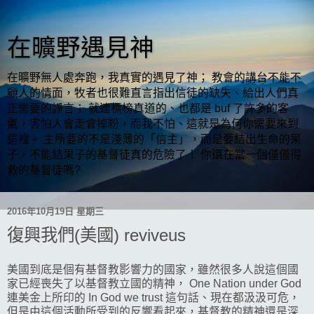
在曠野遇見神
在曠野無人處奔跑，我真實的遇見了神； 教會的講台不能不
顧人的情面，牧者也很難直言指出信徒的缺失、給出人們真
正需要的諍言； 就連標榜真道的、也都是 buf 了許多的客
氣，害怕人會走會掉粉，而我不怕、這就是為何你需要來到
這裡。 主所要的不是淺薄的「信主」，而是要結出生命的果
子，不能結果子的基督徒真的危險了！ 你還在當一個僅僅得
救的基督徒嗎?
2016年10月19日 星期三
復興我們(美國) reviveus
美國到底是個有基督教影響力的國家，雖然很多人說這個國
家已經喪失了以基督教立國的精神， One Nation under God
連美金上所印的 In God we trust 這句話、現在都汲汲可危，
但是由這個活動所受到的反響看起來，基督教的精神還是深