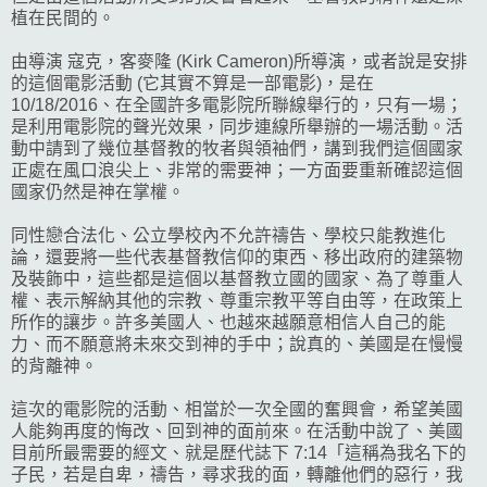
植在民間的。
由導演 寇克，客麥隆 (Kirk Cameron)所導演，或者說是安排
的這個電影活動 (它其實不算是一部電影)，是在
10/18/2016、在全國許多電影院所聯線舉行的，只有一場；
是利用電影院的聲光效果，同步連線所舉辦的一場活動。活
動中請到了幾位基督教的牧者與領袖們，講到我們這個國家
正處在風口浪尖上、非常的需要神；一方面要重新確認這個
國家仍然是神在掌權。
同性戀合法化、公立學校內不允許禱告、學校只能教進化
論，還要將一些代表基督教信仰的東西、移出政府的建築物
及裝飾中，這些都是這個以基督教立國的國家、為了尊重人
權、表示解納其他的宗教、尊重宗教平等自由等，在政策上
所作的讓步。許多美國人、也越來越願意相信人自己的能
力、而不願意將未來交到神的手中；說真的、美國是在慢慢
的背離神。
這次的電影院的活動、相當於一次全國的奮興會，希望美國
人能夠再度的悔改、回到神的面前來。在活動中說了、美國
目前所最需要的經文、就是歷代誌下 7:14「這稱為我名下的
子民，若是自卑，禱告，尋求我的面，轉離他們的惡行，我