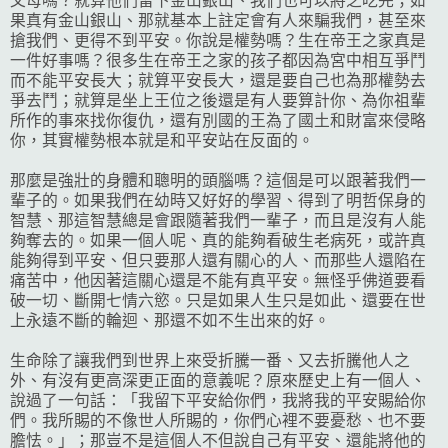
父母嗎？就算他們留下金山銀山、我們也可以將之吃完；如
果真有金山銀山、那就基本上註定會有人來騙我們，甚至來
搶我們、更得不到平安。你說是權勢嗎？生在帝王之家真是
一件好事嗎？很多生在帝王之家的孩子都因為宮中相互爭鬥
而不能平安長大；就算平安長大，還是要自己也為那權勢去
爭去鬥；就算是坐上王位之後還是有人要算計你、為你祖輩
所作的事來找你復仇，還有別國的王為了國土和財富來侵略
你，其實權勢根本就是和平安站在反面的。
那麼是強壯的身體和聰明的頭腦嗎？這個是可以跟著我們一
輩子的。如果我們在幼時又好好的學習、得到了明哲保身的
智慧、那這智慧總是會跟隨著我們一輩子，而且是沒有人能
夠奪去的。如果一個人呢、真的能夠看破生老病死，或許真
能夠得到平安、但只要那人還有關心的人、而那些人還陷在
痛苦中，他因著這關心還是不能有真平安。無怪乎佛道要看
破一切、斷開七情六慾。只是如果人生只是如此、還要在世
上永遠不斷的輪迴、那還不如不生出來的好。
生命除了讓我們到世界上來受折騰一番、又去折騰他人之
外、有沒有更高深更正面的意義呢？原來歷史上有一個人、
說過了一句話：「我留下平安給你們，我將我的平安賜給你
們。我所賜的不像世人所賜的，你們心裡不要憂愁、也不要
膽怯。」；那豈不是這個人不但說自己有平安、還能將他的