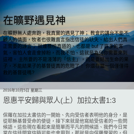
在曠野遇見神
在曠野無人處奔跑，我真實的遇見了神； 教會的講台不能不
顧人的情面，牧者也很難直言指出信徒的缺失、給出人們真
正需要的諍言； 就連標榜真道的、也都是 buf 了許多的客
氣，害怕人會走會掉粉，而我不怕、這就是為何你需要來到
這裡。 主所要的不是淺薄的「信主」，而是要結出生命的果
子，不能結果子的基督徒真的危險了！ 你還在當一個僅僅得
救的基督徒嗎?
2016年10月5日 星期三
恩惠平安歸與眾人(上）加拉太書1:3
保羅在加拉太書信的一開始、先向受信者表明他的身分，是
從耶穌基督受命的使徒，接下來就是他寫給受信者的一些問
候語。這些現在看起來是簡單而平凡的問候語、我們今日常
常在信徒間寫信時可能也會用到，那就是向保羅學習的，但