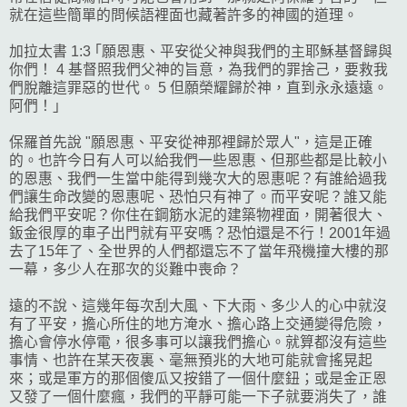
就在這些簡單的問候語裡面也藏著許多的神國的道理。
加拉太書 1:3 ｢願恩惠、平安從父神與我們的主耶穌基督歸與
你們！ 4 基督照我們父神的旨意，為我們的罪捨己，要救我
們脫離這罪惡的世代。 5 但願榮耀歸於神，直到永永遠遠。
阿們！｣
保羅首先說 "願恩惠、平安從神那裡歸於眾人"，這是正確
的。也許今日有人可以給我們一些恩惠、但那些都是比較小
的恩惠、我們一生當中能得到幾次大的恩惠呢？有誰給過我
們讓生命改變的恩惠呢、恐怕只有神了。而平安呢？誰又能
給我們平安呢？你住在鋼筋水泥的建築物裡面，開著很大、
鈑金很厚的車子出門就有平安嗎？恐怕還是不行！2001年過
去了15年了、全世界的人們都還忘不了當年飛機撞大樓的那
一幕，多少人在那次的災難中喪命？
遠的不說、這幾年每次刮大風、下大雨、多少人的心中就沒
有了平安，擔心所住的地方淹水、擔心路上交通變得危險，
擔心會停水停電，很多事可以讓我們擔心。就算都沒有這些
事情、也許在某天夜裏、毫無預兆的大地可能就會搖晃起
來；或是軍方的那個傻瓜又按錯了一個什麼鈕；或是金正恩
又發了一個什麼瘋，我們的平靜可能一下子就要消失了，誰