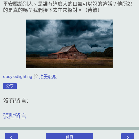
平安賜給別人。是誰有這麼大的口氣可以說的這話？他所說
的是真的嗎？我們接下去在來探討。（待續）
easyledlighting
於
上午9:00
分享
沒有留言:
張貼留言
‹
›
首頁