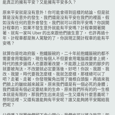
能真正的擁有平安？又能擁有平安多久？
原來平安就是沒有意外！你可能會得到這樣的結論、但是就
算是沒有意外的發生、我們還是沒有平安在我們的裡面。假
如沒有任何的意外會發生，我們就可以得到平安嗎？你說開
計程車的、如果不發生意外就能有平安嗎？計程車開著開
著、就有一家叫 Uber 的出來跟他們搶生意了， 也許再過十
年、計程車都是無人駕駛的了，你說現正開計程車的能有平
安嗎？
就算你是吃政府飯、抱鐵飯碗的，二十年前抱鐵飯碗的都不
需要會用電腦的、現在每個人不但要會用電腦還要會上網，
時代的進步逼得人也要跟著改變，不能跟上這改變的腳步的
就要被淘汰，不改變就必定要落後。好吧！你說、我跟、我
改、我變，時代要我怎麼樣、我就怎麼樣，那樣總可以了
吧？走著、走著，你發現鬢角出現了幾根白頭髮，再過來我
們臉上的皺紋越來越深，原來我們還是有一個必死的身體；
我們還是有個必定要結束的生命、原來我們所有的的一生根
本就是有限的，那我們生出來走這一生又還有什麼意義呢？
想到這裡、又還有誰能夠有平安呢？誰又能夠將平安賜給我
們呢？