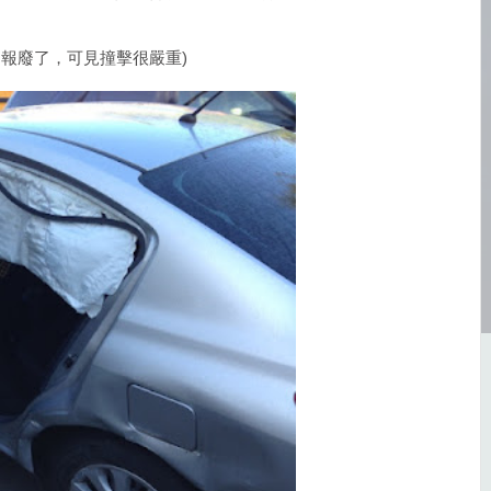
ar，意即報廢了，可見撞擊很嚴重)