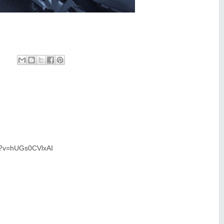
h?v=hUGs0CVlxAI