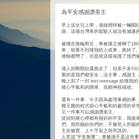
為平安感謝讚美主
早上送女兒上學，過綠燈時被一輛闖紅
路。這個台灣來的駕駛人就沒有減速
被撞在後輪附近，車被撞之後轉了16
車，卻看不到撞我的人或車，跑掉了
後軸都彎了，但是就這樣保護了我們
撞人的剛開始還跑走了，但差不多5
要的是我們都安全，沒大事，感謝主
晚上寫了一封 text message
後心平氣和的開車、並願神祝福他。
還有一件事、今天因為處理車禍的事
雜又難的程式卻心平氣和的處理的非
又一件事可以感謝讚美主。
從頭到尾心裡都有很好的平安，我後
們。我所賜給你們的，不像世人所賜的
主在被賣、上十字架之前所說的。
人常說"平安無事"；車被撞不是沒有