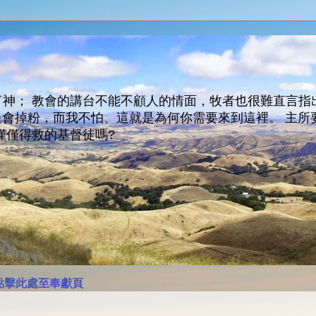
神； 教會的講台不能不顧人的情面，牧者也很難直言指
人會走會掉粉，而我不怕、這就是為何你需要來到這裡。 
僅僅得救的基督徒嗎?
點擊此處至奉獻頁