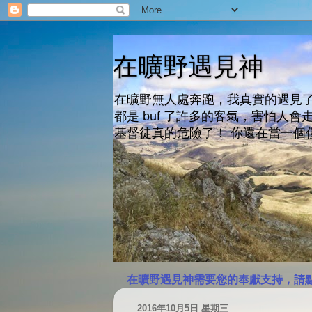
在曠野遇見神
在曠野無人處奔跑，我真實的遇見了
都是 buf 了許多的客氣，害怕
基督徒真的危險了！ 你還在當一個
在曠野遇見神需要您的奉獻支持，請
2016年10月5日 星期三