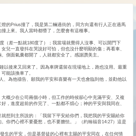
燈的Prius撞了，我是第二輛過街的，同方向還有行人正在過馬
的撞上來。我人當時都懵了，怎麼會有這種事。
0度（差一點就180度了）；我當場就覺得人沒事、可以開門下
。女兒一直發抖在哭說好可怕，但也沒什麼明顯的傷；再看車、
倆。側面氣囊都開了，人就都安全了。感謝讚美主。
分鐘以後來又回來了。因為車牌還留在現場地上，跑也沒用。最重
，可能該換車了。
 給撞我的人、為他禱告、願我的平安和喜樂有一天也會臨到他，並勸他以
、大概少在公司兩個小時，但工作的時候卻心中充滿平安、又複
常好，進度超前的作完了、一點都不煩心；神的平安與我同在、
來就想到主所說的：「我留下平安給你們，我把我的平安賜給你
。你們心裡不要憂愁，也不要膽怯。」（約翰福音14:27）這是
事發生的平安，但是基督徒的心裡有主賜的平安同在，在任何情