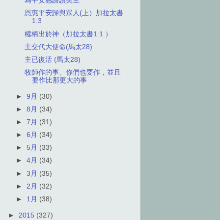
為平安感謝讚美主
恩惠平安歸與眾人(上）加拉太書
1:3
權柄出於神（加拉太書1:1 ）
主交代大使命(馬太28)
主已復活 (馬太28)
牧師作的事、你們也要作，並且
要作比那更大的事
►
9月
(30)
►
8月
(34)
►
7月
(31)
►
6月
(34)
►
5月
(33)
►
4月
(34)
►
3月
(35)
►
2月
(32)
►
1月
(38)
►
2015
(327)