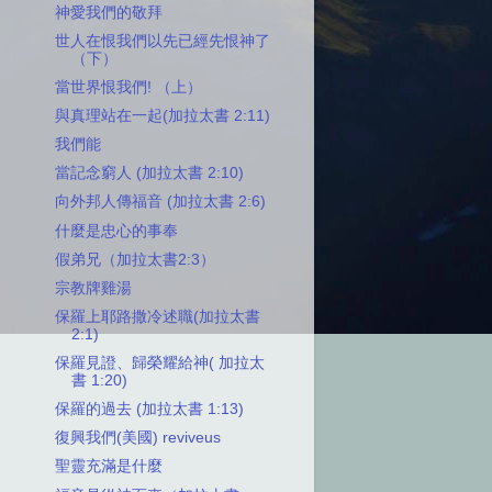
神愛我們的敬拜
世人在恨我們以先已經先恨神了
（下）
當世界恨我們! （上）
與真理站在一起(加拉太書 2:11)
我們能
當記念窮人 (加拉太書 2:10)
向外邦人傳福音 (加拉太書 2:6)
什麼是忠心的事奉
假弟兄（加拉太書2:3）
宗教牌雞湯
保羅上耶路撒冷述職(加拉太書
2:1)
保羅見證、歸榮耀給神( 加拉太
書 1:20)
保羅的過去 (加拉太書 1:13)
復興我們(美國) reviveus
聖靈充滿是什麼