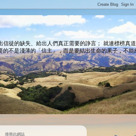
出信徒的缺失、給出人們真正需要的諍言； 就連標榜真
主所要的不是淺薄的「信主」，而是要結出生命的果子，不能
搜尋此網誌