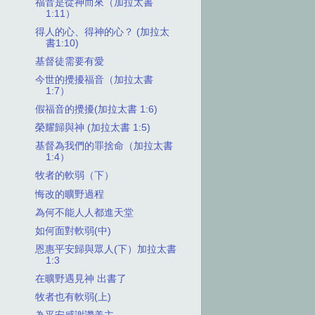
福音是從神而來（加拉太書
1:11）
得人的心、得神的心？ (加拉太
書1:10)
基督徒需要有愛
今世的攪擾福音（加拉太書
1:7）
假福音的攪擾(加拉太書 1:6)
榮耀歸與神 (加拉太書 1:5)
基督為我們的罪捨命（加拉太書
1:4）
牧者的軟弱（下）
悔改的曠野過程
為何不能人人都進天堂
如何面對軟弱(中)
恩惠平安歸與眾人(下）加拉太書
1:3
在曠野遇見神 出書了
牧者也有軟弱(上)