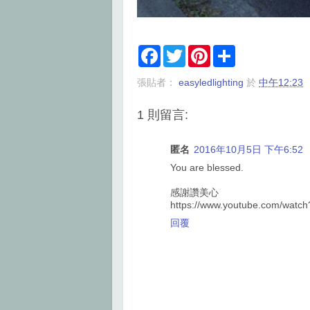
F
T
P
S
a
w
i
h
c
i
n
a
張貼者：
easyledlighting
於
中午12:23
e
t
t
r
b
t
e
e
o
e
r
1 則留言:
o
r
e
k
s
t
匿名
2016年10月5日 下午6:52
You are blessed.
感謝讚美心
https://www.youtube.com/watc
回覆