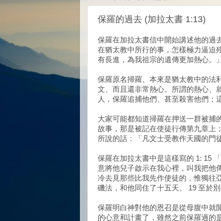
保羅的過去 (加拉太書 1:13)
保羅在加拉太書信中開始講述他的過去，
在猶太教中所行的事，怎樣極力逼迫殘
有長進，為我祖宗的遺傳更加熱心。
保羅原名掃羅、本來是猶太教中的法
文、而且還非常熱心。所謂的熱心、
人，保羅追捕他們、甚至殺害他們；
大家可能都知道掃羅在押送一群被捕
故事，那是被記在使徒行傳第九章上
所說的話：「凡文士受教作天國的門徒
保羅在加拉太書中是這樣寫的 1: 15
意將他兒子啟示在我心裡，叫我把他傳
冷去見那些比我先作使徒的，惟獨往亞
磯法，和他同住了十五天。 19 至於
保羅明白神對他的恩召是從母腹中就
的心意和計畫了，雖然之前保羅過的