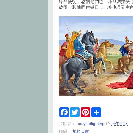
冷的使徒，恐怕他們也一時無法接受
彼得、和他同住幾日，此外也見到主
F
T
P
S
a
w
i
h
c
i
n
a
張貼者：
easyledlighting
於
上午9:18
e
t
t
r
b
t
e
e
標籤：
加拉太書