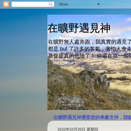
在曠野遇見神
在曠野無人處奔跑，我真實的遇見了
都是 buf 了許多的客氣，害怕
基督徒真的危險了！ 你還在當一個
在曠野遇見神需要您的奉獻支持，請
2016年10月20日 星期四