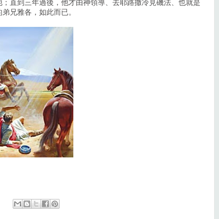
他；直到三年過後，他才由神領導、去耶路撒冷見磯法、也就是
的弟兄雅各，如此而已。