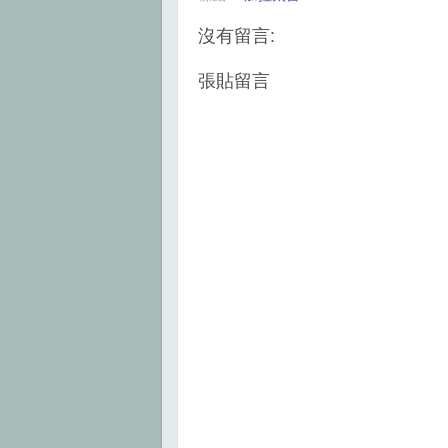
o
e
r
o
r
e
k
s
沒有留言:
t
張貼留言