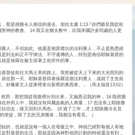
那是很難令人相信的過去。加拉太書 1:13 ｢你們聽見我從前
害神的教會。 14 我又在猶太教中，比我本國許多同歲的人更
」
利賽人，不但如此、他還是相當傑出的法利賽人，不止是熟悉經
就是到去糾正不守律法、不守遺傳的人，特別是相信耶穌基督的
這就是保羅在被主得著之前所作的事。
的基督徒前往大馬士革的路上、突然被從天上下來的大光照到的
；就在那一天、耶穌基督得著保羅這個法利賽人，成就了主先前
、好像家主人從庫裡拿出新舊的東西來。」（馬太福音13:52）
 「 然而，那把我從母腹裡分別出來、又施恩召我的神， 16 既然樂
在外邦人中，我就沒有與屬血氣的人商量，17 也沒有上耶路撒
拉伯去，後又回到大馬色。 18 過了三年，才上耶路撒冷去見
別的使徒，除了主的兄弟雅各，我都沒有看見。 ｣
開始的，也就是說每一個人在母腹之中、神就已經對每個人有祂
是反對基督的生活，那就是因為神對他所計劃的時候還沒有到，