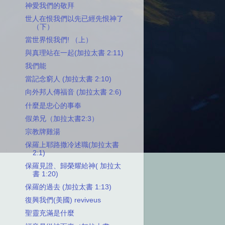
神愛我們的敬拜
世人在恨我們以先已經先恨神了
（下）
當世界恨我們! （上）
與真理站在一起(加拉太書 2:11)
我們能
當記念窮人 (加拉太書 2:10)
向外邦人傳福音 (加拉太書 2:6)
什麼是忠心的事奉
假弟兄（加拉太書2:3）
宗教牌雞湯
保羅上耶路撒冷述職(加拉太書
2:1)
保羅見證、歸榮耀給神( 加拉太
書 1:20)
保羅的過去 (加拉太書 1:13)
復興我們(美國) reviveus
聖靈充滿是什麼