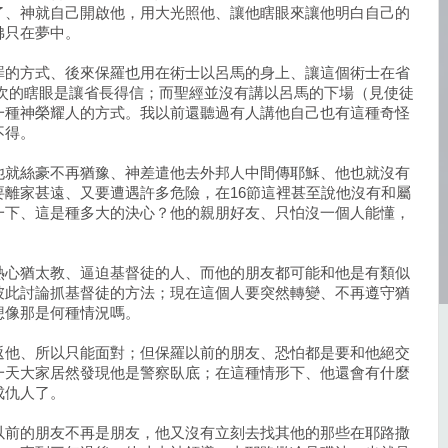
了、神就自己開啟他，用大光照他、讓他瞎眼來讓他明白自己的
彿只在夢中。
罪的方式、後來保羅也用在術士以呂馬的身上、讓這個術士在省
這次的瞎眼是讓省長得信；而聖經並沒有講以呂馬的下場（見使徒
一種神榮耀人的方式。我以前還聽過有人講他自己也有這種奇怪
不得。
他就絲豪不再猶豫、神差遣他去外邦人中間傳耶穌、他也就沒有
離家甚遠、又要遭遇許多危險，在16節這裡甚至說他沒有和屬
一下、這是種多大的決心？他的親朋好友、只怕沒一個人能懂，
熱心猶太教、逼迫基督徒的人、而他的朋友都可能和他是有類似
彼此討論抓基督徒的方法；現在這個人要突然轉變、不再遵守猶
想像那是何種情況嗎。
返他、所以只能面對；但保羅以前的朋友、恐怕都是要和他絕交
一天大家居然發現他是警察臥底；在這種情形下、他還會有什麼
成仇人了。
以前的朋友不再是朋友，他又沒有立刻去找其他的那些在耶路撒