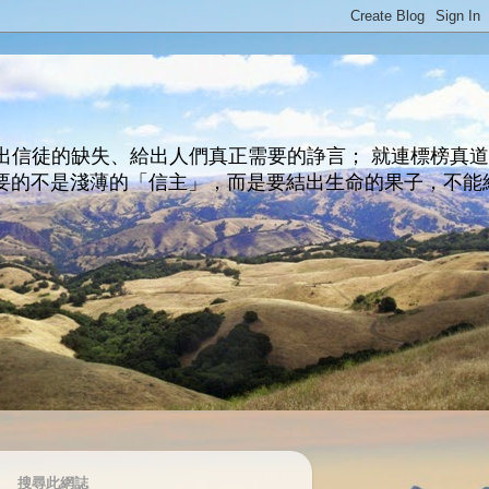
出信徒的缺失、給出人們真正需要的諍言； 就連標榜真
主所要的不是淺薄的「信主」，而是要結出生命的果子，不能
搜尋此網誌