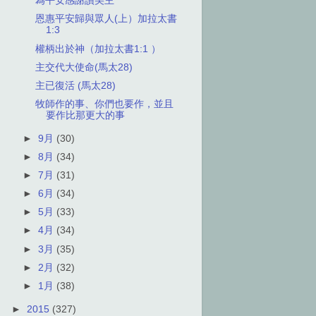
為平安感謝讚美主
恩惠平安歸與眾人(上）加拉太書
1:3
權柄出於神（加拉太書1:1 ）
主交代大使命(馬太28)
主已復活 (馬太28)
牧師作的事、你們也要作，並且
要作比那更大的事
►
9月
(30)
►
8月
(34)
►
7月
(31)
►
6月
(34)
►
5月
(33)
►
4月
(34)
►
3月
(35)
►
2月
(32)
►
1月
(38)
►
2015
(327)