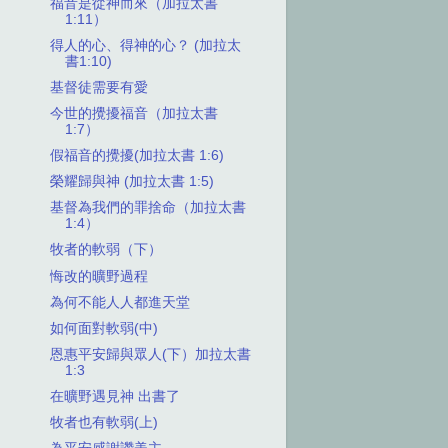
福音是從神而來（加拉太書
1:11）
得人的心、得神的心？ (加拉太
書1:10)
基督徒需要有愛
今世的攪擾福音（加拉太書
1:7）
假福音的攪擾(加拉太書 1:6)
榮耀歸與神 (加拉太書 1:5)
基督為我們的罪捨命（加拉太書
1:4）
牧者的軟弱（下）
悔改的曠野過程
為何不能人人都進天堂
如何面對軟弱(中)
恩惠平安歸與眾人(下）加拉太書
1:3
在曠野遇見神 出書了
牧者也有軟弱(上)