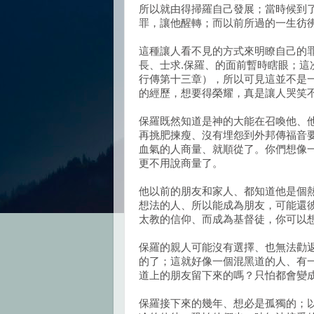
所以就由得掃羅自己發展；當時候到
罪，讓他醒轉；而以前所過的一生彷
這種讓人看不見的方式來明瞭自己的
長、士求.保羅、的面前暫時瞎眼；
行傳第十三章），所以可見這並不是
的經歷，想要得榮耀，真是讓人哭笑
保羅既然知道是神的大能在召喚他、
再挑肥揀瘦、沒有埋怨到外邦傳福音要
血氣的人商量、就順從了。你們想像
更不用說商量了。
他以前的朋友和家人、都知道他是個
想法的人、所以能成為朋友，可能還
太教的信仰、而成為基督徒，你可以
保羅的親人可能沒有選擇、也無法勸
的了；這就好像一個混黑道的人、有
道上的朋友留下來的嗎？只怕都會變
保羅接下來的幾年、想必是孤獨的；