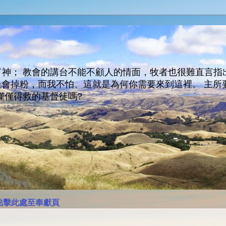
神； 教會的講台不能不顧人的情面，牧者也很難直言指
人會走會掉粉，而我不怕、這就是為何你需要來到這裡。 
僅僅得救的基督徒嗎?
點擊此處至奉獻頁